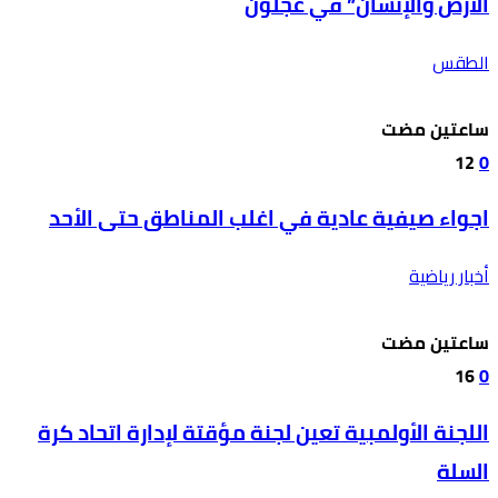
الأرض والإنسان” في عجلون
الطقس
‫‫‫‏‫ساعتين مضت‬
12
0
اجواء صيفية عادية في اغلب المناطق حتى الأحد
أخبار رياضية
‫‫‫‏‫ساعتين مضت‬
16
0
اللجنة الأولمبية تعين لجنة مؤقتة لإدارة اتحاد كرة
السلة