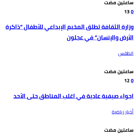
‫‫‫‏‫ساعتين مضت‬
13
0
وزارة الثقافة تطلق المخيم الإبداعي للأطفال “ذاكرة
الأرض والإنسان” في عجلون
الطقس
‫‫‫‏‫ساعتين مضت‬
12
0
اجواء صيفية عادية في اغلب المناطق حتى الأحد
أخبار رياضية
‫‫‫‏‫ساعتين مضت‬