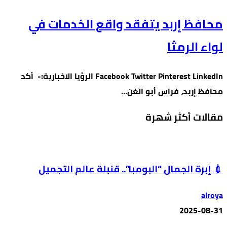
محافظ إربد يتفقد واقع الخدمات في
لواء الرمثا
Facebook Twitter Pinterest LinkedIn الرؤيا الاخبارية:- أكد
محافظ إربد، فراس أبو الغن…
مقالات أكثر شهرة
💉 إبرة الجمال “البومبا”.. قنبلة عالم التجميل
alroya
2025-08-31