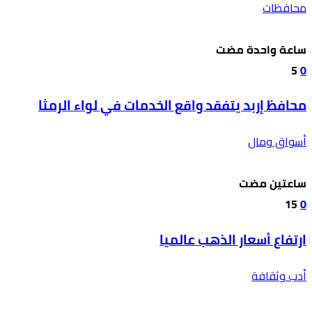
محافظات
‫‫‫‏‫ساعة واحدة مضت‬
5
0
محافظ إربد يتفقد واقع الخدمات في لواء الرمثا
أسواق ومال
‫‫‫‏‫ساعتين مضت‬
15
0
ارتفاع أسعار الذهب عالميا
أدب وثقافة