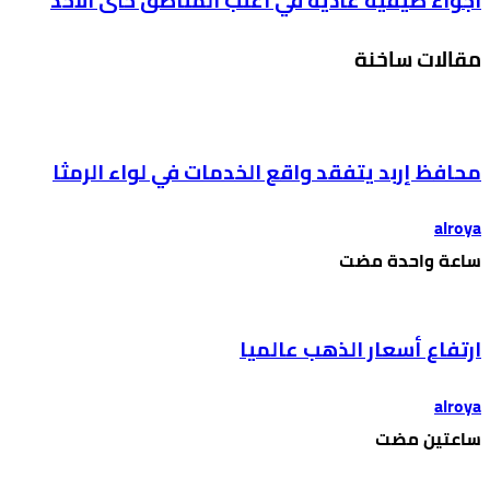
اجواء صيفية عادية في اغلب المناطق حتى الأحد
مقالات ساخنة
محافظ إربد يتفقد واقع الخدمات في لواء الرمثا
alroya
‫‫‫‏‫ساعة واحدة مضت‬
ارتفاع أسعار الذهب عالميا
alroya
‫‫‫‏‫ساعتين مضت‬