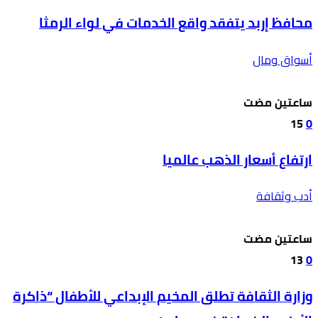
محافظ إربد يتفقد واقع الخدمات في لواء الرمثا
أسواق ومال
‫‫‫‏‫ساعتين مضت‬
15
0
ارتفاع أسعار الذهب عالميا
أدب وثقافة
‫‫‫‏‫ساعتين مضت‬
13
0
وزارة الثقافة تطلق المخيم الإبداعي للأطفال “ذاكرة