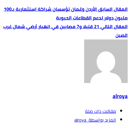
الأردن وعُمان تؤسسان شراكة استثمارية بـ100
مليون دولار لدعم القطاعات الحيوية
21 قتيلا و7 مصابين في انهيار أرضي شمال غرب
الصين
alroya
‫مقالات ذات صلة‬
‫‫المزيد بواسطة‬ ‬ alroya