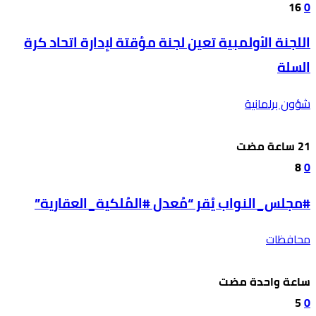
16
0
اللجنة الأولمبية تعين لجنة مؤقتة لإدارة اتحاد كرة
السلة
شؤون برلمانية
8
0
#مجلس_النواب يُقر “مُعدل #المُلكية_العقارية”
محافظات
‫‫‫‏‫ساعة واحدة مضت‬
5
0