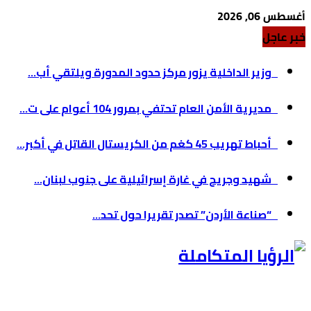
أغسطس 06, 2026
خبر عاجل
وزير الداخلية يزور مركز حدود المدورة ويلتقي أب...
مديرية الأمن العام تحتفي بمرور 104 أعوام على ت...
أحباط تهريب 45 كغم من الكريستال القاتل في أكبر...
شهيد وجريح في غارة إسرائيلية على جنوب لبنان...
“صناعة الأردن” تصدر تقريرا حول تحد...