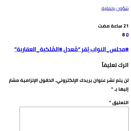
شؤون برلمانية
8
0
#مجلس_النواب يُقر “مُعدل #المُلكية_العقارية”
اترك تعليقاً
لن يتم نشر عنوان بريدك الإلكتروني.
الحقول الإلزامية مشار
إليها بـ
*
التعليق
*