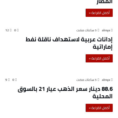
المطار
بالخدمات المقدمة
‫أكمل القراءة »‬
12
0
alroya
إدانات عربية لاستهداف ناقلة نفط
إماراتية
‫أكمل القراءة »‬
أسواق ومال
9
0
alroya
88.6 دينار سعر الذهب عيار 21 بالسوق
المحلية
‫أكمل القراءة »‬