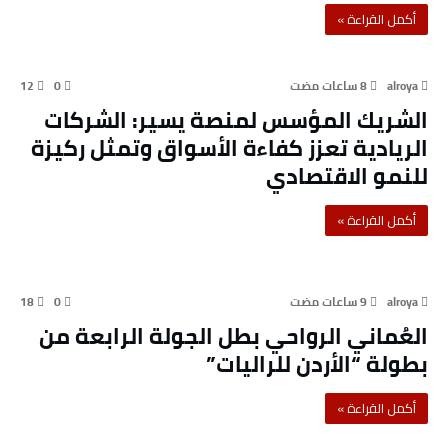
‫أكمل القراءة »‬
12
0
alroya
الشريك المؤسس لمنصة يسير: الشركات
الريادية تعزز كفاءة الأسواق وتمثل ركيزة
للنمو الاقتصادي
‫أكمل القراءة »‬
أخبار رياضية
18
0
alroya
العُماني الرواحي بطل الجولة الرابعة من
بطولة “الأردن للراليات”
‫أكمل القراءة »‬