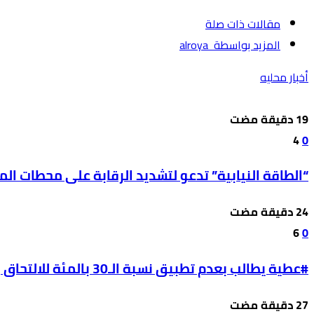
‫مقالات ذات صلة‬
‫‫المزيد بواسطة‬ ‬ alroya
أخبار محليه
4
0
“الطاقة النيابية” تدعو لتشديد الرقابة على محطات ال
6
0
#عطية يطالب بعدم تطبيق نسبة الـ30 بالمئة للالتحاق بالحقل الصحي على طلبة مواليد 2009