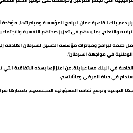
استراتيجية التي تجمع الطرفين وحرصهما على توفير الدعم الن
دعم بنك القاهرة عمان لبرامج المؤسسة ومبادراتها، مؤكدة أن 
ترفيه والتعلم، بما يسهم في تعزيز صحتهم النفسية والاجتماعي
واصل دعمه لبرامج ومبادرات مؤسسة الحسين للسرطان الهادفة إلى
الوطنية في مواجهة السرطان”.
صة في البنك مها عبابنة، عن اعتزازها بهذه الاتفاقية التي تم
تدام في حياة المرضى وعائلاتهم.
ا النوعية وترسخ ثقافة المسؤولية المجتمعية، باعتبارها شرا