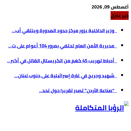
أغسطس 09, 2026
خبر عاجل
وزير الداخلية يزور مركز حدود المدورة ويلتقي أب...
مديرية الأمن العام تحتفي بمرور 104 أعوام على ت...
أحباط تهريب 45 كغم من الكريستال القاتل في أكبر...
شهيد وجريح في غارة إسرائيلية على جنوب لبنان...
“صناعة الأردن” تصدر تقريرا حول تحد...