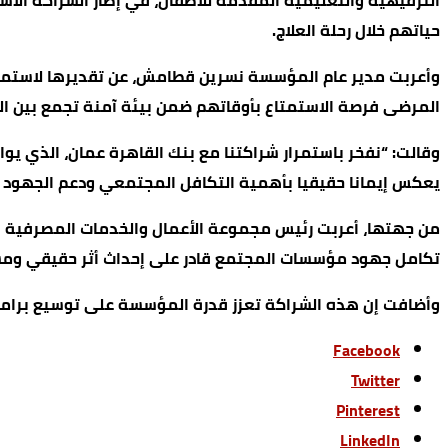
الترفيهية والتعليمية المقدمة للأطفال، في إطار الشراكة ال
حياتهم خلال رحلة العلاج.
وأعربت مدير عام المؤسسة نسرين قطامش، عن تقديرها لاستمرار 
المرضى فرصة الاستمتاع بأوقاتهم ضمن بيئة آمنة تجمع بين ال
وقالت: “نفخر باستمرار شراكتنا مع بنك القاهرة عمان، الذي ي
يعكس إيمانا حقيقيا بأهمية التكافل المجتمعي ودعم الجهود 
من جهتها، أعربت رئيس مجموعة الأعمال والخدمات المصرفية الخا
تكامل جهود مؤسسات المجتمع قادر على إحداث أثر حقيقي ومس
وأضافت إن هذه الشراكة تعزز قدرة المؤسسة على توسيع برامجه
Facebook
Twitter
Pinterest
LinkedIn