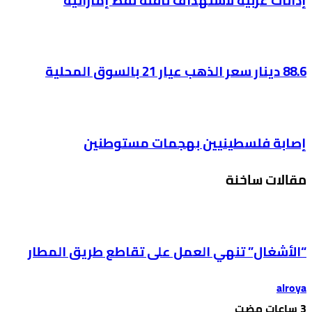
إدانات عربية لاستهداف ناقلة نفط إماراتية
88.6 دينار سعر الذهب عيار 21 بالسوق المحلية
إصابة فلسطينيين بهجمات مستوطنين
مقالات ساخنة
“الأشغال” تنهي العمل على تقاطع طريق المطار
alroya