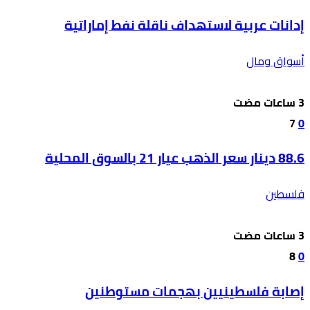
إدانات عربية لاستهداف ناقلة نفط إماراتية
أسواق ومال
7
0
88.6 دينار سعر الذهب عيار 21 بالسوق المحلية
فلسطين
8
0
إصابة فلسطينيين بهجمات مستوطنين