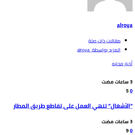
alroya
‫مقالات ذات صلة‬
‫‫المزيد بواسطة‬ ‬ alroya
أخبار محليه
5
0
“الأشغال” تنهي العمل على تقاطع طريق المطار
9
0