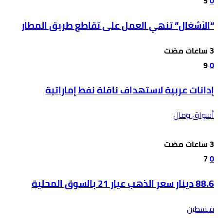
5
0
“الأشغال” تنهي العمل على تقاطع طريق المطار
9
0
إدانات عربية لاستهداف ناقلة نفط إماراتية
أسواق ومال
7
0
88.6 دينار سعر الذهب عيار 21 بالسوق المحلية
فلسطين