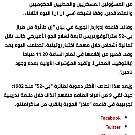
من المسؤولين العسكريين والمدنيين الحكوميين
والمتعاقدين، وفقا لشبكة (سي إن إن) اليوم الثلاثاء.
وقالت قاعدة إدواردز الجوية في بيان “إن طائرة من طراز
بي-52 ستراتوفورتريس تابعة لسلاح الجو الأميركي كانت تقل
ثمانية أشخاص خلال مهمة اختبار روتينية، تحطمت اليوم بعد
وقت قصير من إقلاعها في تمام الساعة 11,20 صباحا
(بالتوقيت المحلي). وتفيد المؤشرات الأولية بعدم وجود
ناجين”.
ويُعد هذا الحادث الأكثر دموية لطائرة “بي-52” منذ 1982؛
حيث لقي 9 من أفراد الطاقم حتفهم آنذاك خلال طلعة تدريبية
تجريبية في قاعدة “ماذر” الجوية بالقرب من ساكرامنتو.
Facebook
Twitter