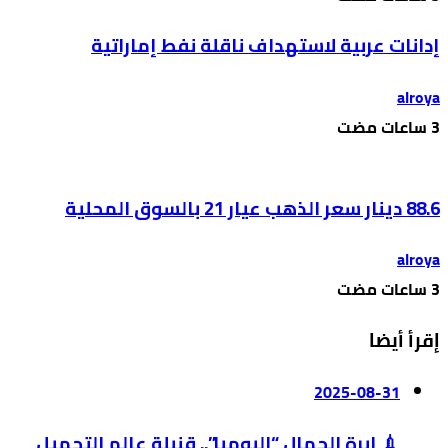
إدانات عربية لاستهداف ناقلة نفط إماراتية
alroya
88.6 دينار سعر الذهب عيار 21 بالسوق المحلية
alroya
إقرأ أيضا
2025-08-31
💉 إبرة الجمال “البومبا”.. قنبلة عالم التجميل