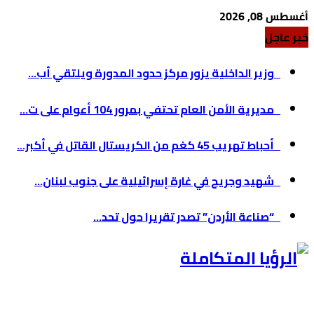
أغسطس 08, 2026
خبر عاجل
وزير الداخلية يزور مركز حدود المدورة ويلتقي أب...
مديرية الأمن العام تحتفي بمرور 104 أعوام على ت...
أحباط تهريب 45 كغم من الكريستال القاتل في أكبر...
شهيد وجريح في غارة إسرائيلية على جنوب لبنان...
“صناعة الأردن” تصدر تقريرا حول تحد...