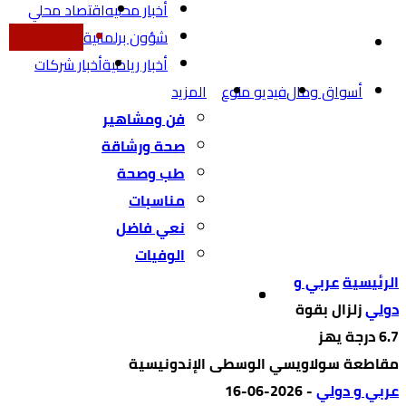
أخبار محليه
اقتصاد محلي
شؤون برلمانية
عربي و دولي
أخبار رياضية
أخبار شركات
أسواق ومال
فيديو منوع
المزيد
فن ومشاهير
صحة ورشاقة
طب وصحة
مناسبات
نعي فاضل
الوفيات
‫الرئيسية‬
عربي و
دولي
زلزال بقوة
6.7 درجة يهز
مقاطعة سولاويسي الوسطى الإندونيسية
عربي و دولي
-
2026-06-16