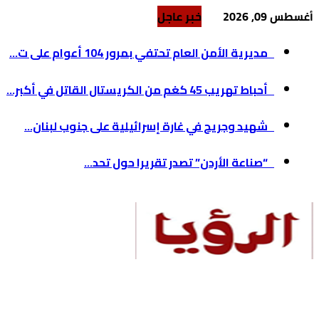
أغسطس 09, 2026
خبر عاجل
مديرية الأمن العام تحتفي بمرور 104 أعوام على ت...
أحباط تهريب 45 كغم من الكريستال القاتل في أكبر...
شهيد وجريح في غارة إسرائيلية على جنوب لبنان...
“صناعة الأردن” تصدر تقريرا حول تحد...