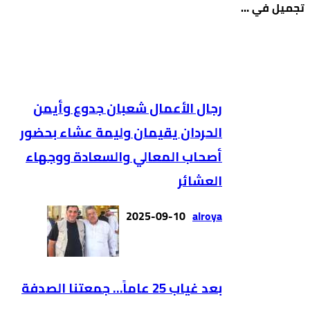
تجميل في …
رجال الأعمال شعبان جدوع وأيمن
الحردان يقيمان وليمة عشاء بحضور
أصحاب المعالي والسعادة ووجهاء
العشائر
2025-09-10
alroya
بعد غياب 25 عاماً… جمعتنا الصدفة