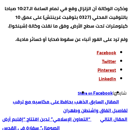
وذكرت الوكالة أن الزلزال وقع في تمام الساعة الـ10:27 صباحا
بالتوقيت المحلي (0327 بتوقيت غرينتش) على عمق 10
كيلومترات تحت سطح الأرض، وفق ما نقلت وكالة (شينخوا).
ولم ترد على الفور أنباء عن سقوط ضحايا أو خسائر مادية.
Facebook
Twitter
Pinterest
LinkedIn
‫‫ شاركها‬
Facebook
Share on
الذهب يحافظ على مكاسبه مع ترقب
تفاصيل اتفاق واشنطن وطهران
“التعاون الإسلامي” تدين افتتاح “إقليم أرض
الصومال” سفارة في القدس