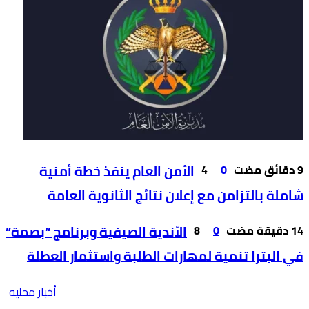
0
4
الأمن العام ينفذ خطة أمنية
شاملة بالتزامن مع إعلان نتائج الثانوية العامة
0
8
الأندية الصيفية وبرنامج “بصمة”
في البترا تنمية لمهارات الطلبة واستثمار العطلة
أخبار محليه