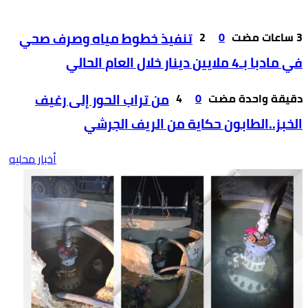
0
2
تنفيذ خطوط مياه وصرف صحي
في مادبا بـ4 ملايين دينار خلال العام الحالي
‫‫‫‏‫دقيقة واحدة مضت‬
0
4
من تراب الحور إلى رغيف
الخبز..الطابون حكاية من الريف الجرشي
أخبار محليه