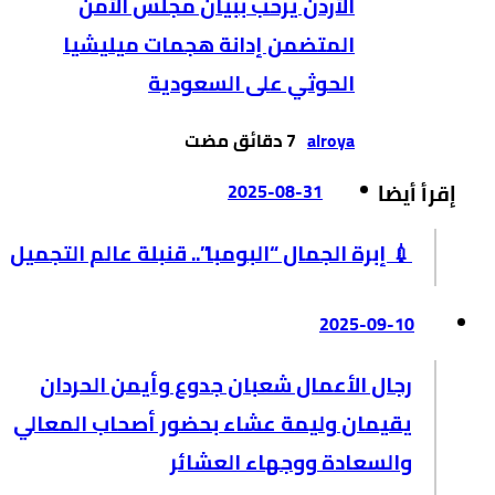
الأردن يرحب ببيان مجلس الأمن
المتضمن إدانة هجمات ميليشيا
الحوثي على السعودية
alroya
إقرأ أيضا
2025-08-31
💉 إبرة الجمال “البومبا”.. قنبلة عالم التجميل
2025-09-10
رجال الأعمال شعبان جدوع وأيمن الحردان
يقيمان وليمة عشاء بحضور أصحاب المعالي
والسعادة ووجهاء العشائر