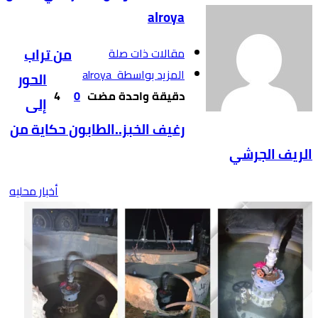
alroya
‫مقالات ذات صلة‬
من تراب
‫‫المزيد بواسطة‬ ‬ alroya
الحور
‫‫‫‏‫دقيقة واحدة مضت‬
0
4
إلى
رغيف الخبز..الطابون حكاية من
الريف الجرشي
أخبار محليه