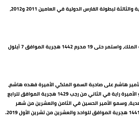
وسموه الرئيس الفخري لبطولة الفارس الدولية للرماية بالقوس من ظهر الخيل، حيث نظم الأردن واستضاف الدورات الأولى والثانية والثالثة لبطولة الفارس الدولية في العامين 2011 و2012،
وفي 13 ربيع الثاني 1438 هجرية الموافق 12 كانون الثاني 2017 صدرت الإرادة الملكية السامية بتعيين سموه كبيرا لأمناء جلالة الملك، واستمر حتى 19 محرم 1442 هجرية الموافق 7 أيلول
ميلادية، تم عقد قران صاحب السمو الملكي الأمير هاشم على صاحبة السمو الملكي الأميرة فهده هاشم،
ورزق سموهما بسمو الأميرة هالة في الثامن عشر من ربيع الأول 1428 هجرية الموافق للسادس من نيسان 2007 ميلادية، وسمو الأميرة راية في الثاني من رجب 1429 هجرية الموافق للرابع
20 ميلادية، وسمو الأميرة عالية في التاسع من ذي الحجة 1432 هجرية الموافق للخامس من تشرين الثاني 2011 ميلادية، وسمو الأمير الحسين في الثامن والعشرين من شهر