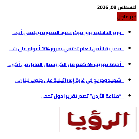
أغسطس 08, 2026
خبر عاجل
وزير الداخلية يزور مركز حدود المدورة ويلتقي أب...
مديرية الأمن العام تحتفي بمرور 104 أعوام على ت...
أحباط تهريب 45 كغم من الكريستال القاتل في أكبر...
شهيد وجريح في غارة إسرائيلية على جنوب لبنان...
“صناعة الأردن” تصدر تقريرا حول تحد...