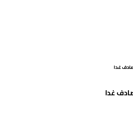
صادف غدا
ادف غدا