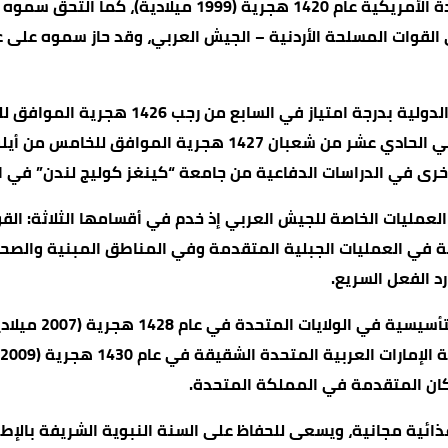
الابتدائي في عمان ومن ثم تعليمه الثانوي في الولايات الم
ميلادية) برتبة ملازم ثان في القوات المسلحة الأردنية – الجيش العربي، وقد 
قيادة كتيبة المغاوير/61 الملكية المختصة في العمليات الجبلية المتقدمة وفي الم
د الفعل السريع.
وخلال خدمته العس
ية مجانية، ويسعى للحفاظ على السنة النبوية الشريفة بالإطع