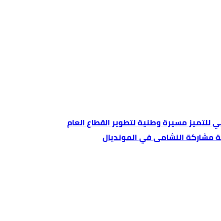
ي للتميز مسيرة وطنية لتطوير القطاع العام
بة مشاركة النشامى في المونديال