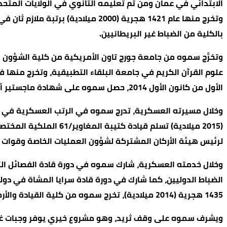
وتخرج منها عام 1421 هجرية (2000 
بالكلية من الضباط غير البريطانيين.
الأول من كانون الأول 2014، حصل سموه على شهادة ماجستير أخرى في الدراسات الدفاعية من جامعة “كينغز كوليج لندن” في المملكة المتحدة.
(2015 ميلادية) تسلم 
لرئيس هيئة الأركان المشتركة لشؤون العمليات الخاصة وقوات ر
1435 هجرية (2014 ميلادية)، تخرج سموه من كلية القيادة والأركان المتقدمة في المملكة المتحدة.
ويشرف سموه على وقف ثريد، وهو مشروع خيري يوفر وجبات غذائ