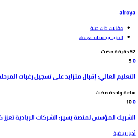
alroya
‫مقالات ذات صلة‬
‫‫المزيد بواسطة‬ ‬ alroya
5
0
التعليم العالي: إقبال متزايد على تسجيل رغبات المرحلة
‫‫‫‏‫ساعة واحدة مضت‬
10
0
الشريك المؤسس لمنصة يسير: الشركات الريادية تعزز ك
أخبار رياضية