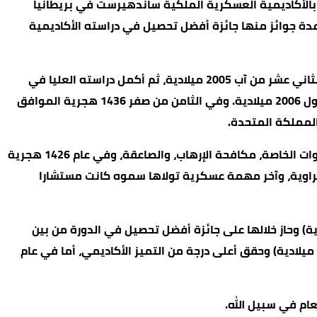
تحدة الأمريكية عام 1420 هجرية (1999 ميلادية)، كما التحق سموه بالأكاديمية العسكرية الملكية ساندهيرست في بريطانيا
حاز سموه على عدة جوائز منها جائزة أفضل تحصيل في دراسته الأكاديمية
وتخرَّج سموه من جامعة جورج تاون الأمريكية من كلية الشؤون الدولية بدرجة امتياز في السابع من رجب 1426 هجرية الموافق للثاني عشر من آب 2005 ميلادية، ثم أكمل دراسته العليا في
علوم القرآن الكريم في جامعة البلقاء التطبيقية، وتخرج منها في الحادي عشر من شعبان 1427 هجرية الموافق للخامس من أيلول 2006 ميلادية. وفي الثامن من صفر 1436 هجرية الموافق
وخلال مسيرته العسكرية، تدرج سموه في الرتب العسكرية في العمليات الخاصة للجيش العربي إذ خدم في أقسامها الثلاثة: القوات الخاصة، مكافحة الإرهاب، والصاعقة، وفي عام 1426 هجرية
ناطق المبنية والصحراوية، وآخر مهمة عسكرية تولاها سموه كانت مستشارا
كرية، شارك سموه في دورة قادة الفصائل التأسيسية في الولايات المتحدة في عام 1428 هجرية (2007 ميلادية) وحاز خلالها على جائزة أفضل تحصيل في الدورة من بين
الضباط الدوليين، كما شارك في دورة قادة سرايا المشاة في دولة الإمارات العربية المتحدة الشقيقة في عام 1430 هجرية (2009 ميلادية) وحقق أعلى درجة من التميز الأكاديمي، أما في عام
ام في سبيل الله.