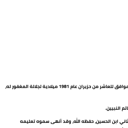
يصادف غدا الأربعاء عيد ميلاد صاحب السمو الملكي الأمير هاشم بن الحسين، إذ ولد سموه في الثامن من شعبان 1401 هجرية الموافق للعاشر من حزيران عام 1981 ميلادية لجلالة المغفور له،
م النبيين.
 الثاني ابن الحسين، حفظه الله، وقد أنهى سموه تعليمه