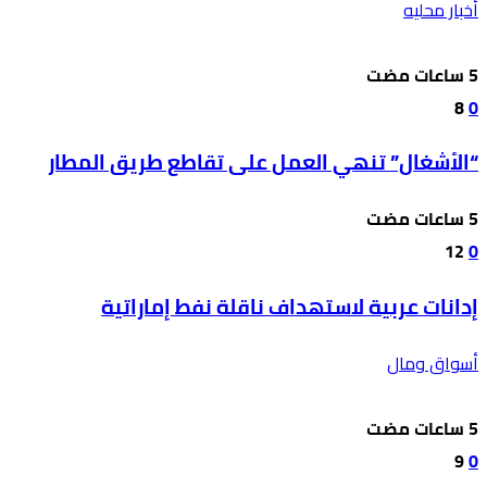
أخبار محليه
8
0
“الأشغال” تنهي العمل على تقاطع طريق المطار
12
0
إدانات عربية لاستهداف ناقلة نفط إماراتية
أسواق ومال
9
0