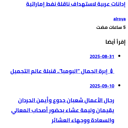
إدانات عربية لاستهداف ناقلة نفط إماراتية
alroya
إقرأ أيضا
2025-08-31
💉 إبرة الجمال “البومبا”.. قنبلة عالم التجميل
2025-09-10
رجال الأعمال شعبان جدوع وأيمن الحردان
يقيمان وليمة عشاء بحضور أصحاب المعالي
والسعادة ووجهاء العشائر