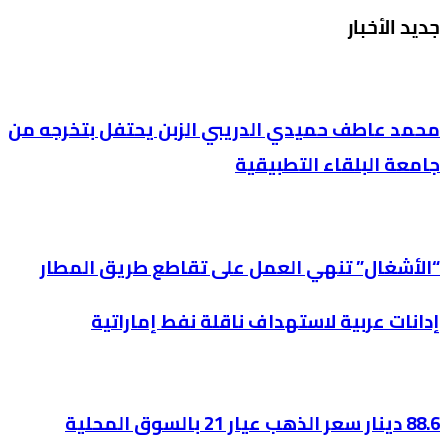
جديد الأخبار
محمد عاطف حميدي الدريبي الزبن يحتفل بتخرجه من
جامعة البلقاء التطبيقية
“الأشغال” تنهي العمل على تقاطع طريق المطار
إدانات عربية لاستهداف ناقلة نفط إماراتية
88.6 دينار سعر الذهب عيار 21 بالسوق المحلية