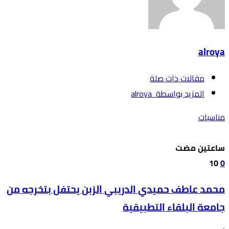
alroya
‫مقالات ذات صلة‬
‫‫المزيد بواسطة‬ ‬ alroya
مناسبات
‫‫‫‏‫ساعتين مضت‬
10
0
محمد عاطف حميدي الدريبي الزبن يحتفل بتخرجه من
جامعة البلقاء التطبيقية