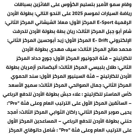
وقام سمو الأمير بتسليم الكؤوس على الفائزين بسباقات
رياضة السيارات لموسم 2025 على النحو التالي: بطولة الأردن
الرقمية E-Sport المركز الأول: معاذ الشیشاني المركز الثاني:
شام أبو جبل المركز الثالث: ريان بطة بطولة الأردن للدرفت
الإلكتروني E- Drift المركز الأول: زید أبوحسین المركز الثاني:
محمد صالح المركز الثالث: سیف مھدي بطولة الأردن
للكارتینج – فئة الجونيور المركز الأول: جورج حداد المركز
الثاني: طلال بلبيسي المركز الثالث: أليكساندر أزمريان بطولة
الأردن للكارتینج – فئة السينيور المركز الأول: سند الحموي
المركز الثاني: جمال الصوالحي المركز الثالث: سميح الأسعد
كأس الماستر للكارتينج : علاء حبش بطولة الأردن للدفع الرباعي
– السائقين المركز الأول على الترتيب العام وعلى فئة “Pro”:
يحيى صوبر المركز الثاني: راكان الثوابي المركز الثالث: أمجد
حنني بطولة الأردن للدفع الرباعي – المساعدين المركز الأول
على الترتيب العام وعلى فئة “Pro” : شامل حاتوقاي المركز