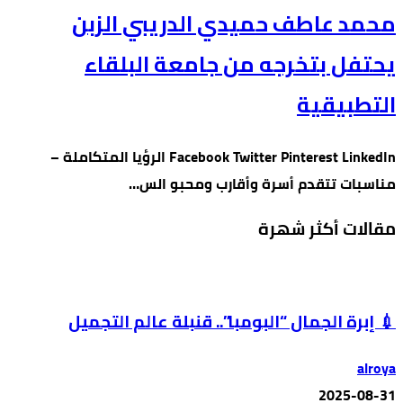
محمد عاطف حميدي الدريبي الزبن
يحتفل بتخرجه من جامعة البلقاء
التطبيقية
Facebook Twitter Pinterest LinkedIn الرؤيا المتكاملة –
مناسبات تتقدم أسرة وأقارب ومحبو الس…
مقالات أكثر شهرة
💉 إبرة الجمال “البومبا”.. قنبلة عالم التجميل
alroya
2025-08-31