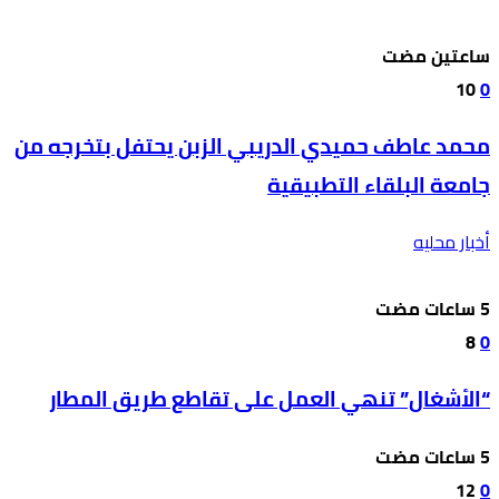
‫‫‫‏‫ساعتين مضت‬
10
0
محمد عاطف حميدي الدريبي الزبن يحتفل بتخرجه من
جامعة البلقاء التطبيقية
أخبار محليه
8
0
“الأشغال” تنهي العمل على تقاطع طريق المطار
12
0