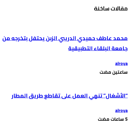
مقالات ساخنة
محمد عاطف حميدي الدريبي الزبن يحتفل بتخرجه من
جامعة البلقاء التطبيقية
alroya
‫‫‫‏‫ساعتين مضت‬
“الأشغال” تنهي العمل على تقاطع طريق المطار
alroya