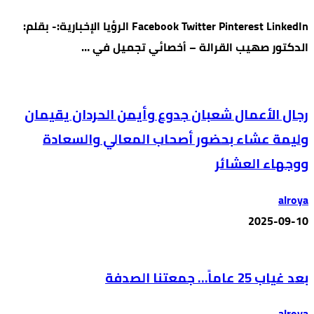
Facebook Twitter Pinterest LinkedIn الرؤيا الإخبارية:- بقلم:
الدكتور صهيب القرالة – أخصائي تجميل في …
رجال الأعمال شعبان جدوع وأيمن الحردان يقيمان
وليمة عشاء بحضور أصحاب المعالي والسعادة
ووجهاء العشائر
alroya
2025-09-10
بعد غياب 25 عاماً… جمعتنا الصدفة
alroya