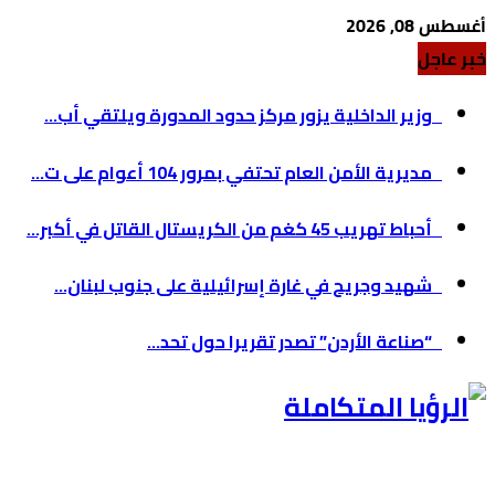
أغسطس 08, 2026
خبر عاجل
وزير الداخلية يزور مركز حدود المدورة ويلتقي أب...
مديرية الأمن العام تحتفي بمرور 104 أعوام على ت...
أحباط تهريب 45 كغم من الكريستال القاتل في أكبر...
شهيد وجريح في غارة إسرائيلية على جنوب لبنان...
“صناعة الأردن” تصدر تقريرا حول تحد...