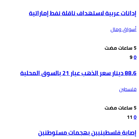
إدانات عربية لاستهداف ناقلة نفط إماراتية
أسواق ومال
9
0
88.6 دينار سعر الذهب عيار 21 بالسوق المحلية
فلسطين
11
0
إصابة فلسطينيين بهجمات مستوطنين