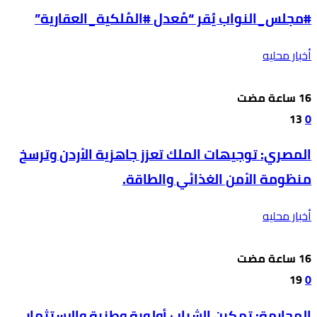
#مجلس_النواب يُقر “مُعدل #المُلكية_العقارية”
أخبار محليه
13
0
المصري: توجيهات الملك تعزز جاهزية الأردن وترسخ
منظومة الأمن الغذائي والطاقة.
أخبار محليه
19
0
المحارمة: تمكين الشباب أولوية وطنية والاستثمار