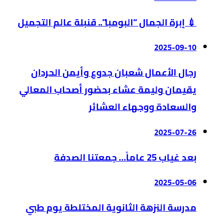
💉 إبرة الجمال “البومبا”.. قنبلة عالم التجميل
2025-09-10
رجال الأعمال شعبان جدوع وأيمن الحردان
يقيمان وليمة عشاء بحضور أصحاب المعالي
والسعادة ووجهاء العشائر
2025-07-26
بعد غياب 25 عاماً… جمعتنا الصدفة
2025-05-06
مدرسة النزهة الثانوية المختلطة يوم طبي