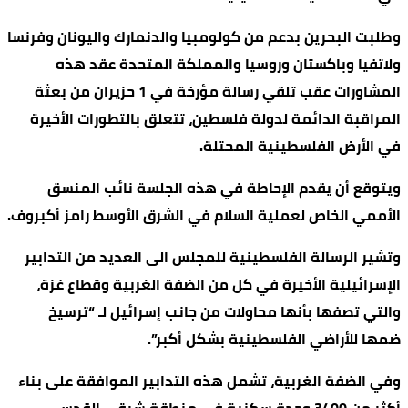
وطلبت البحرين بدعم من كولومبيا والدنمارك واليونان وفرنسا
ولاتفيا وباكستان وروسيا والمملكة المتحدة عقد هذه
المشاورات عقب تلقي رسالة مؤرخة في 1 حزيران من بعثة
المراقبة الدائمة لدولة فلسطين، تتعلق بالتطورات الأخيرة
في الأرض الفلسطينية المحتلة.
ويتوقع أن يقدم الإحاطة في هذه الجلسة نائب المنسق
الأممي الخاص لعملية السلام في الشرق الأوسط رامز أكبروف.
وتشير الرسالة الفلسطينية للمجلس الى العديد من التدابير
الإسرائيلية الأخيرة في كل من الضفة الغربية وقطاع غزة،
والتي تصفها بأنها محاولات من جانب إسرائيل لـ “ترسيخ
ضمها للأراضي الفلسطينية بشكل أكبر”.
وفي الضفة الغربية، تشمل هذه التدابير الموافقة على بناء
أكثر من 3400 وحدة سكنية في منطقة شرقي القدس،