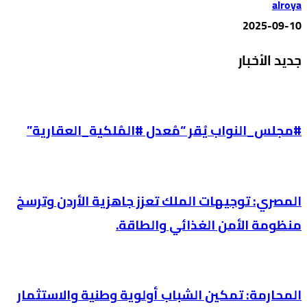
alroya
2025-09-10
جديد الأخبار
#مجلس_النواب يُقر “مُعدل #المُلكية_العقارية”
المصري: توجيهات الملك تعزز جاهزية الأردن وترسخ
منظومة الأمن الغذائي والطاقة.
المحارمة: تمكين الشباب أولوية وطنية والاستثمار