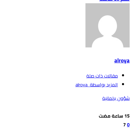
alroya
‫مقالات ذات صلة‬
‫‫المزيد بواسطة‬ ‬ alroya
شؤون برلمانية
7
0