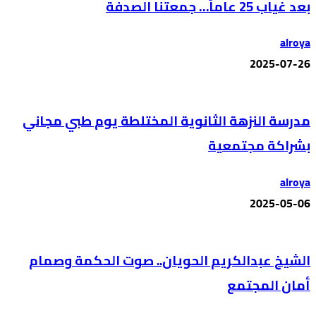
بعد غياب 25 عاماً… جمعتنا الصدفة
alroya
2025-07-26
مدرسة النزهة الثانوية المختلطة يوم طبي مجاني
بشراكة مجتمعية
alroya
2025-05-06
الشيخ عبدالكريم الحويان.. صوت الحكمة وصمام
أمان المجتمع