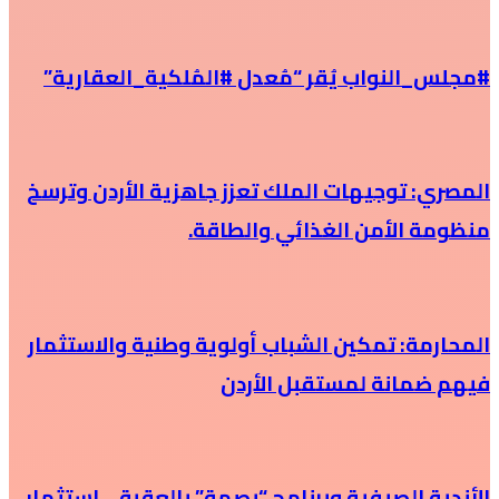
#مجلس_النواب يُقر “مُعدل #المُلكية_العقارية”
المصري: توجيهات الملك تعزز جاهزية الأردن وترسخ
منظومة الأمن الغذائي والطاقة.
المحارمة: تمكين الشباب أولوية وطنية والاستثمار
فيهم ضمانة لمستقبل الأردن
الأندية الصيفية وبرنامج “بصمة” بالعقبة… استثمار