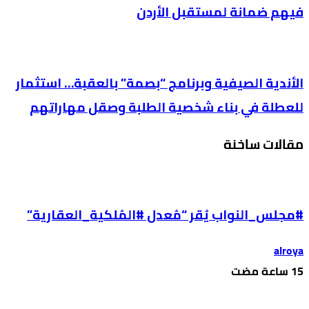
فيهم ضمانة لمستقبل الأردن
الأندية الصيفية وبرنامج “بصمة” بالعقبة… استثمار
للعطلة في بناء شخصية الطلبة وصقل مهاراتهم
مقالات ساخنة
#مجلس_النواب يُقر “مُعدل #المُلكية_العقارية”
alroya