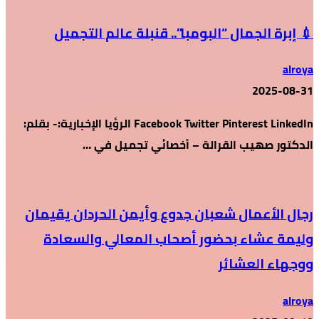
💉 إبرة الجمال “البومبا”.. قنبلة عالم التجميل
alroya
2025-08-31
Facebook Twitter Pinterest LinkedIn الرؤيا الإخبارية:- بقلم:
الدكتور صهيب القرالة – أخصائي تجميل في …
رجال الأعمال شعبان جدوع وأيمن الحردان يقيمان
وليمة عشاء بحضور أصحاب المعالي والسعادة
ووجهاء العشائر
alroya