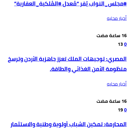
#مجلس_النواب يُقر “مُعدل #المُلكية_العقارية”
أخبار محليه
13
0
المصري: توجيهات الملك تعزز جاهزية الأردن وترسخ
منظومة الأمن الغذائي والطاقة.
أخبار محليه
19
0
المحارمة: تمكين الشباب أولوية وطنية والاستثمار