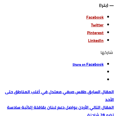
— (بترا)
Facebook
Twitter
Pinterest
LinkedIn
‫‫ شاركها‬
Facebook
Share on
طقس صيفي معتدل في أغلب المناطق حتى
الأحد
الأردن يواصل دعم لبنان بقافلة إغاثية سادسة
تضم 28 شاحنة