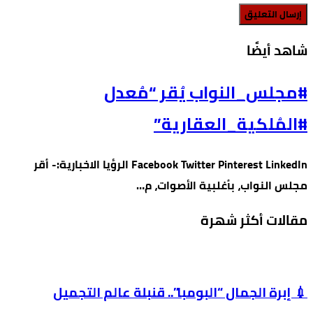
‫شاهد أيضًا‬
#مجلس_النواب يُقر “مُعدل
#المُلكية_العقارية”
Facebook Twitter Pinterest LinkedIn الرؤيا الاخبارية:- أقر
مجلس النواب، بأغلبية الأصوات، م…
مقالات أكثر شهرة
💉 إبرة الجمال “البومبا”.. قنبلة عالم التجميل