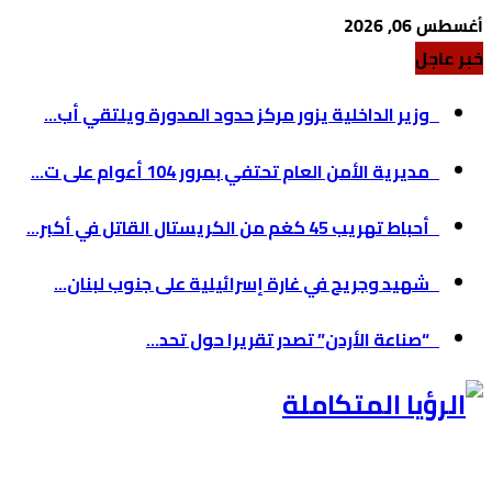
أغسطس 06, 2026
خبر عاجل
وزير الداخلية يزور مركز حدود المدورة ويلتقي أب...
مديرية الأمن العام تحتفي بمرور 104 أعوام على ت...
أحباط تهريب 45 كغم من الكريستال القاتل في أكبر...
شهيد وجريح في غارة إسرائيلية على جنوب لبنان...
“صناعة الأردن” تصدر تقريرا حول تحد...