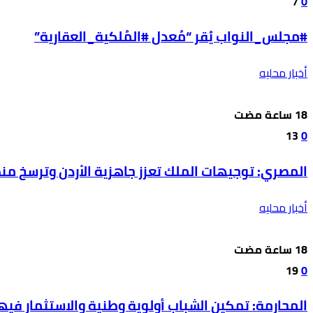
7
0
#مجلس_النواب يُقر “مُعدل #المُلكية_العقارية”
أخبار محليه
13
0
المصري: توجيهات الملك تعزز جاهزية الأردن وترسخ من
أخبار محليه
19
0
المحارمة: تمكين الشباب أولوية وطنية والاستثمار في