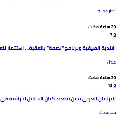
أخبار محليه
7
0
الأندية الصيفية وبرنامج “بصمة” بالعقبة… استثمار ل
عاجل
12
0
البرلمان العربي يدين تصعيد كيان الاحتلال لجرائمه في 
محافظات