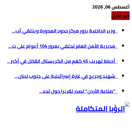
أغسطس 06, 2026
خبر عاجل
وزير الداخلية يزور مركز حدود المدورة ويلتقي أب...
مديرية الأمن العام تحتفي بمرور 104 أعوام على ت...
أحباط تهريب 45 كغم من الكريستال القاتل في أكبر...
شهيد وجريح في غارة إسرائيلية على جنوب لبنان...
“صناعة الأردن” تصدر تقريرا حول تحد...