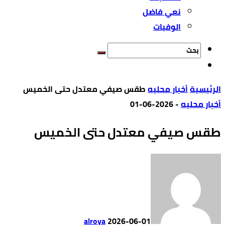
نعي فاضل
الوفيات
‫الرئيسية‬
أخبار محليه
طقس صيفي معتدل حتى الخميس
أخبار محليه
-
2026-06-01
طقس صيفي معتدل حتى الخميس
alroya
2026-06-01