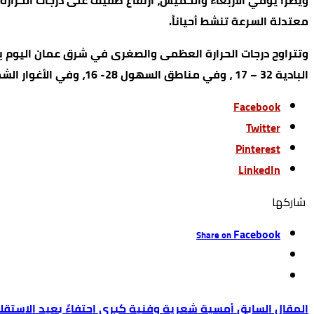
ويطرأ يومي الأربعاء والخميس، ارتفاع طفيف على درجات الحرارة،
معتدلة السرعة تنشط أحياناً.
البادية 32 – 17 ، وفي مناطق السهول 28- 16، وفي الأغوار الشمالية 35 – 20، وفي الأغوار الجنوبية 37 – 22 ، وفي البحر الميت 36 – 21 ، وفي خليج العقبة 37 – 22 درجة مئوية.
Facebook
Twitter
Pinterest
LinkedIn
‫‫ شاركها‬
Facebook
Share on
أمسية شعرية وفنية كبرى احتفاءً بعيد الاستق