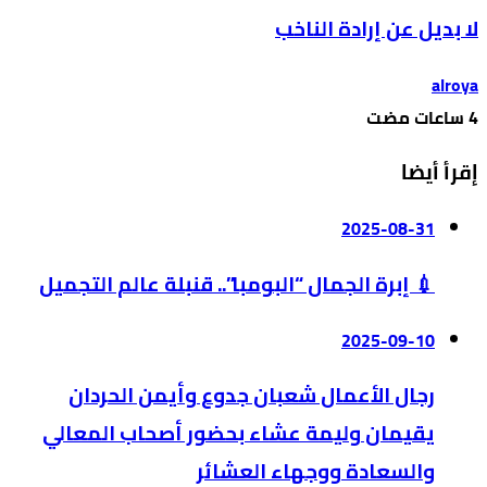
لا بديل عن إرادة الناخب
alroya
إقرأ أيضا
2025-08-31
💉 إبرة الجمال “البومبا”.. قنبلة عالم التجميل
2025-09-10
رجال الأعمال شعبان جدوع وأيمن الحردان
يقيمان وليمة عشاء بحضور أصحاب المعالي
والسعادة ووجهاء العشائر