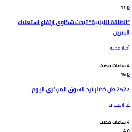
11
0
“الطاقة النيابية” تبحث شكاوى ارتفاع استهلاك
البنزين
أخبار محليه
16
0
2527 طن خضار ترد السوق المركزي اليوم
أخبار محليه
4
0