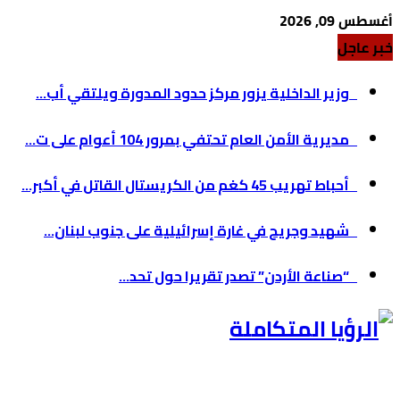
أغسطس 09, 2026
خبر عاجل
وزير الداخلية يزور مركز حدود المدورة ويلتقي أب...
مديرية الأمن العام تحتفي بمرور 104 أعوام على ت...
أحباط تهريب 45 كغم من الكريستال القاتل في أكبر...
شهيد وجريح في غارة إسرائيلية على جنوب لبنان...
“صناعة الأردن” تصدر تقريرا حول تحد...