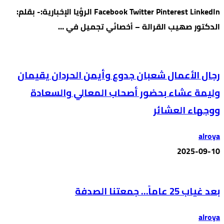
Facebook Twitter Pinterest LinkedIn الرؤيا الإخبارية:- بقلم:
الدكتور صهيب القرالة – أخصائي تجميل في …
رجال الأعمال شعبان جدوع وأيمن الحردان يقيمان
وليمة عشاء بحضور أصحاب المعالي والسعادة
ووجهاء العشائر
alroya
2025-09-10
بعد غياب 25 عاماً… جمعتنا الصدفة
alroya