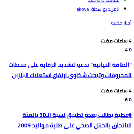
‫‫المزيد بواسطة‬ ‬ alroya
أخبار محليه
4
0
“الطاقة النيابية” تدعو لتشديد الرقابة على محطات
المحروقات وتبحث شكاوى ارتفاع استهلاك البنزين
6
0
#عطية يطالب بعدم تطبيق نسبة الـ30 بالمئة
للالتحاق بالحقل الصحي على طلبة مواليد 2009