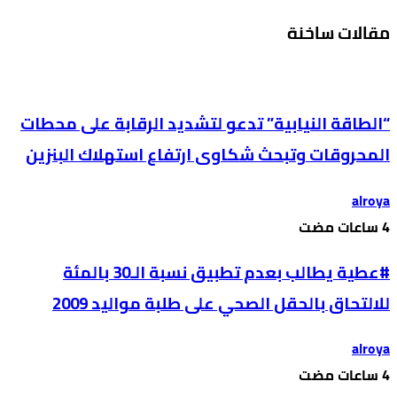
مقالات ساخنة
“الطاقة النيابية” تدعو لتشديد الرقابة على محطات
المحروقات وتبحث شكاوى ارتفاع استهلاك البنزين
alroya
#عطية يطالب بعدم تطبيق نسبة الـ30 بالمئة
للالتحاق بالحقل الصحي على طلبة مواليد 2009
alroya