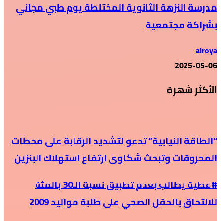
مدرسة النزهة الثانوية المختلطة يوم طبي مجاني
بشراكة مجتمعية
alroya
2025-05-06
الأكثر شهرة
“الطاقة النيابية” تدعو لتشديد الرقابة على محطات
المحروقات وتبحث شكاوى ارتفاع استهلاك البنزين
#عطية يطالب بعدم تطبيق نسبة الـ30 بالمئة
للالتحاق بالحقل الصحي على طلبة مواليد 2009