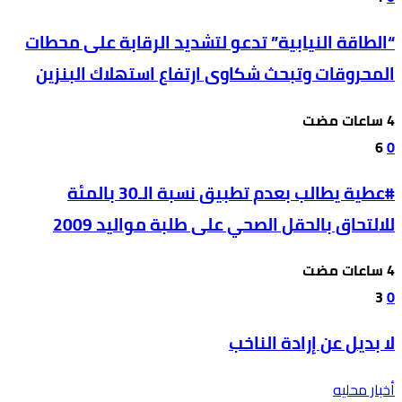
“الطاقة النيابية” تدعو لتشديد الرقابة على محطات
المحروقات وتبحث شكاوى ارتفاع استهلاك البنزين
6
0
#عطية يطالب بعدم تطبيق نسبة الـ30 بالمئة
للالتحاق بالحقل الصحي على طلبة مواليد 2009
3
0
لا بديل عن إرادة الناخب
أخبار محليه