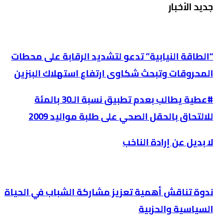
جديد الأخبار
“الطاقة النيابية” تدعو لتشديد الرقابة على محطات
المحروقات وتبحث شكاوى ارتفاع استهلاك البنزين
#عطية يطالب بعدم تطبيق نسبة الـ30 بالمئة
للالتحاق بالحقل الصحي على طلبة مواليد 2009
لا بديل عن إرادة الناخب
ندوة تناقش أهمية تعزيز مشاركة الشباب في الحياة
السياسية والحزبية