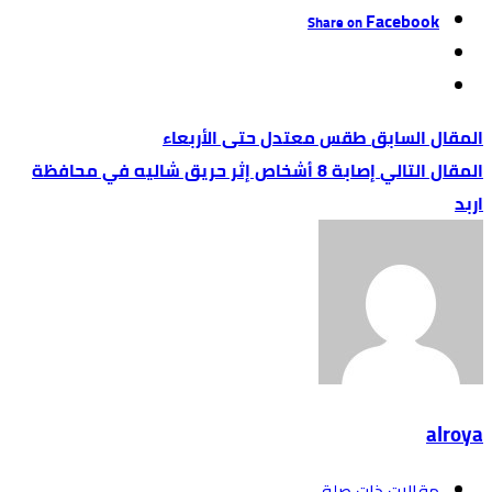
Facebook
Share on
طقس معتدل حتى الأربعاء
إصابة 8 أشخاص إثر حريق شاليه في محافظة
اربد
alroya
‫مقالات ذات صلة‬