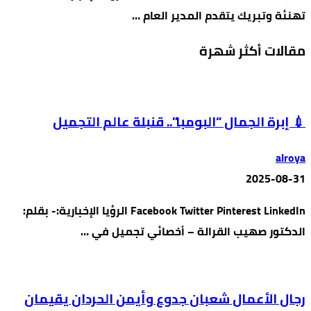
تهنئة وتبريك يتقدم المدير العام …
مقالات أكثر شهرة
💉 إبرة الجمال “البومبا”.. قنبلة عالم التجميل
alroya
2025-08-31
Facebook Twitter Pinterest LinkedIn الرؤيا الإخبارية:- بقلم:
الدكتور صهيب القرالة – أخصائي تجميل في …
رجال الأعمال شعبان جدوع وأيمن الحردان يقيمان