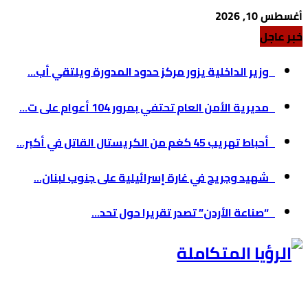
أغسطس 10, 2026
خبر عاجل
وزير الداخلية يزور مركز حدود المدورة ويلتقي أب...
مديرية الأمن العام تحتفي بمرور 104 أعوام على ت...
أحباط تهريب 45 كغم من الكريستال القاتل في أكبر...
شهيد وجريح في غارة إسرائيلية على جنوب لبنان...
“صناعة الأردن” تصدر تقريرا حول تحد...