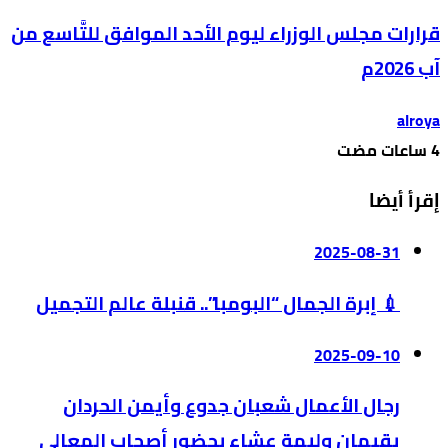
قرارات مجلس الوزراء ليوم الأحد الموافق للتَّاسع من
آب 2026م
alroya
إقرأ أيضا
2025-08-31
💉 إبرة الجمال “البومبا”.. قنبلة عالم التجميل
2025-09-10
رجال الأعمال شعبان جدوع وأيمن الحردان
يقيمان وليمة عشاء بحضور أصحاب المعالي