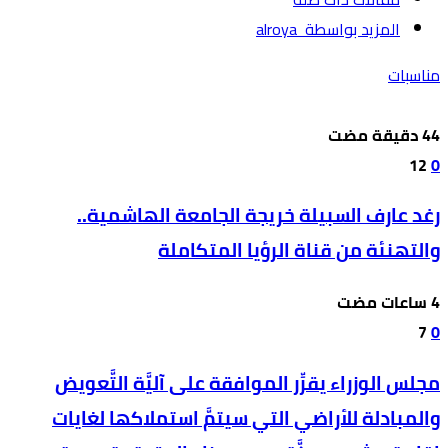
‫‫المزيد بواسطة‬ ‬ alroya
مناسبات
12
0
رغد عارف السبيلة خريجة الجامعة الهاشمية..
والتهنئة من قناة الرؤيا المتكاملة
7
0
مجلس الوزراء يقرِّر الموافقة على آليَّة التَّعويض
والمبادلة للأراضي التي سيتمَّ استملاكها لغايات