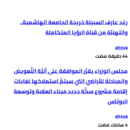
رغد عارف السبيلة خريجة الجامعة الهاشمية..
والتهنئة من قناة الرؤيا المتكاملة
alroya
مجلس الوزراء يقرِّر الموافقة على آليَّة التَّعويض
والمبادلة للأراضي التي سيتمَّ استملاكها لغايات
إقامة مشروع سكَّة حديد ميناء العقبة وتوسعة
البوتاس
alroya