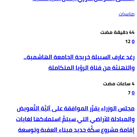
مناسبات
12
0
رغد عارف السبيلة خريجة الجامعة الهاشمية..
والتهنئة من قناة الرؤيا المتكاملة
7
0
مجلس الوزراء يقرِّر الموافقة على آليَّة التَّعويض
والمبادلة للأراضي التي سيتمَّ استملاكها لغايات
إقامة مشروع سكَّة حديد ميناء العقبة وتوسعة