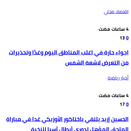
اقتصاد محلي
13
0
اجواء حارة في اغلب المناطق اليوم وغدًا وتحذيرات
من التعرض لاشعة الشمس
أخبار رياضية
17
0
الحسين إربد يلتقي باختاكور الأوزبكي غدا في مباراة
الملحق المؤهل لدوري أبطال آسيا للنخبة