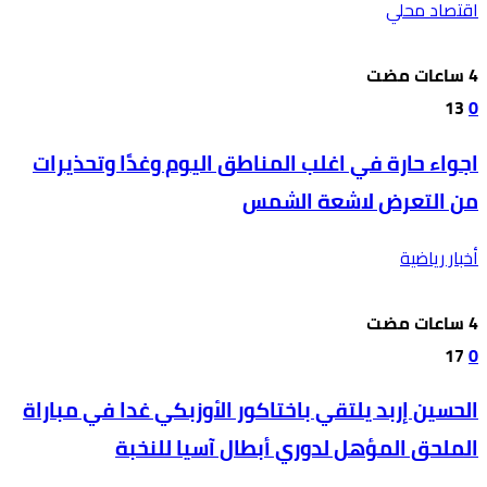
اقتصاد محلي
13
0
اجواء حارة في اغلب المناطق اليوم وغدًا وتحذيرات
من التعرض لاشعة الشمس
أخبار رياضية
17
0
الحسين إربد يلتقي باختاكور الأوزبكي غدا في مباراة
الملحق المؤهل لدوري أبطال آسيا للنخبة