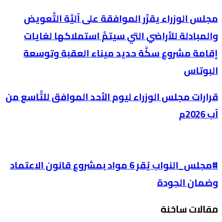
مجلس الوزراء يقرِّر الموافقة على آليَّة التَّعويض
والمبادلة للأراضي التي سيتمَّ استملاكها لغايات
إقامة مشروع سكَّة حديد ميناء العقبة وتوسعة
البوتاس
قرارات مجلس الوزراء ليوم الأحد الموافق للتَّاسع من
آب 2026م
#مجلس_النواب يُقر 6 مواد بمشروع قانون الاعتماد
وضمان الجودة
مقالات ساخنة