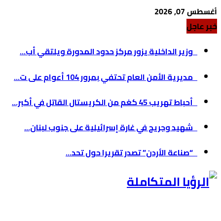
أغسطس 07, 2026
خبر عاجل
وزير الداخلية يزور مركز حدود المدورة ويلتقي أب...
مديرية الأمن العام تحتفي بمرور 104 أعوام على ت...
أحباط تهريب 45 كغم من الكريستال القاتل في أكبر...
شهيد وجريح في غارة إسرائيلية على جنوب لبنان...
“صناعة الأردن” تصدر تقريرا حول تحد...