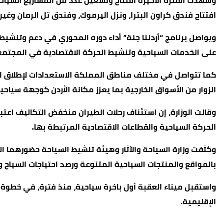
وشهدت الفترة الأخيرة افتتاح وتشغيل عدد من المشاريع السياح
افتتاح فندق كراون البترا، ونزل اليرموك، وفندق تل الرمان وغ
ويواصل برنامج “أردننا جنة” أداء دوره المحوري في دعم وتنشيط
على الخدمات السياحية وتنشيط الحركة الاقتصادية في المجتم
كما تتواصل في مختلف مناطق المملكة الاستعدادات لإطلاق ا
الزوار من الأسواق الخارجية بما يعزز مكانة الأردن كوجهة سياحية
وقالت الوزارة، إن استئناف رحلات الطيران منخفض التكاليف اعتبا
الحركة السياحية والقطاعات الاقتصادية المرتبطة بها.
وكثفت وزارة السياحة والآثار وهيئة تنشيط السياحة حضورهما الم
بالمواقع والمنتجات السياحية المتنوعة ورصد احتياجات السياح 
واستقبل ميناء العقبة أول باخرة سياحية، منذ فترة، في خطوة
الإقليمية.