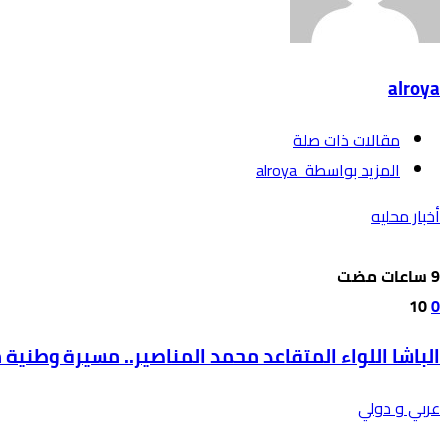
alroya
‫مقالات ذات صلة‬
‫‫المزيد بواسطة‬ ‬ alroya
أخبار محليه
10
0
الباشا اللواء المتقاعد محمد المناصير.. مسيرة وطنية
عربي و دولي