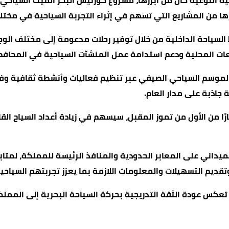
ية النوعية كان من أبرزها، مشروع كورنيش البحر الميت السياح
يرها من المشاريع التي تسهم في إثراء التجربة السياحية في مخ
 السياحة الداخلية من خلال توفير رحلات مدعومة إلى مختلف الو
عات المحلية ودعم استدامة عمل المنشآت السياحية في المحافظ
لموسم السياحي الصيفي عبر تنظيم فعاليات وأنشطة ثقافية وف
 جاذبة على مدار العام.
رًا من الأول من تموز المقبل، سيسهم في زيادة أعداد السياح الق
يداني على المعابر الحدودية والمنافذ الرئيسة للمملكة، لمتابعة
وتقديم التسهيلات والمعلومات اللازمة بما يعزز تجربتهم السيا
 تعكس عودة الثقة التدريجية بحركة السياحة البحرية إلى المم