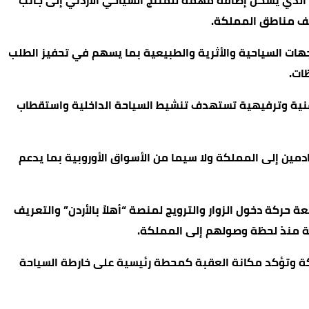
ي الذي يشكل إضافة مهمة للمنتج السياحي الأردني إلى جانب
تلف مناطق المملكة.
جهات السياحية والأثرية والطبيعية بما يسهم في تحفيز الطلب
ات.
نية وترفيهية تستهدف تنشيط السياحة الداخلية واستقطاب
ادمين إلى المملكة ولا سيما من الأسواق الأوروبية بما يدعم
 حركة دخول الزوار والترويج لمنصة “أهلاً بالأردن” والتعريف
حية منذ لحظة وصولهم إلى المملكة.
لكة وتؤكد مكانة العقبة كمحطة رئيسية على خارطة السياحة