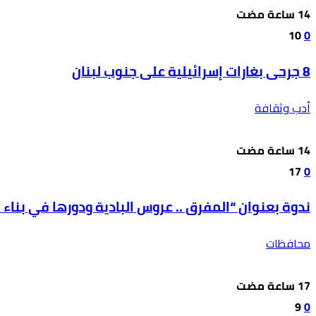
10
0
8 جرحى بغارات إسرائيلية على جنوب لبنان
أدب وثقافة
17
0
ندوة بعنوان “المفرق .. عروس البادية ودورها في بناء ال
محافظات
9
0