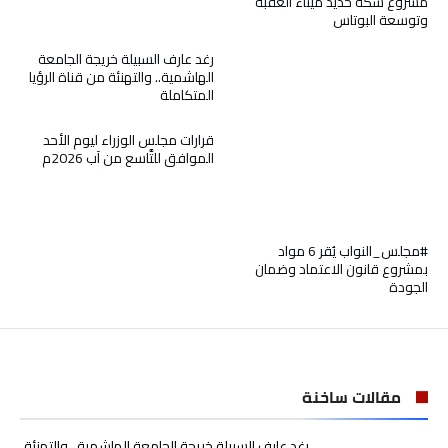
مشروع سكَّة حديد ميناء العقبة
وتوسعة البوتاس
رغد عارف السبيلة خريجة الجامعة
الهاشمية.. والتهنئة من قناة الرؤيا
المتكاملة
قرارات مجلس الوزراء ليوم الأحد
الموافق للتَّاسع من آب 2026م
#مجلس_النواب يُقر 6 مواد
بمشروع قانون الاعتماد وضمان
الجودة
مقالات ساخنة
رغد عارف السبيلة خريجة الجامعة الهاشمية.. والتهنئة