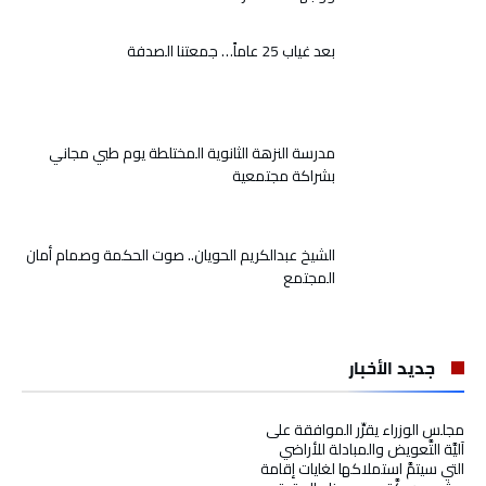
بعد غياب 25 عاماً… جمعتنا الصدفة
مدرسة النزهة الثانوية المختلطة يوم طبي مجاني
بشراكة مجتمعية
الشيخ عبدالكريم الحويان.. صوت الحكمة وصمام أمان
المجتمع
جديد الأخبار
مجلس الوزراء يقرِّر الموافقة على
آليَّة التَّعويض والمبادلة للأراضي
التي سيتمَّ استملاكها لغايات إقامة