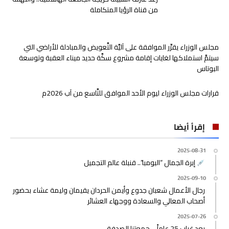
من قناة الرؤيا المتكاملة
مجلس الوزراء يقرِّر الموافقة على آليَّة التَّعويض والمبادلة للأراضي التي
سيتمَّ استملاكها لغايات إقامة مشروع سكَّة حديد ميناء العقبة وتوسعة
البوتاس
قرارات مجلس الوزراء ليوم الأحد الموافق للتَّاسع من آب 2026م
إقرأ أيضا
2025-08-31
إبرة الجمال “البومبا”.. قنبلة عالم التجميل
2025-09-10
رجال الأعمال شعبان جدوع وأيمن الحردان يقيمان وليمة عشاء بحضور
أصحاب المعالي والسعادة ووجهاء العشائر
2025-07-26
بعد غياب 25 عاماً… جمعتنا الصدفة