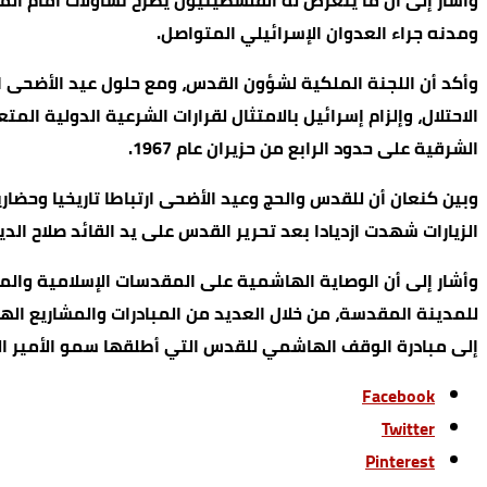
وأشار إلى أن ما يتعرض له الفلسطينيون يطرح تساؤلات أمام ال
ومدنه جراء العدوان الإسرائيلي المتواصل.
وأكد أن اللجنة الملكية لشؤون القدس، ومع حلول عيد الأضحى ال
الاحتلال، وإلزام إسرائيل بالامتثال لقرارات الشرعية الدولي
الشرقية على حدود الرابع من حزيران عام 1967.
وبين كنعان أن للقدس والحج وعيد الأضحى ارتباطا تاريخيا وحضاريا
الزيارات شهدت ازديادا بعد تحرير القدس على يد القائد صلاح الدي
وأشار إلى أن الوصاية الهاشمية على المقدسات الإسلامية وال
إلى مبادرة الوقف الهاشمي للقدس التي أطلقها سمو الأمير ال
Facebook
Twitter
Pinterest