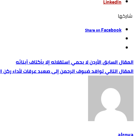
LinkedIn
‫‫ شاركها‬
Facebook
Share on
الأردن لا يحمي استقلاله إلا بأكتاف أبنائه
توافد ضيوف الرحمن إلى صعيد عرفات لأداء ركن ال
alroya