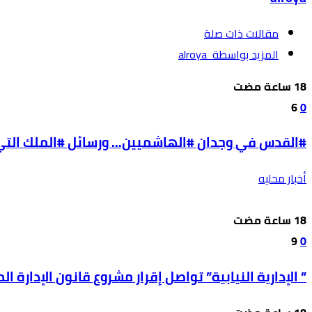
‫مقالات ذات صلة‬
‫‫المزيد بواسطة‬ ‬ alroya
6
0
#القدس في وجدان #الهاشميين… ورسائل #الملك التي ل
أخبار محليه
9
0
” الإدارية النيابية” تواصل إقرار مشروع قانون الإدارة المحل