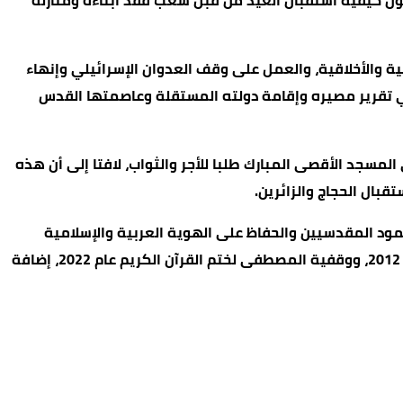
حول كيفية استقبال العيد من قبل شعب فقد أبناءه ومنازله
ة والأخلاقية، والعمل على وقف العدوان الإسرائيلي وإنهاء
 في تقرير مصيره وإقامة دولته المستقلة وعاصمتها القدس
المسجد الأقصى المبارك طلبا للأجر والثواب، لافتا إلى أن هذه
قبال الحجاج والزائرين.
د المقدسيين والحفاظ على الهوية العربية والإسلامية
للمدينة المقدسة، من خلال العديد من المبادرات والمشاريع الهاشمية، ومنها الكرسي المكتمل لدراسة فكر الإمام الغزالي عام 2012، ووقفية المصطفى لختم القرآن الكريم عام 2022، إضافة