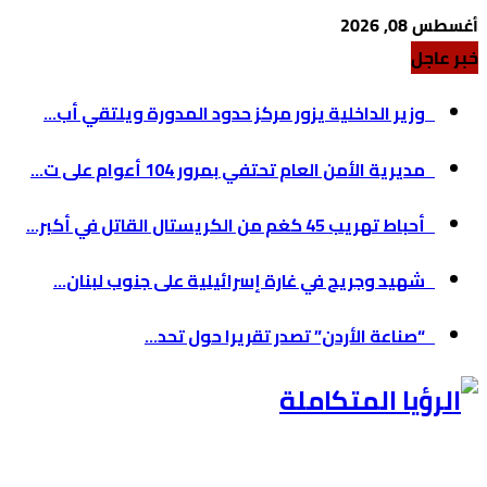
أغسطس 08, 2026
خبر عاجل
وزير الداخلية يزور مركز حدود المدورة ويلتقي أب...
مديرية الأمن العام تحتفي بمرور 104 أعوام على ت...
أحباط تهريب 45 كغم من الكريستال القاتل في أكبر...
شهيد وجريح في غارة إسرائيلية على جنوب لبنان...
“صناعة الأردن” تصدر تقريرا حول تحد...