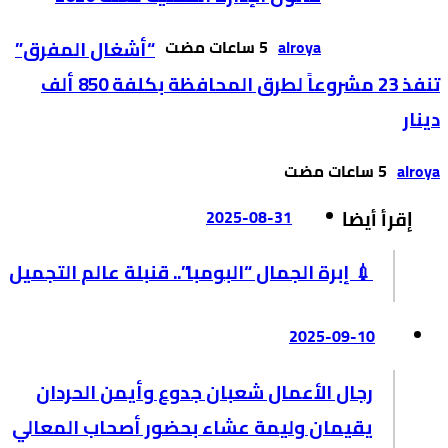
alroya
“أشغال المفرق”
تنفذ 23 مشروعاً لطرق المحافظة بكلفة 850 ألف
دينار
alroya
إقرأ أيضا
2025-08-31
💉 إبرة الجمال “البومبا”.. قنبلة عالم التجميل
2025-09-10
رجال الأعمال شعبان جدوع وأيمن الحردان
يقيمان وليمة عشاء بحضور أصحاب المعالي