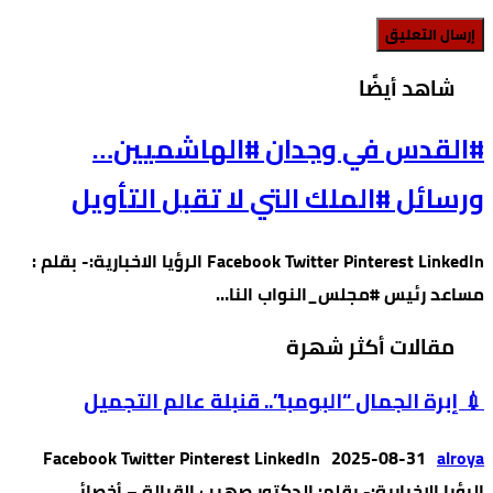
‫شاهد أيضًا‬
#القدس في وجدان #الهاشميين…
ورسائل #الملك التي لا تقبل التأويل
Facebook Twitter Pinterest LinkedIn الرؤيا الاخبارية:- بقلم :
مساعد رئيس #مجلس_النواب النا…
مقالات أكثر شهرة
💉 إبرة الجمال “البومبا”.. قنبلة عالم التجميل
Facebook Twitter Pinterest LinkedIn
2025-08-31
alroya
الرؤيا الإخبارية:- بقلم: الدكتور صهيب القرالة – أخصائي