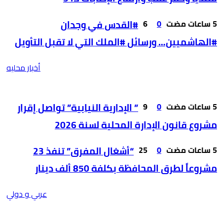
0
6
#القدس في وجدان
#الهاشميين… ورسائل #الملك التي لا تقبل التأويل
أخبار محليه
0
9
” الإدارية النيابية” تواصل إقرار
مشروع قانون الإدارة المحلية لسنة 2026
0
25
“أشغال المفرق” تنفذ 23
مشروعاً لطرق المحافظة بكلفة 850 ألف دينار
عربي و دولي