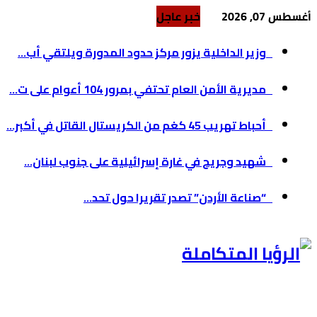
أغسطس 07, 2026
خبر عاجل
وزير الداخلية يزور مركز حدود المدورة ويلتقي أب...
مديرية الأمن العام تحتفي بمرور 104 أعوام على ت...
أحباط تهريب 45 كغم من الكريستال القاتل في أكبر...
شهيد وجريح في غارة إسرائيلية على جنوب لبنان...
“صناعة الأردن” تصدر تقريرا حول تحد...