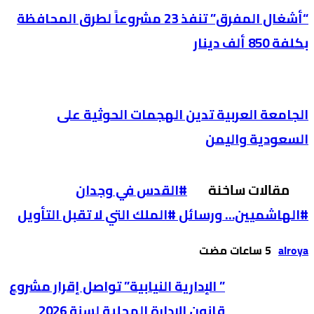
“أشغال المفرق” تنفذ 23 مشروعاً لطرق المحافظة
بكلفة 850 ألف دينار
الجامعة العربية تدين الهجمات الحوثية على
السعودية واليمن
مقالات ساخنة
#القدس في وجدان
#الهاشميين… ورسائل #الملك التي لا تقبل التأويل
alroya
” الإدارية النيابية” تواصل إقرار مشروع
قانون الإدارة المحلية لسنة 2026