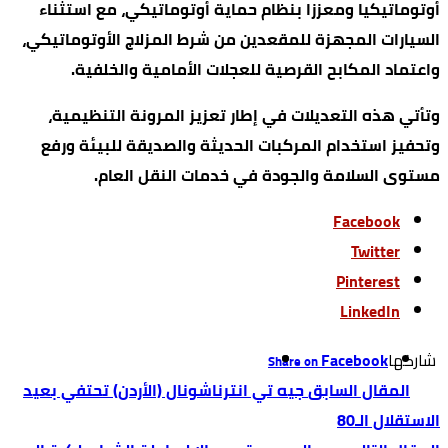
أوتوماتيكيا ومعززا بنظام حماية أوتوماتيكي، مع استثناء
السيارات المجهزة للمقعدين من شرط المزلاج الأوتوماتيكي،
واعتماد المكابح القرصية للعجلات الأمامية والخلفية.
وتأتي هذه التعديلات في إطار تعزيز المرونة التنظيمية،
وتحفيز استخدام المركبات الحديثة والصديقة للبيئة ورفع
مستوى السلامة والجودة في خدمات النقل العام.
Facebook
Twitter
Pinterest
LinkedIn
‫‫ شاركها‬
Facebook
Share on
جيه تي انترناشونال (الأردن) تحتفي بعيد
الاستقلال الـ80