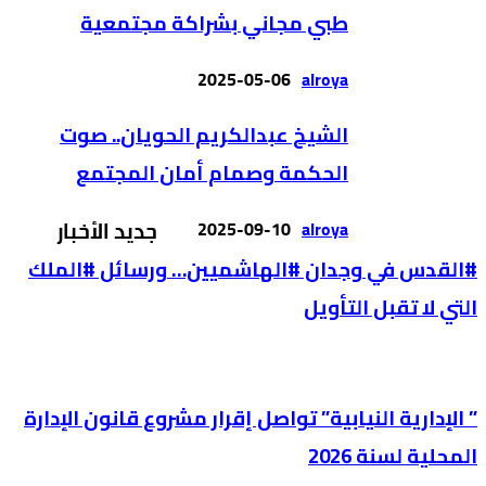
طبي مجاني بشراكة مجتمعية
2025-05-06
alroya
الشيخ عبدالكريم الحويان.. صوت
الحكمة وصمام أمان المجتمع
alroya
2025-09-10
جديد الأخبار
#القدس في وجدان #الهاشميين… ورسائل #الملك
التي لا تقبل التأويل
” الإدارية النيابية” تواصل إقرار مشروع قانون الإدارة
المحلية لسنة 2026