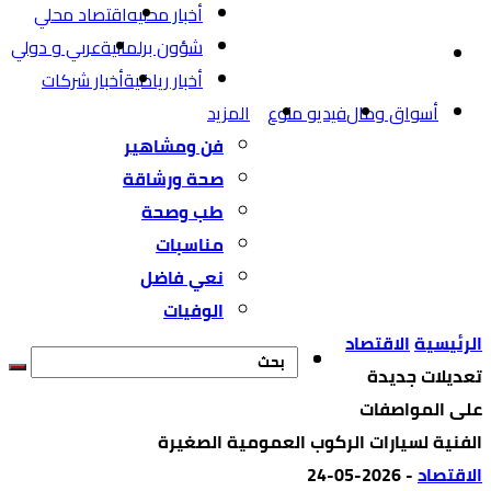
أخبار محليه
اقتصاد محلي
شؤون برلمانية
عربي و دولي
أخبار رياضية
أخبار شركات
أسواق ومال
فيديو منوع
المزيد
فن ومشاهير
صحة ورشاقة
طب وصحة
مناسبات
نعي فاضل
الوفيات
‫الرئيسية‬
الاقتصاد
تعديلات جديدة
على المواصفات
الفنية لسيارات الركوب العمومية الصغيرة
الاقتصاد
-
2026-05-24