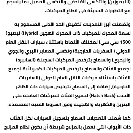
(الليموزين) والتكسي الفندقي والتكسي المميز، بما ينسجم
مع التطورات الحديثة في قطاع المركبات.
وتضمنت أبرز التعديلات تخفيض الحد الأدنى المسموح به
لسعة المحرك للمركبات ذات المحرك الهجين (Hybrid) ليصبح(
1500 سي سي) لمختلف الأنماط باستثناء سيارات النقل العام
الدولي ( السفريات الخارجية) وتكسي المعابر (البري والجوي
والبحري) والسماح بترخيص المركبات الهجينة (الهايبرد)
لجميع الفئات والسماح بترخيص المركبات الكهربائية لجميع
الفئات باستثناء مركبات النقل العام الدولي (السفريات
الخارجية)، إضافة إلى السماح بترخيص سيارات ذات الظهر
الأحدب (Hatch Back) لجميع الفئات للمركبات العاملة على
البنزين والكهرباء والهجينة وفق الشروط الفنية المعتمدة.
كما شملت التعديلات السماح بتسجيل السيارات لكل الفئات
ذات الأبواب التي تعمل بالمزلاج شريطة أن يكون نظام المزلاج