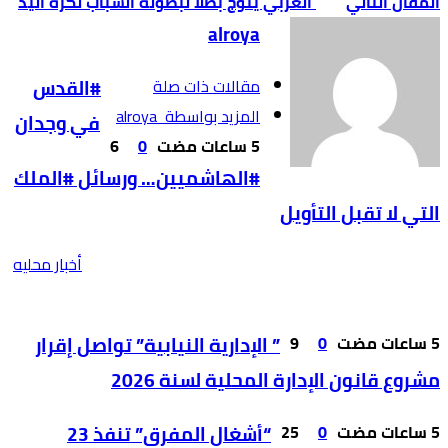
العربي يتوج بطلا لبطولة الشباب لكرة اليد
alroya
‫مقالات ذات صلة‬
#القدس
‫‫المزيد بواسطة‬ ‬ alroya
في وجدان
6
0
#الهاشميين… ورسائل #الملك
التي لا تقبل التأويل
أخبار محليه
0
9
” الإدارية النيابية” تواصل إقرار
مشروع قانون الإدارة المحلية لسنة 2026
0
25
“أشغال المفرق” تنفذ 23