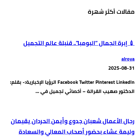
مقالات أكثر شهرة
💉 إبرة الجمال “البومبا”.. قنبلة عالم التجميل
alroya
2025-08-31
Facebook Twitter Pinterest LinkedIn الرؤيا الإخبارية:- بقلم:
الدكتور صهيب القرالة – أخصائي تجميل في …
رجال الأعمال شعبان جدوع وأيمن الحردان يقيمان
وليمة عشاء بحضور أصحاب المعالي والسعادة