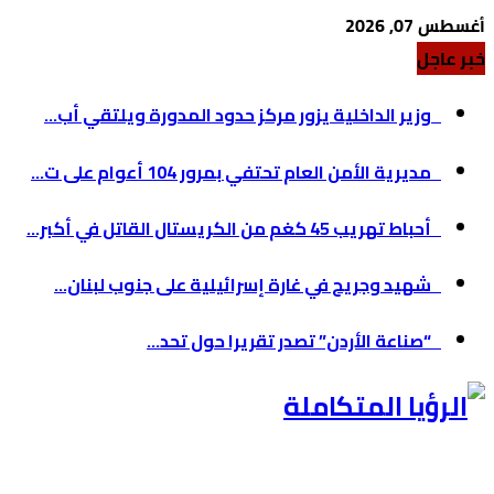
أغسطس 07, 2026
خبر عاجل
وزير الداخلية يزور مركز حدود المدورة ويلتقي أب...
مديرية الأمن العام تحتفي بمرور 104 أعوام على ت...
أحباط تهريب 45 كغم من الكريستال القاتل في أكبر...
شهيد وجريح في غارة إسرائيلية على جنوب لبنان...
“صناعة الأردن” تصدر تقريرا حول تحد...