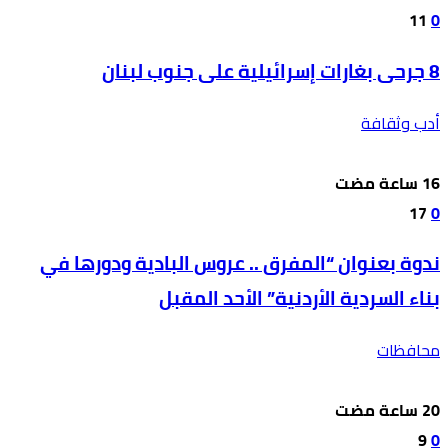
11
0
8 جرحى بغارات إسرائيلية على جنوب لبنان
أدب وثقافة
17
0
ندوة بعنوان “المفرق .. عروس البادية ودورها في
بناء السردية الأردنية” الأحد المقبل
محافظات
9
0