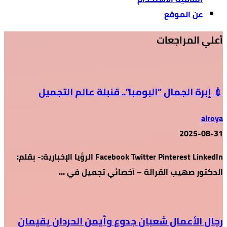
عن الموقع
أعلي المراجعات
💉 إبرة الجمال “البومبا”.. قنبلة عالم التجميل
alroya
2025-08-31
Facebook Twitter Pinterest LinkedIn الرؤيا الإخبارية:- بقلم:
الدكتور صهيب القرالة – أخصائي تجميل في …
رجال الأعمال شعبان جدوع وأيمن الحردان يقيمان