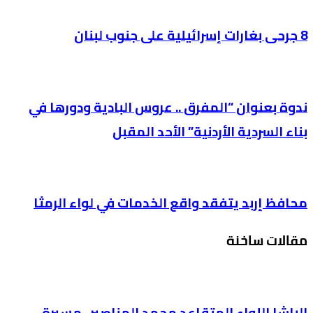
8 جرحى بغارات إسرائيلية على جنوب لبنان
ندوة بعنوان “المفرق .. عروس البادية ودورها في
بناء السردية الأردنية” الأحد المقبل
محافظ إربد يتفقد واقع الخدمات في لواء الرمثا
مقالات ساخنة
الباشا اللواء المتقاعد محمد المناصير.. مسيرة