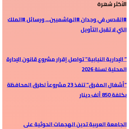
الأكثر شهرة
#القدس في وجدان #الهاشميين… ورسائل #الملك
التي لا تقبل التأويل
” الإدارية النيابية” تواصل إقرار مشروع قانون الإدارة
المحلية لسنة 2026
“أشغال المفرق” تنفذ 23 مشروعاً لطرق المحافظة
بكلفة 850 ألف دينار
الجامعة العربية تدين الهجمات الحوثية على