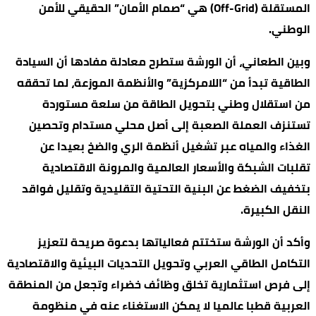
المستقلة (Off-Grid) هي “صمام الأمان” الحقيقي للأمن
الوطني.
وبين الطعاني، أن الورشة ستطرح معادلة مفادها أن السيادة
الطاقية تبدأ من “اللامركزية” والأنظمة الموزعة، لما تحققه
من استقلال وطني بتحويل الطاقة من سلعة مستوردة
تستنزف العملة الصعبة إلى أصل محلي مستدام وتحصين
الغذاء والمياه عبر تشغيل أنظمة الري والضخ بعيدا عن
تقلبات الشبكة والأسعار العالمية والمرونة الاقتصادية
بتخفيف الضغط عن البنية التحتية التقليدية وتقليل فواقد
النقل الكبيرة.
وأكد أن الورشة ستختتم فعالياتها بدعوة صريحة لتعزيز
التكامل الطاقي العربي وتحويل التحديات البيئية والاقتصادية
إلى فرص استثمارية تخلق وظائف خضراء وتجعل من المنطقة
العربية قطبا عالميا لا يمكن الاستغناء عنه في منظومة