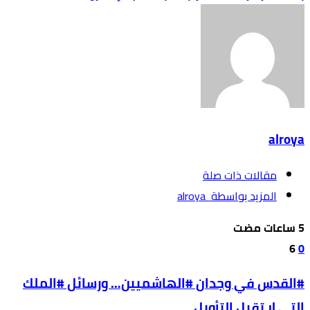
alroya
‫مقالات ذات صلة‬
‫‫المزيد بواسطة‬ ‬ alroya
6
0
#القدس في وجدان #الهاشميين… ورسائل #الملك
التي لا تقبل التأويل