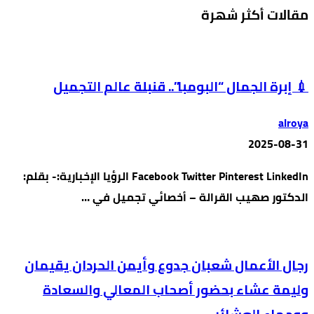
مقالات أكثر شهرة
💉 إبرة الجمال “البومبا”.. قنبلة عالم التجميل
alroya
2025-08-31
Facebook Twitter Pinterest LinkedIn الرؤيا الإخبارية:- بقلم:
الدكتور صهيب القرالة – أخصائي تجميل في …
رجال الأعمال شعبان جدوع وأيمن الحردان يقيمان
وليمة عشاء بحضور أصحاب المعالي والسعادة