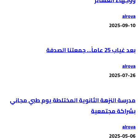
ووجهاء العشائر
alroya
2025-09-10
بعد غياب 25 عاماً… جمعتنا الصدفة
alroya
2025-07-26
مدرسة النزهة الثانوية المختلطة يوم طبي مجاني
بشراكة مجتمعية
alroya
2025-05-06