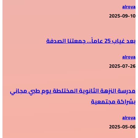
alroya
2025-09-10
بعد غياب 25 عاماً… جمعتنا الصدفة
alroya
2025-07-26
مدرسة النزهة الثانوية المختلطة يوم طبي مجاني
بشراكة مجتمعية
alroya
2025-05-06