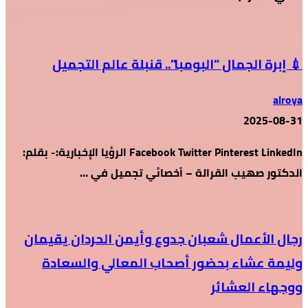
💉 إبرة الجمال “البومبا”.. قنبلة عالم التجميل
alroya
2025-08-31
Facebook Twitter Pinterest LinkedIn الرؤيا الإخبارية:- بقلم:
الدكتور صهيب القرالة – أخصائي تجميل في …
رجال الأعمال شعبان جدوع وأيمن الحردان يقيمان
وليمة عشاء بحضور أصحاب المعالي والسعادة
ووجهاء العشائر