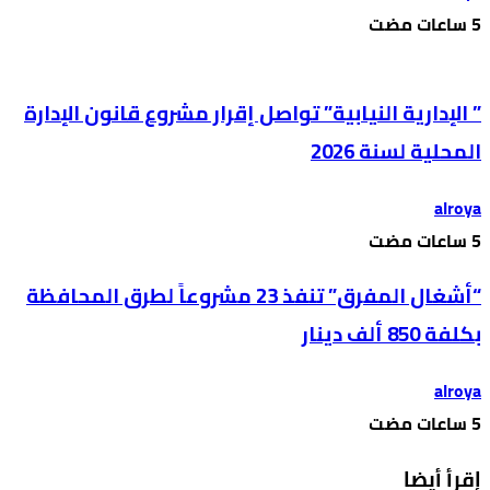
” الإدارية النيابية” تواصل إقرار مشروع قانون الإدارة
المحلية لسنة 2026
alroya
“أشغال المفرق” تنفذ 23 مشروعاً لطرق المحافظة
بكلفة 850 ألف دينار
alroya
إقرأ أيضا