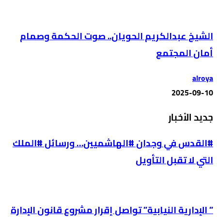
الشيخ عبدالكريم الحويان.. صوت الحكمة وصمام
أمان المجتمع
alroya
2025-09-10
جديد الأخبار
#القدس في وجدان #الهاشميين… ورسائل #الملك
التي لا تقبل التأويل
” الإدارية النيابية” تواصل إقرار مشروع قانون الإدارة