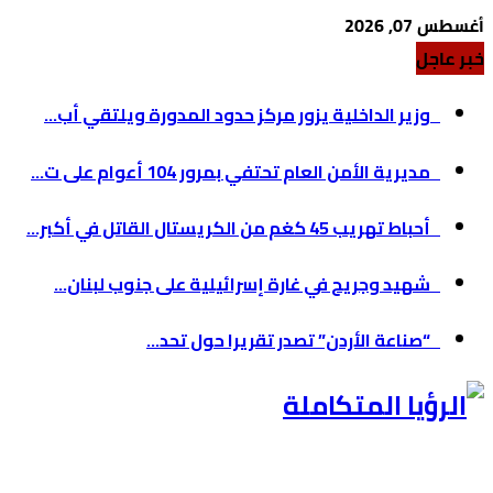
أغسطس 07, 2026
خبر عاجل
وزير الداخلية يزور مركز حدود المدورة ويلتقي أب...
مديرية الأمن العام تحتفي بمرور 104 أعوام على ت...
أحباط تهريب 45 كغم من الكريستال القاتل في أكبر...
شهيد وجريح في غارة إسرائيلية على جنوب لبنان...
“صناعة الأردن” تصدر تقريرا حول تحد...