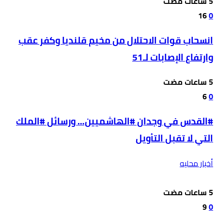
16
0
انسحاب قوات الاحتلال من مخيم قلنديا وكفر عقب
وارتفاع الإصابات لـ51
6
0
#القدس في وجدان #الهاشميين… ورسائل #الملك
التي لا تقبل التأويل
أخبار محليه
9
0