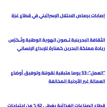
إصابات برصاص الاحتلال الإسرائيلي في قطاع غزة
الثقافة البحرينية تـصون الهوية الوطنية وتُـكرّس
ريادة مملكة البحرين كمنارة للإبداع الإنساني
“العمل”: 53 يوما متبقية لقوننة وتوفيق أوضاع
العمالة غير الأردنية المخالفة
قطاع الصناعات الغذائية يغطي 62 % من احتياجات