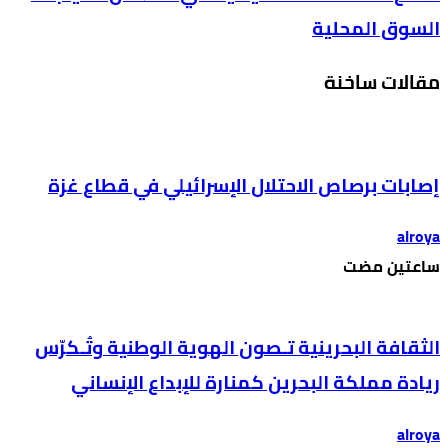
السوق المحلية
مقالات ساخنة
إصابات برصاص الاحتلال الإسرائيلي في قطاع غزة
alroya
‫‫‫‏‫ساعتين مضت‬
الثقافة البحرينية تـصون الهوية الوطنية وتُـكرّس
ريادة مملكة البحرين كمنارة للإبداع الإنساني
alroya