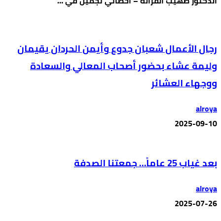
الدكتور صهيب القرالة – أخصائي تجميل في …
رجال الأعمال شعبان جدوع وأيمن الحردان يقيمان
وليمة عشاء بحضور أصحاب المعالي والسعادة
ووجهاء العشائر
alroya
2025-09-10
بعد غياب 25 عاماً… جمعتنا الصدفة
alroya
2025-07-26