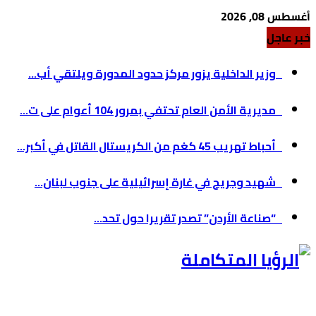
أغسطس 08, 2026
خبر عاجل
وزير الداخلية يزور مركز حدود المدورة ويلتقي أب...
مديرية الأمن العام تحتفي بمرور 104 أعوام على ت...
أحباط تهريب 45 كغم من الكريستال القاتل في أكبر...
شهيد وجريح في غارة إسرائيلية على جنوب لبنان...
“صناعة الأردن” تصدر تقريرا حول تحد...