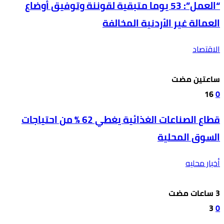
“العمل”: 53 يوما متبقية لقوننة وتوفيق أوضاع
العمالة غير الأردنية المخالفة
الاقتصاد
‫‫‫‏‫ساعتين مضت‬
16
0
قطاع الصناعات الغذائية يغطي 62 % من احتياجات
السوق المحلية
أخبار محليه
3
0