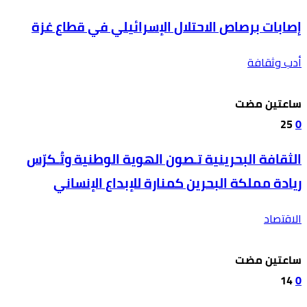
إصابات برصاص الاحتلال الإسرائيلي في قطاع غزة
أدب وثقافة
‫‫‫‏‫ساعتين مضت‬
25
0
الثقافة البحرينية تـصون الهوية الوطنية وتُـكرّس
ريادة مملكة البحرين كمنارة للإبداع الإنساني
الاقتصاد
‫‫‫‏‫ساعتين مضت‬
14
0