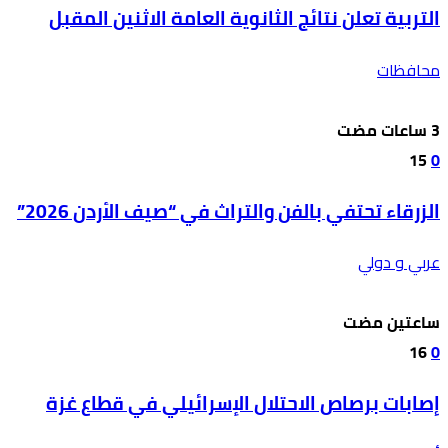
التربية تعلن نتائج الثانوية العامة الاثنين المقبل
محافظات
15
0
الزرقاء تحتفي بالفن والتراث في “صيف الأردن 2026”
عربي و دولي
‫‫‫‏‫ساعتين مضت‬
16
0
إصابات برصاص الاحتلال الإسرائيلي في قطاع غزة