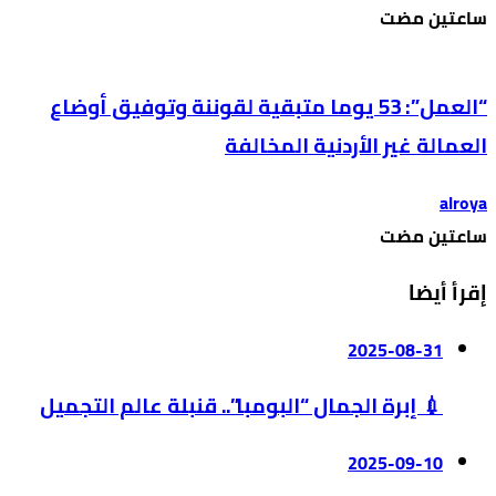
‫‫‫‏‫ساعتين مضت‬
“العمل”: 53 يوما متبقية لقوننة وتوفيق أوضاع
العمالة غير الأردنية المخالفة
alroya
‫‫‫‏‫ساعتين مضت‬
إقرأ أيضا
2025-08-31
💉 إبرة الجمال “البومبا”.. قنبلة عالم التجميل
2025-09-10