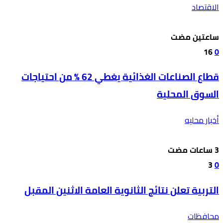
الاقتصاد
‫‫‫‏‫ساعتين مضت‬
16
0
قطاع الصناعات الغذائية يغطي 62 % من احتياجات
السوق المحلية
أخبار محليه
3
0
التربية تعلن نتائج الثانوية العامة الاثنين المقبل
محافظات