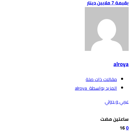
بقيمة 7 ملايين دينار
alroya
‫مقالات ذات صلة‬
‫‫المزيد بواسطة‬ ‬ alroya
عربي و دولي
‫‫‫‏‫ساعتين مضت‬
16
0