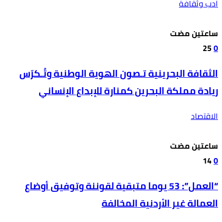
أدب وثقافة
‫‫‫‏‫ساعتين مضت‬
25
0
الثقافة البحرينية تـصون الهوية الوطنية وتُـكرّس
ريادة مملكة البحرين كمنارة للإبداع الإنساني
الاقتصاد
‫‫‫‏‫ساعتين مضت‬
14
0
“العمل”: 53 يوما متبقية لقوننة وتوفيق أوضاع
العمالة غير الأردنية المخالفة