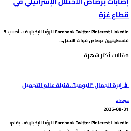
إصابات برصاص الاحتلال الإسرائيلي في
قطاع غزة
Facebook Twitter Pinterest LinkedIn الرؤيا الإخبارية :- أصيب 3
فلسطينيين برصاص قوات الاحتل…
مقالات أكثر شهرة
💉 إبرة الجمال “البومبا”.. قنبلة عالم التجميل
alroya
2025-08-31
Facebook Twitter Pinterest LinkedIn الرؤيا الإخبارية:- بقلم: