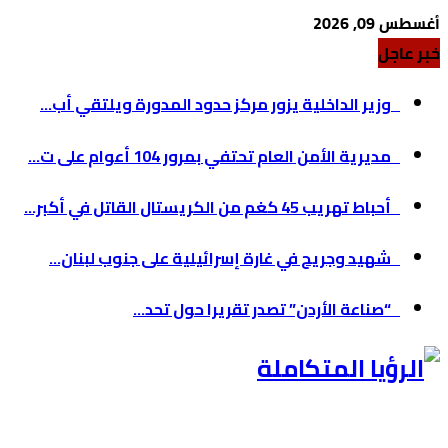
أغسطس 09, 2026
خبر عاجل
وزير الداخلية يزور مركز حدود المدورة ويلتقي أب...
مديرية الأمن العام تحتفي بمرور 104 أعوام على ت...
أحباط تهريب 45 كغم من الكريستال القاتل في أكبر...
شهيد وجريح في غارة إسرائيلية على جنوب لبنان...
“صناعة الأردن” تصدر تقريرا حول تحد...