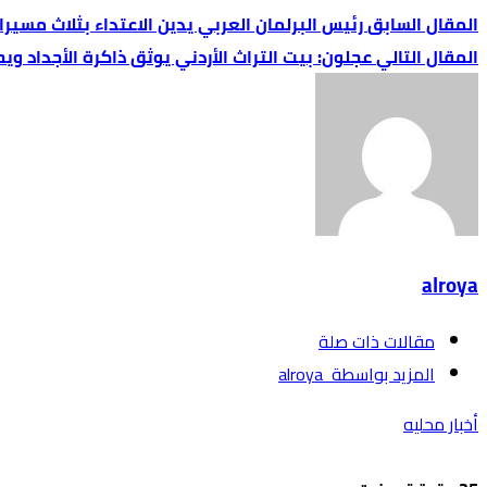
رئيس البرلمان العربي يدين الاعتداء بثلاث مسير
عجلون: بيت التراث الأردني يوثق ذاكرة الأجداد و
alroya
‫مقالات ذات صلة‬
‫‫المزيد بواسطة‬ ‬ alroya
أخبار محليه