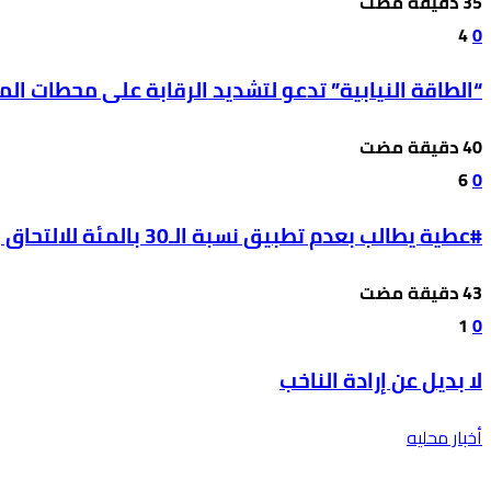
4
0
“الطاقة النيابية” تدعو لتشديد الرقابة على محطات ال
6
0
#عطية يطالب بعدم تطبيق نسبة الـ30 بالمئة للالتحاق بالحقل الصحي على طلبة مواليد 2009
1
0
لا بديل عن إرادة الناخب
أخبار محليه