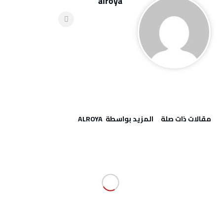
alroya
‫مقالات ذات صلة‬
‫‫المزيد بواسطة‬ ‬ ALROYA