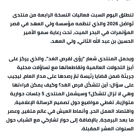
تنطلق اليوم السبت فعاليات النسخة الرابعة من منتدى
تَواصُل 2026 والذي تنظمه مؤسسة ولي العهد في قصر
المؤتمرات في البحر الميت، تحت رعاية سمو الأمير
الحسين بن عبد الله الثاني، ولي العهد.
ويحمل المنتدى شعار “رؤى لفرص الغد”، والذي يركز على
أبرز التحولات العالمية وتقاطعاتها مع تساؤلات محلية
جريئة ضمن قضايا رئيسة تمّ رصدها على مدار العام، ليجيب
على سؤال: أين تتشكّل فرص الغد؟ وكيف يمكن قراءتها
وهي لا تزال تتشكل؟ وسيشمل المنتدى 5 جلسات حوارية
متوازية، تغطي مواضيع حول تصميم الرسالة الإعلامية،
واقتصاد العمل الحر، وأنماط العيش في عالم متغير، وعصر
ما بعد البرمجة، بالإضافة إلى حوار تشاركي مع الشباب حول
السنوات العشر المقبلة.