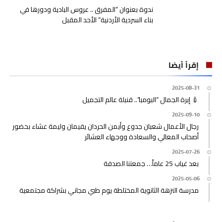
ندوة بعنوان “المفرق .. عروس البادية ودورها في
بناء السردية الأردنية” الأحد المقبل
إقرأ أيضا
2025-08-31
💉 إبرة الجمال “البومبا”.. قنبلة عالم التجميل
2025-09-10
رجال الأعمال شعبان جدوع وأيمن الحردان يقيمان وليمة عشاء بحضور
أصحاب المعالي والسعادة ووجهاء العشائر
2025-07-26
بعد غياب 25 عاماً… جمعتنا الصدفة
2025-05-06
مدرسة النزهة الثانوية المختلطة يوم طبي مجاني بشراكة مجتمعية