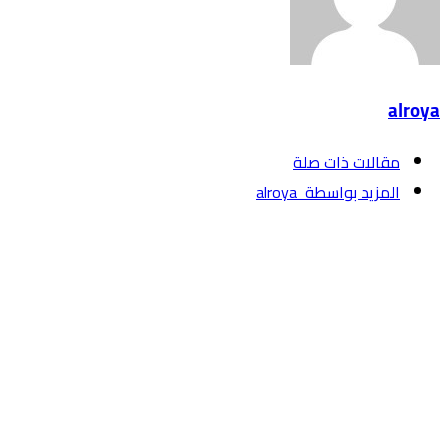
alroya
‫مقالات ذات صلة‬
‫‫المزيد بواسطة‬ ‬ alroya