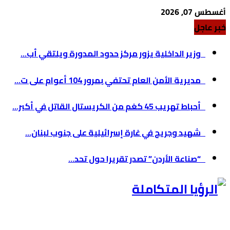
أغسطس 07, 2026
خبر عاجل
مديرية الأمن العام تحتفي بمرور 104 أعوام على ت...
أحباط تهريب 45 كغم من الكريستال القاتل في أكبر...
شهيد وجريح في غارة إسرائيلية على جنوب لبنان...
“صناعة الأردن” تصدر تقريرا حول تحد...