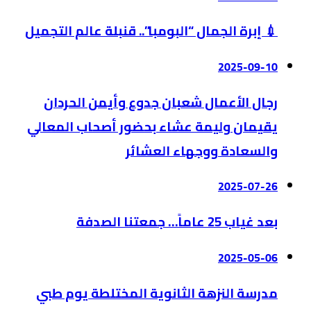
💉 إبرة الجمال “البومبا”.. قنبلة عالم التجميل
2025-09-10
رجال الأعمال شعبان جدوع وأيمن الحردان
يقيمان وليمة عشاء بحضور أصحاب المعالي
والسعادة ووجهاء العشائر
2025-07-26
بعد غياب 25 عاماً… جمعتنا الصدفة
2025-05-06
مدرسة النزهة الثانوية المختلطة يوم طبي