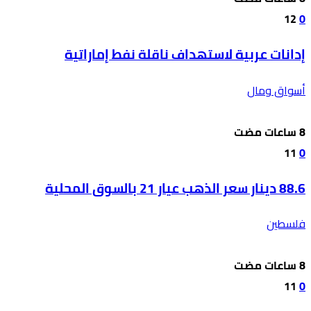
12
0
إدانات عربية لاستهداف ناقلة نفط إماراتية
أسواق ومال
11
0
88.6 دينار سعر الذهب عيار 21 بالسوق المحلية
فلسطين
11
0