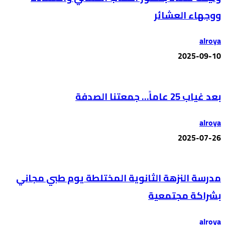
ووجهاء العشائر
alroya
2025-09-10
بعد غياب 25 عاماً… جمعتنا الصدفة
alroya
2025-07-26
مدرسة النزهة الثانوية المختلطة يوم طبي مجاني
بشراكة مجتمعية
alroya