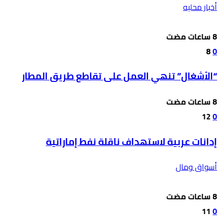
أخبار محليه
8
0
“الأشغال” تنهي العمل على تقاطع طريق المطار
12
0
إدانات عربية لاستهداف ناقلة نفط إماراتية
أسواق ومال
11
0