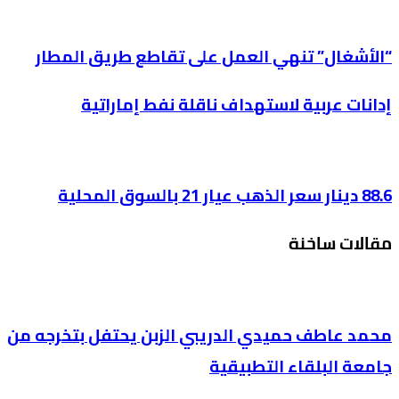
“الأشغال” تنهي العمل على تقاطع طريق المطار
إدانات عربية لاستهداف ناقلة نفط إماراتية
88.6 دينار سعر الذهب عيار 21 بالسوق المحلية
مقالات ساخنة
محمد عاطف حميدي الدريبي الزبن يحتفل بتخرجه من
جامعة البلقاء التطبيقية