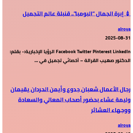
💉 إبرة الجمال “البومبا”.. قنبلة عالم التجميل
alroya
2025-08-31
Facebook Twitter Pinterest LinkedIn الرؤيا الإخبارية:- بقلم:
الدكتور صهيب القرالة – أخصائي تجميل في …
رجال الأعمال شعبان جدوع وأيمن الحردان يقيمان
وليمة عشاء بحضور أصحاب المعالي والسعادة
ووجهاء العشائر
alroya