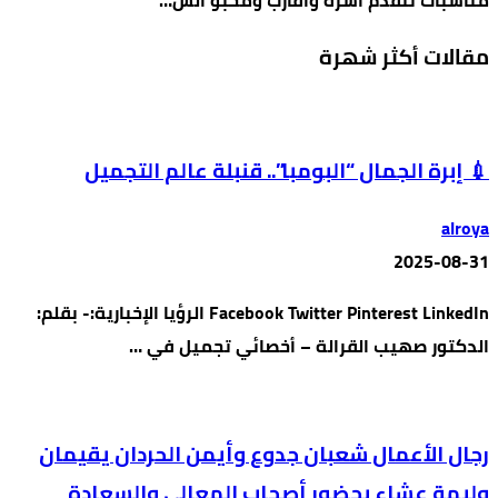
مقالات أكثر شهرة
💉 إبرة الجمال “البومبا”.. قنبلة عالم التجميل
alroya
2025-08-31
Facebook Twitter Pinterest LinkedIn الرؤيا الإخبارية:- بقلم:
الدكتور صهيب القرالة – أخصائي تجميل في …
رجال الأعمال شعبان جدوع وأيمن الحردان يقيمان
وليمة عشاء بحضور أصحاب المعالي والسعادة