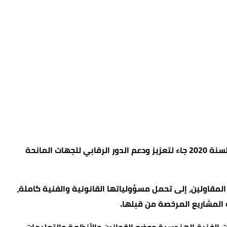
أكد الناطق الإعلامي باسم وزارة الأشغال العامة والإسكان عمر المحارمة، أن نظام الرقابة والتفتيش على مشاريع الإعمار رقم 52 لسنة 2020 جاء لتعزيز ودعم الدور الرقابي للجهات المانحة
المقاولين، إلى تحمل مسؤولياتها القانونية والفنية كاملة،
 المشاريع المرخصة من قبلها.