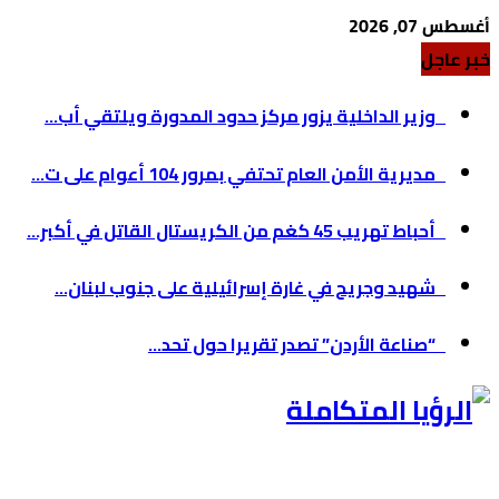
أغسطس 07, 2026
خبر عاجل
وزير الداخلية يزور مركز حدود المدورة ويلتقي أب...
مديرية الأمن العام تحتفي بمرور 104 أعوام على ت...
أحباط تهريب 45 كغم من الكريستال القاتل في أكبر...
شهيد وجريح في غارة إسرائيلية على جنوب لبنان...
“صناعة الأردن” تصدر تقريرا حول تحد...