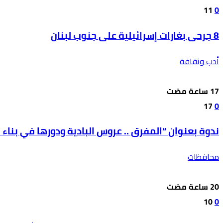
11
0
8 جرحى بغارات إسرائيلية على جنوب لبنان
أدب وثقافة
17
0
ندوة بعنوان “المفرق .. عروس البادية ودورها في بناء ال
محافظات
10
0