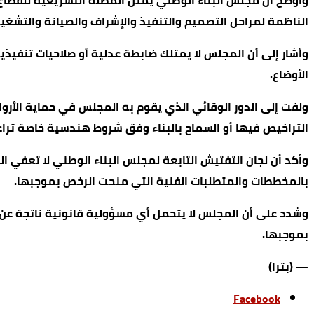
وأوضح أن مجلس البناء الوطني يمثل المظلة التشريعية للقطاع 
الناظمة لمراحل التصميم والتنفيذ والإشراف والصيانة والتشغي
وأشار إلى أن المجلس لا يمتلك ضابطة عدلية أو صلاحيات تنفيذ
الأوضاع.
ولفت إلى الدور الوقائي الذي يقوم به المجلس في حماية الأروا
التراخيص فيها أو السماح بالبناء وفق شروط هندسية خاصة ترا
وأكد أن لجان التفتيش التابعة لمجلس البناء الوطني لا تعفي ال
بالمخططات والمتطلبات الفنية التي منحت الرخص بموجبها.
وشدد على أن المجلس لا يتحمل أي مسؤولية قانونية ناتجة عن غي
بموجبها.
— (بترا)
Facebook