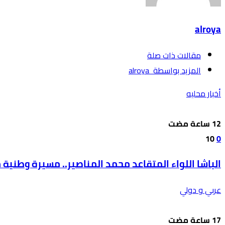
alroya
‫مقالات ذات صلة‬
‫‫المزيد بواسطة‬ ‬ alroya
أخبار محليه
10
0
الباشا اللواء المتقاعد محمد المناصير.. مسيرة وطنية
عربي و دولي