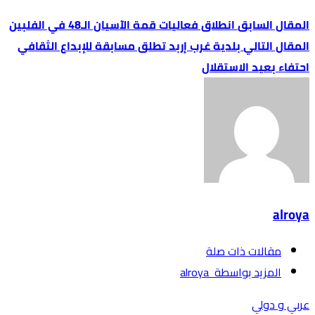
انطلاق فعاليات قمة الآسيان الـ48 في الفلبين
بلدية غرب إربد تطلق مسابقة للإبداع الثقافي
احتفاء بعيد الاستقلال
alroya
‫مقالات ذات صلة‬
‫‫المزيد بواسطة‬ ‬ alroya
عربي و دولي