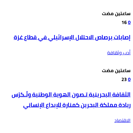
‫‫‫‏‫ساعتين مضت‬
16
0
إصابات برصاص الاحتلال الإسرائيلي في قطاع غزة
أدب وثقافة
‫‫‫‏‫ساعتين مضت‬
23
0
الثقافة البحرينية تـصون الهوية الوطنية وتُـكرّس
ريادة مملكة البحرين كمنارة للإبداع الإنساني
الاقتصاد