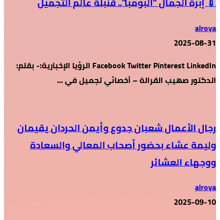
💉 إبرة الجمال “البومبا”.. قنبلة عالم التجميل
alroya
2025-08-31
Facebook Twitter Pinterest LinkedIn الرؤيا الإخبارية:- بقلم:
الدكتور صهيب القرالة – أخصائي تجميل في …
رجال الأعمال شعبان جدوع وأيمن الحردان يقيمان
وليمة عشاء بحضور أصحاب المعالي والسعادة
ووجهاء العشائر
alroya
2025-09-10