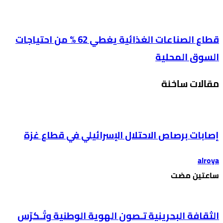
قطاع الصناعات الغذائية يغطي 62 % من احتياجات
السوق المحلية
مقالات ساخنة
إصابات برصاص الاحتلال الإسرائيلي في قطاع غزة
alroya
‫‫‫‏‫ساعتين مضت‬
الثقافة البحرينية تـصون الهوية الوطنية وتُـكرّس