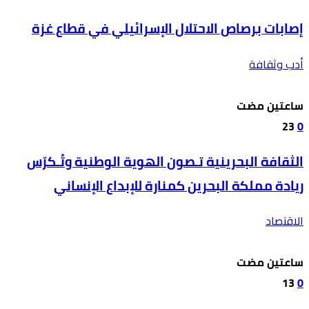
إصابات برصاص الاحتلال الإسرائيلي في قطاع غزة
أدب وثقافة
‫‫‫‏‫ساعتين مضت‬
23
0
الثقافة البحرينية تـصون الهوية الوطنية وتُـكرّس
ريادة مملكة البحرين كمنارة للإبداع الإنساني
الاقتصاد
‫‫‫‏‫ساعتين مضت‬
13
0