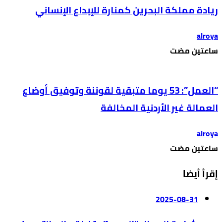
ريادة مملكة البحرين كمنارة للإبداع الإنساني
alroya
‫‫‫‏‫ساعتين مضت‬
“العمل”: 53 يوما متبقية لقوننة وتوفيق أوضاع
العمالة غير الأردنية المخالفة
alroya
‫‫‫‏‫ساعتين مضت‬
إقرأ أيضا
2025-08-31