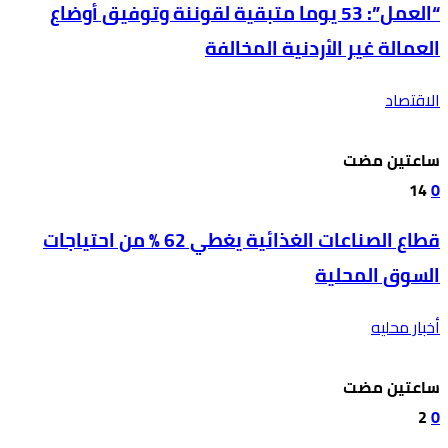
“العمل”: 53 يوما متبقية لقوننة وتوفيق أوضاع
العمالة غير الأردنية المخالفة
الاقتصاد
‫‫‫‏‫ساعتين مضت‬
14
0
قطاع الصناعات الغذائية يغطي 62 % من احتياجات
السوق المحلية
أخبار محليه
‫‫‫‏‫ساعتين مضت‬
2
0