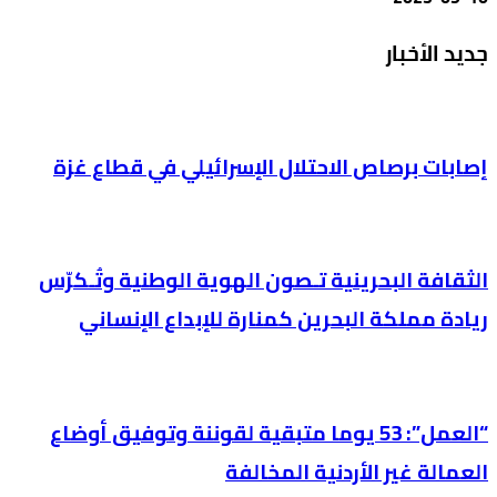
جديد الأخبار
إصابات برصاص الاحتلال الإسرائيلي في قطاع غزة
الثقافة البحرينية تـصون الهوية الوطنية وتُـكرّس
ريادة مملكة البحرين كمنارة للإبداع الإنساني
“العمل”: 53 يوما متبقية لقوننة وتوفيق أوضاع
العمالة غير الأردنية المخالفة