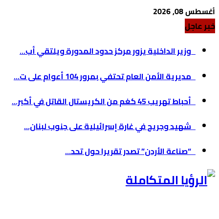
أغسطس 08, 2026
خبر عاجل
وزير الداخلية يزور مركز حدود المدورة ويلتقي أب...
مديرية الأمن العام تحتفي بمرور 104 أعوام على ت...
أحباط تهريب 45 كغم من الكريستال القاتل في أكبر...
شهيد وجريح في غارة إسرائيلية على جنوب لبنان...
“صناعة الأردن” تصدر تقريرا حول تحد...