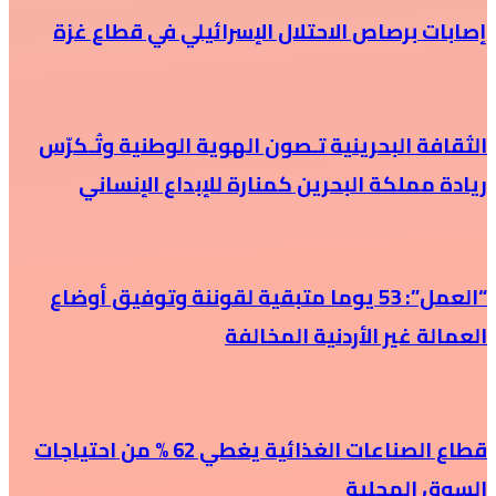
إصابات برصاص الاحتلال الإسرائيلي في قطاع غزة
الثقافة البحرينية تـصون الهوية الوطنية وتُـكرّس
ريادة مملكة البحرين كمنارة للإبداع الإنساني
“العمل”: 53 يوما متبقية لقوننة وتوفيق أوضاع
العمالة غير الأردنية المخالفة
قطاع الصناعات الغذائية يغطي 62 % من احتياجات
السوق المحلية