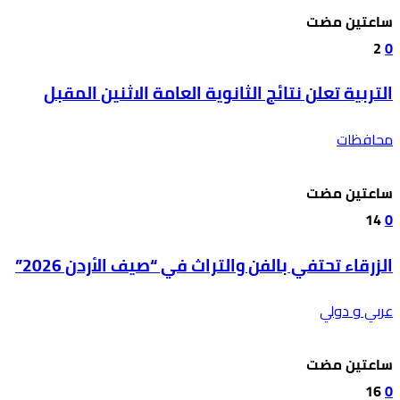
‫‫‫‏‫ساعتين مضت‬
2
0
التربية تعلن نتائج الثانوية العامة الاثنين المقبل
محافظات
‫‫‫‏‫ساعتين مضت‬
14
0
الزرقاء تحتفي بالفن والتراث في “صيف الأردن 2026”
عربي و دولي
‫‫‫‏‫ساعتين مضت‬
16
0