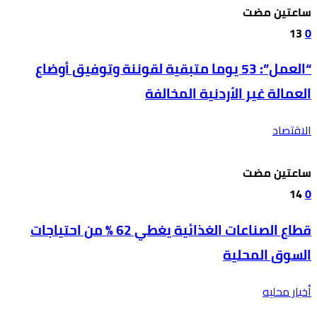
‫‫‫‏‫ساعتين مضت‬
13
0
“العمل”: 53 يوما متبقية لقوننة وتوفيق أوضاع
العمالة غير الأردنية المخالفة
الاقتصاد
‫‫‫‏‫ساعتين مضت‬
14
0
قطاع الصناعات الغذائية يغطي 62 % من احتياجات
السوق المحلية
أخبار محليه