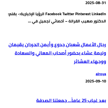
2025-08-31
Facebook Twitter Pinterest LinkedIn الرؤيا الإخبارية:- بقلم:
الدكتور صهيب القرالة – أخصائي تجميل في …
رجال الأعمال شعبان جدوع وأيمن الحردان يقيمان
وليمة عشاء بحضور أصحاب المعالي والسعادة
ووجهاء العشائر
alroya
2025-09-10
بعد غياب 25 عاماً… جمعتنا الصدفة