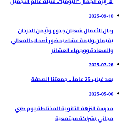
💉 إبرة الجمال “البومبا”.. قنبلة عالم التجميل
2025-09-10
رجال الأعمال شعبان جدوع وأيمن الحردان
يقيمان وليمة عشاء بحضور أصحاب المعالي
والسعادة ووجهاء العشائر
2025-07-26
بعد غياب 25 عاماً… جمعتنا الصدفة
2025-05-06
مدرسة النزهة الثانوية المختلطة يوم طبي
مجاني بشراكة مجتمعية