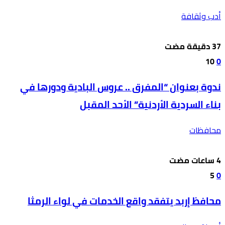
أدب وثقافة
10
0
ندوة بعنوان “المفرق .. عروس البادية ودورها في
بناء السردية الأردنية” الأحد المقبل
محافظات
5
0
محافظ إربد يتفقد واقع الخدمات في لواء الرمثا