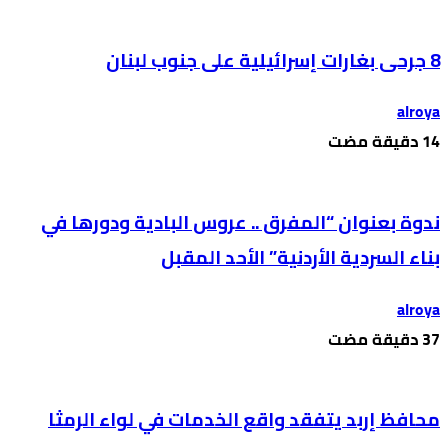
8 جرحى بغارات إسرائيلية على جنوب لبنان
alroya
ندوة بعنوان “المفرق .. عروس البادية ودورها في
بناء السردية الأردنية” الأحد المقبل
alroya
محافظ إربد يتفقد واقع الخدمات في لواء الرمثا