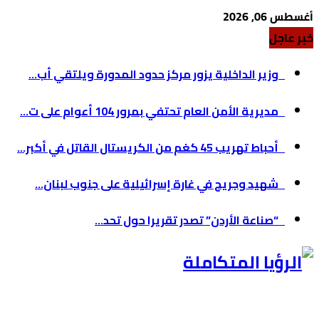
أغسطس 06, 2026
خبر عاجل
وزير الداخلية يزور مركز حدود المدورة ويلتقي أب...
مديرية الأمن العام تحتفي بمرور 104 أعوام على ت...
أحباط تهريب 45 كغم من الكريستال القاتل في أكبر...
شهيد وجريح في غارة إسرائيلية على جنوب لبنان...
“صناعة الأردن” تصدر تقريرا حول تحد...