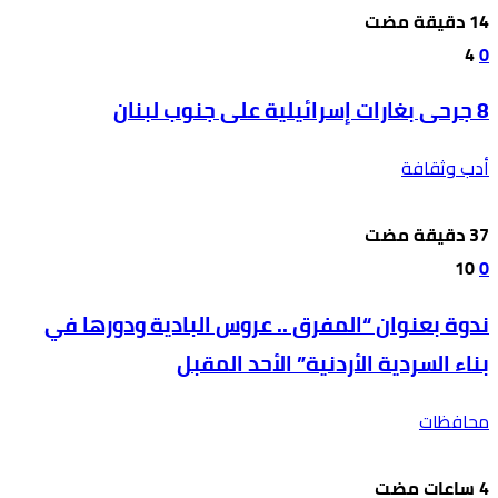
4
0
8 جرحى بغارات إسرائيلية على جنوب لبنان
أدب وثقافة
10
0
ندوة بعنوان “المفرق .. عروس البادية ودورها في
بناء السردية الأردنية” الأحد المقبل
محافظات