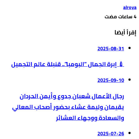
alroya
إقرأ أيضا
2025-08-31
💉 إبرة الجمال “البومبا”.. قنبلة عالم التجميل
2025-09-10
رجال الأعمال شعبان جدوع وأيمن الحردان
يقيمان وليمة عشاء بحضور أصحاب المعالي
والسعادة ووجهاء العشائر
2025-07-26