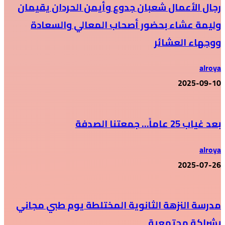
رجال الأعمال شعبان جدوع وأيمن الحردان يقيمان
وليمة عشاء بحضور أصحاب المعالي والسعادة
ووجهاء العشائر
alroya
2025-09-10
بعد غياب 25 عاماً… جمعتنا الصدفة
alroya
2025-07-26
مدرسة النزهة الثانوية المختلطة يوم طبي مجاني
بشراكة مجتمعية