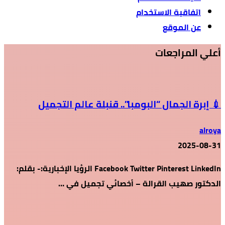
اتفاقية الاستخدام
عن الموقع
أعلي المراجعات
💉 إبرة الجمال “البومبا”.. قنبلة عالم التجميل
alroya
2025-08-31
Facebook Twitter Pinterest LinkedIn الرؤيا الإخبارية:- بقلم:
الدكتور صهيب القرالة – أخصائي تجميل في …