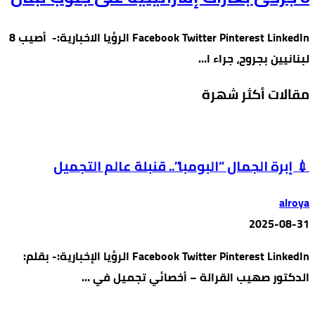
Facebook Twitter Pinterest LinkedIn الرؤيا الاخبارية:- أصيب 8
لبنانيين بجروح، جراء ا…
مقالات أكثر شهرة
💉 إبرة الجمال “البومبا”.. قنبلة عالم التجميل
alroya
2025-08-31
Facebook Twitter Pinterest LinkedIn الرؤيا الإخبارية:- بقلم:
الدكتور صهيب القرالة – أخصائي تجميل في …