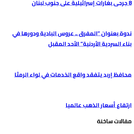
8 جرحى بغارات إسرائيلية على جنوب لبنان
ندوة بعنوان “المفرق .. عروس البادية ودورها في
بناء السردية الأردنية” الأحد المقبل
محافظ إربد يتفقد واقع الخدمات في لواء الرمثا
ارتفاع أسعار الذهب عالميا
مقالات ساخنة