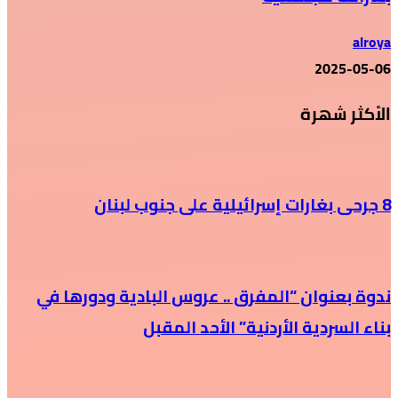
alroya
2025-05-06
الأكثر شهرة
8 جرحى بغارات إسرائيلية على جنوب لبنان
ندوة بعنوان “المفرق .. عروس البادية ودورها في
بناء السردية الأردنية” الأحد المقبل