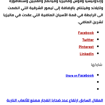
وإندونيسيا ولاوس وماليزيا وميانمار والفلبين وسنغافورة
وتايلاند وفيتنام، بالإضافة إلى تيمور الشرقية التي انضمت
الى الرابطة في قمة الآسيان الماضية التي عقدت في ماليزيا
تشرين الماضي.
Facebook
Twitter
Pinterest
LinkedIn
‫‫ شاركها‬
Facebook
Share on
ارتفاع عدد ضحايا انفجار مصنع للألعاب النارية