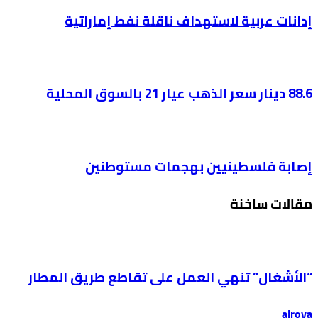
إدانات عربية لاستهداف ناقلة نفط إماراتية
88.6 دينار سعر الذهب عيار 21 بالسوق المحلية
إصابة فلسطينيين بهجمات مستوطنين
مقالات ساخنة
“الأشغال” تنهي العمل على تقاطع طريق المطار
alroya