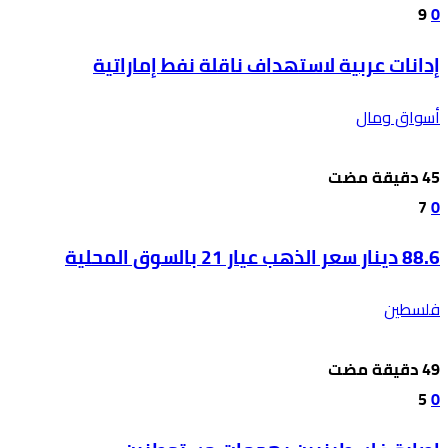
9
0
إدانات عربية لاستهداف ناقلة نفط إماراتية
أسواق ومال
7
0
88.6 دينار سعر الذهب عيار 21 بالسوق المحلية
فلسطين
5
0