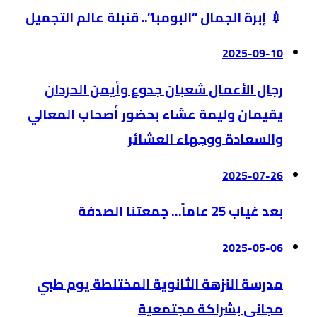
💉 إبرة الجمال “البومبا”.. قنبلة عالم التجميل
2025-09-10
رجال الأعمال شعبان جدوع وأيمن الحردان
يقيمان وليمة عشاء بحضور أصحاب المعالي
والسعادة ووجهاء العشائر
2025-07-26
بعد غياب 25 عاماً… جمعتنا الصدفة
2025-05-06
مدرسة النزهة الثانوية المختلطة يوم طبي
مجاني بشراكة مجتمعية