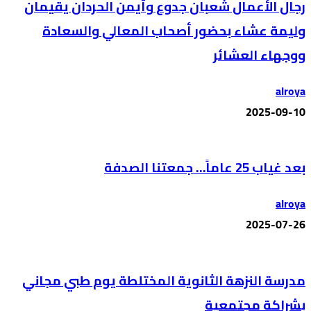
رجال الأعمال شعبان جدوع وأيمن الحردان يقيمان
وليمة عشاء بحضور أصحاب المعالي والسعادة
ووجهاء العشائر
alroya
2025-09-10
بعد غياب 25 عاماً… جمعتنا الصدفة
alroya
2025-07-26
مدرسة النزهة الثانوية المختلطة يوم طبي مجاني
بشراكة مجتمعية