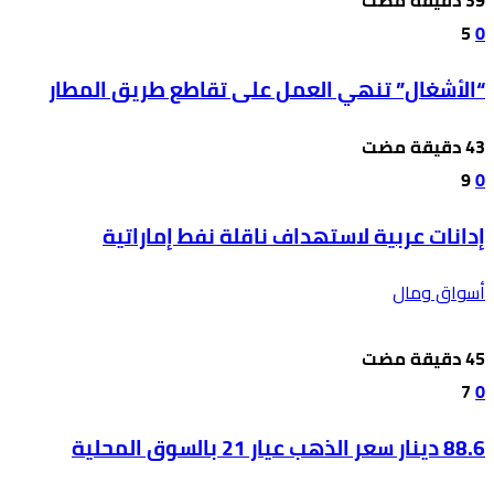
5
0
“الأشغال” تنهي العمل على تقاطع طريق المطار
9
0
إدانات عربية لاستهداف ناقلة نفط إماراتية
أسواق ومال
7
0
88.6 دينار سعر الذهب عيار 21 بالسوق المحلية