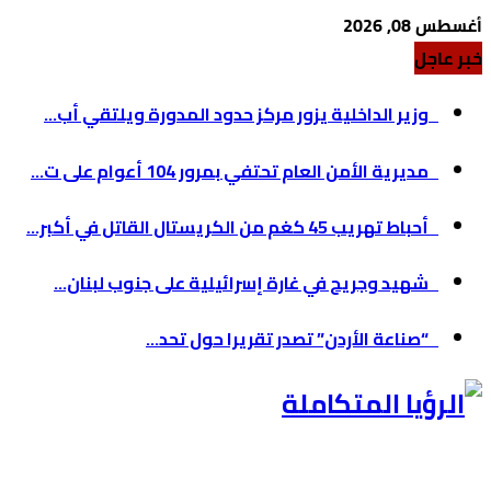
أغسطس 08, 2026
خبر عاجل
وزير الداخلية يزور مركز حدود المدورة ويلتقي أب...
مديرية الأمن العام تحتفي بمرور 104 أعوام على ت...
أحباط تهريب 45 كغم من الكريستال القاتل في أكبر...
شهيد وجريح في غارة إسرائيلية على جنوب لبنان...
“صناعة الأردن” تصدر تقريرا حول تحد...