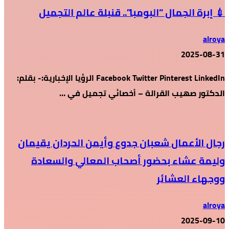
💉 إبرة الجمال “البومبا”.. قنبلة عالم التجميل
alroya
2025-08-31
Facebook Twitter Pinterest LinkedIn الرؤيا الإخبارية:- بقلم:
الدكتور صهيب القرالة – أخصائي تجميل في …
رجال الأعمال شعبان جدوع وأيمن الحردان يقيمان
وليمة عشاء بحضور أصحاب المعالي والسعادة
ووجهاء العشائر
alroya
2025-09-10