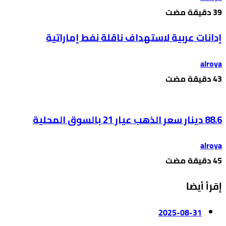
إدانات عربية لاستهداف ناقلة نفط إماراتية
alroya
88.6 دينار سعر الذهب عيار 21 بالسوق المحلية
alroya
إقرأ أيضا
2025-08-31