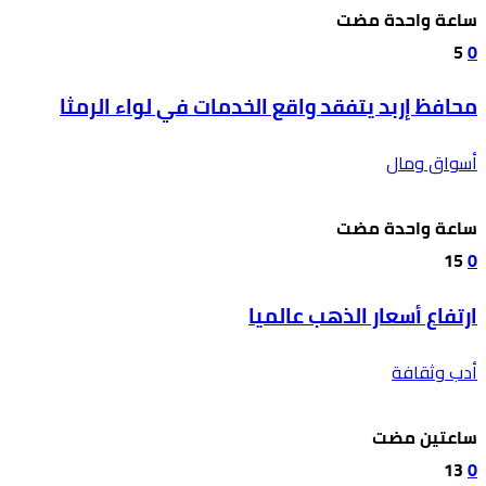
‫‫‫‏‫ساعة واحدة مضت‬
5
0
محافظ إربد يتفقد واقع الخدمات في لواء الرمثا
أسواق ومال
‫‫‫‏‫ساعة واحدة مضت‬
15
0
ارتفاع أسعار الذهب عالميا
أدب وثقافة
‫‫‫‏‫ساعتين مضت‬
13
0