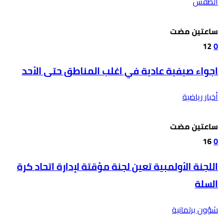
الطقس
‫‫‫‏‫ساعتين مضت‬
12
0
اجواء صيفية عادية في اغلب المناطق حتى الأحد
أخبار رياضية
‫‫‫‏‫ساعتين مضت‬
16
0
اللجنة الأولمبية تعين لجنة مؤقتة لإدارة اتحاد كرة
السلة
شؤون برلمانية