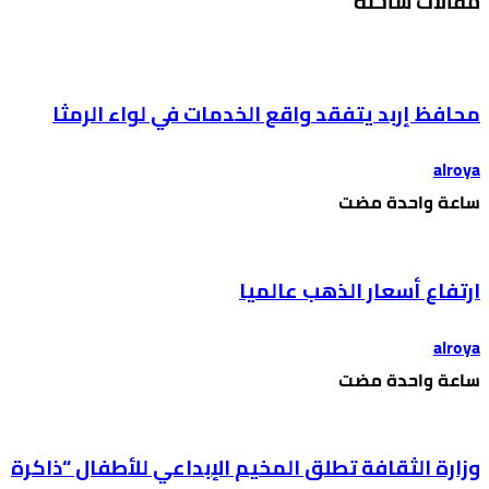
مقالات ساخنة
محافظ إربد يتفقد واقع الخدمات في لواء الرمثا
alroya
‫‫‫‏‫ساعة واحدة مضت‬
ارتفاع أسعار الذهب عالميا
alroya
‫‫‫‏‫ساعة واحدة مضت‬
وزارة الثقافة تطلق المخيم الإبداعي للأطفال “ذاكرة