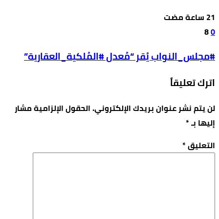
8
0
#مجلس_النواب يُقر “مُعدل #المُلكية_العقارية”
اترك تعليقاً
لن يتم نشر عنوان بريدك الإلكتروني.
الحقول الإلزامية مشار
إليها بـ
*
التعليق
*