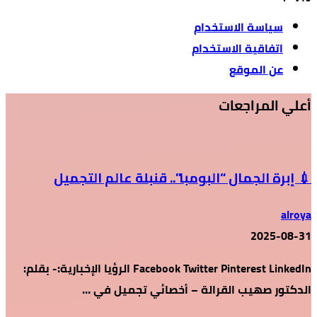
سياسة الاستخدام
اتفاقية الاستخدام
عن الموقع
أعلي المراجعات
💉 إبرة الجمال “البومبا”.. قنبلة عالم التجميل
alroya
2025-08-31
Facebook Twitter Pinterest LinkedIn الرؤيا الإخبارية:- بقلم:
الدكتور صهيب القرالة – أخصائي تجميل في …