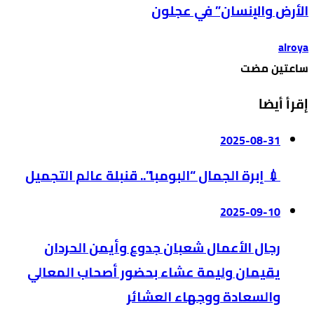
الأرض والإنسان” في عجلون
alroya
‫‫‫‏‫ساعتين مضت‬
إقرأ أيضا
2025-08-31
💉 إبرة الجمال “البومبا”.. قنبلة عالم التجميل
2025-09-10
رجال الأعمال شعبان جدوع وأيمن الحردان
يقيمان وليمة عشاء بحضور أصحاب المعالي
والسعادة ووجهاء العشائر