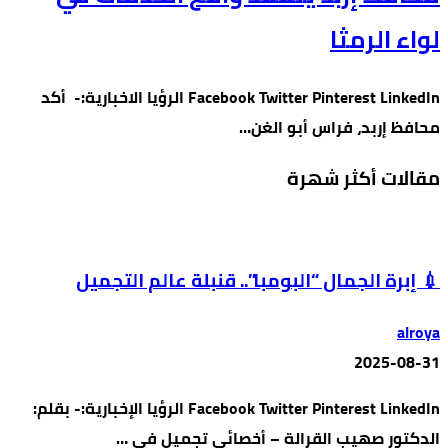
لواء الرمثا
Facebook Twitter Pinterest LinkedIn الرؤيا الاخبارية:- أكد
محافظ إربد، فراس أبو الغن…
مقالات أكثر شهرة
💉 إبرة الجمال “البومبا”.. قنبلة عالم التجميل
alroya
2025-08-31
Facebook Twitter Pinterest LinkedIn الرؤيا الإخبارية:- بقلم:
الدكتور صهيب القرالة – أخصائي تجميل في …