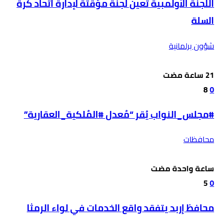
اللجنة الأولمبية تعين لجنة مؤقتة لإدارة اتحاد كرة
السلة
شؤون برلمانية
8
0
#مجلس_النواب يُقر “مُعدل #المُلكية_العقارية”
محافظات
‫‫‫‏‫ساعة واحدة مضت‬
5
0
محافظ إربد يتفقد واقع الخدمات في لواء الرمثا