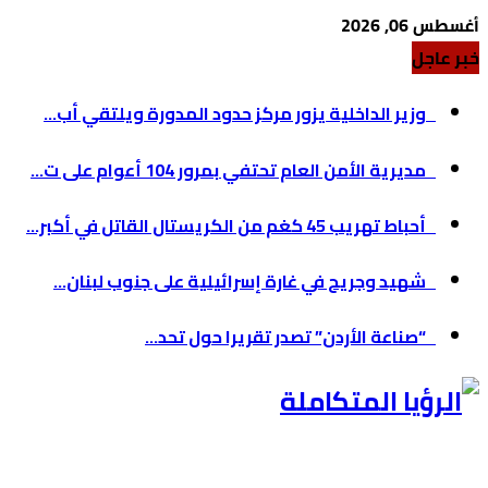
أغسطس 06, 2026
خبر عاجل
وزير الداخلية يزور مركز حدود المدورة ويلتقي أب...
مديرية الأمن العام تحتفي بمرور 104 أعوام على ت...
أحباط تهريب 45 كغم من الكريستال القاتل في أكبر...
شهيد وجريح في غارة إسرائيلية على جنوب لبنان...
“صناعة الأردن” تصدر تقريرا حول تحد...