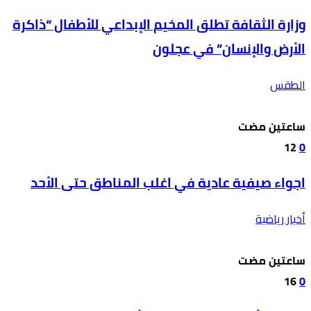
وزارة الثقافة تطلق المخيم الإبداعي للأطفال “ذاكرة
الأرض والإنسان” في عجلون
الطقس
‫‫‫‏‫ساعتين مضت‬
12
0
اجواء صيفية عادية في اغلب المناطق حتى الأحد
أخبار رياضية
‫‫‫‏‫ساعتين مضت‬
16
0