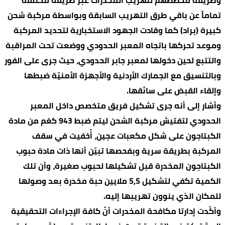
وطريقة مخططهم لتهريب المخدرات عبر طريقة مختلفة
تماماً عن باقي طرق التهريب السابقة وبواسطة مركبة شحن
كبيرة (براد) كما وقادت الجهود الاستخبارية لتحديد المركبة
وموعد تحركها باتجاه المعبر الحدودي ووضعت تحت المراقبة
والتتبع لحين دخولها لمعبر جابر الحدودي، حيث جرى على الفور
وبالتنسيق مع الجمارك الأردنية والأجهزة الأمنيّة ضبطها
وإلقاء القبض على سائقها.
وأشار إلى أنه جرى تشكيل فريق متخصص داخل المعبر
الحدودي لتفتيش مركبة الشحن ليتم ضبط 943 كغم من مادة
الكبتاجون على شكل مكعبات عجين، أُخفيت في سقف
المركبة بطريقة سرية وبفحصها تبيّن أنها ذات مادة حبوب
الكبتاجون المخدرة قبل تشكيلها لحبوب صغيرة، وأن تلك
الكمية تكفي لتشكيل 5,5 ملايين حبة مخدرة بعد وصولها
للمكان الذي ينوون تهريبها إليه.
وأكّدت إدارتا مكافحة المخدرات أنّ كافة الإجراءات التحقيقية