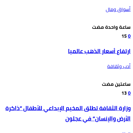
أسواق ومال
‫‫‫‏‫ساعة واحدة مضت‬
15
0
ارتفاع أسعار الذهب عالميا
أدب وثقافة
‫‫‫‏‫ساعتين مضت‬
13
0
وزارة الثقافة تطلق المخيم الإبداعي للأطفال “ذاكرة
الأرض والإنسان” في عجلون