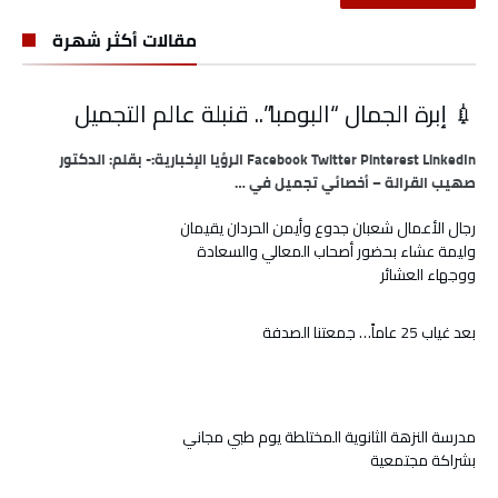
مقالات أكثر شهرة
💉 إبرة الجمال “البومبا”.. قنبلة عالم التجميل
Facebook Twitter Pinterest LinkedIn الرؤيا الإخبارية:- بقلم: الدكتور
صهيب القرالة – أخصائي تجميل في …
رجال الأعمال شعبان جدوع وأيمن الحردان يقيمان
وليمة عشاء بحضور أصحاب المعالي والسعادة
ووجهاء العشائر
بعد غياب 25 عاماً… جمعتنا الصدفة
مدرسة النزهة الثانوية المختلطة يوم طبي مجاني
بشراكة مجتمعية