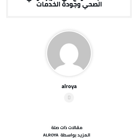
الصحي وجودة الخدمات
alroya
‫مقالات ذات صلة‬
‫‫المزيد بواسطة‬ ‬ ALROYA