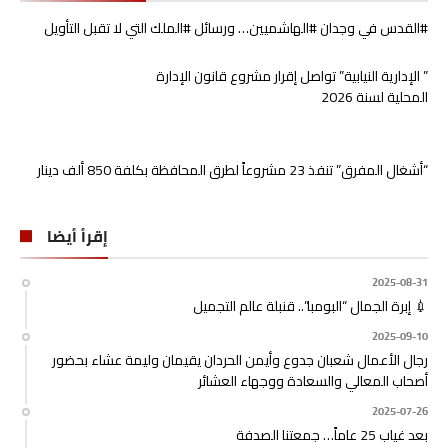
#القدس في وجدان #الهاشميين… ورسائل #الملك التي لا تقبل التأويل
” الإدارية النيابية” تواصل إقرار مشروع قانون الإدارة
المحلية لسنة 2026
“أشغال المفرق” تنفذ 23 مشروعاً لطرق المحافظة بكلفة 850 ألف دينار
إقرأ أيضا
2025-08-31
💉 إبرة الجمال “البومبا”.. قنبلة عالم التجميل
2025-09-10
رجال الأعمال شعبان جدوع وأيمن الحردان يقيمان وليمة عشاء بحضور
أصحاب المعالي والسعادة ووجهاء العشائر
2025-07-26
بعد غياب 25 عاماً… جمعتنا الصدفة