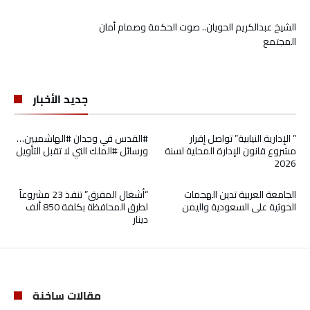
الشيخ عبدالكريم الحويان.. صوت الحكمة وصمام أمان
المجتمع
جديد الأخبار
” الإدارية النيابية” تواصل إقرار
#القدس في وجدان #الهاشميين…
مشروع قانون الإدارة المحلية لسنة
ورسائل #الملك التي لا تقبل التأويل
2026
الجامعة العربية تدين الهجمات
“أشغال المفرق” تنفذ 23 مشروعاً
الحوثية على السعودية واليمن
لطرق المحافظة بكلفة 850 ألف
دينار
مقالات ساخنة