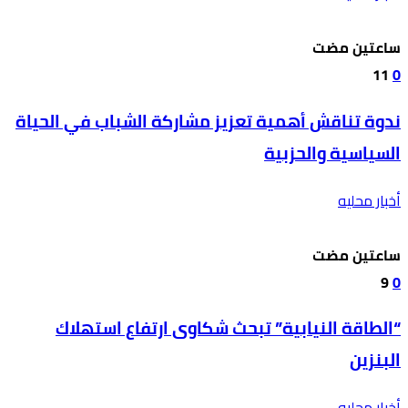
‫‫‫‏‫ساعتين مضت‬
11
0
ندوة تناقش أهمية تعزيز مشاركة الشباب في الحياة
السياسية والحزبية
أخبار محليه
‫‫‫‏‫ساعتين مضت‬
9
0
“الطاقة النيابية” تبحث شكاوى ارتفاع استهلاك
البنزين
أخبار محليه