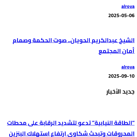
alroya
2025-05-06
الشيخ عبدالكريم الحويان.. صوت الحكمة وصمام
أمان المجتمع
alroya
2025-09-10
جديد الأخبار
“الطاقة النيابية” تدعو لتشديد الرقابة على محطات
المحروقات وتبحث شكاوى ارتفاع استهلاك البنزين