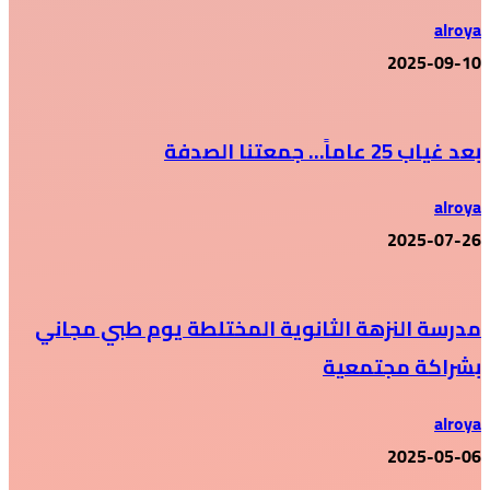
alroya
2025-09-10
بعد غياب 25 عاماً… جمعتنا الصدفة
alroya
2025-07-26
مدرسة النزهة الثانوية المختلطة يوم طبي مجاني
بشراكة مجتمعية
alroya
2025-05-06