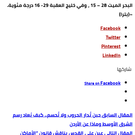
البحر الميت 28 – 15 ، وفي خليج العقبة 29- 16 درجة مئوية.
–(بترا)
Facebook
Twitter
Pinterest
LinkedIn
‫‫ شاركها‬
Facebook
Share on
حين تُدار الحروب ولا تُحسم.. كيف يُعاد رسم
الشرق الأوسط وماذا عن الأردن
عين على القدس يناقش قانون “الأماكن