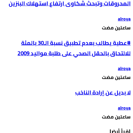
المحروقات وتبحث شكاوى ارتفاع استهلاك البنزين
alroya
‫‫‫‏‫ساعتين مضت‬
#عطية يطالب بعدم تطبيق نسبة الـ30 بالمئة
للالتحاق بالحقل الصحي على طلبة مواليد 2009
alroya
‫‫‫‏‫ساعتين مضت‬
لا بديل عن إرادة الناخب
alroya
‫‫‫‏‫ساعتين مضت‬
إقرأ أيضا