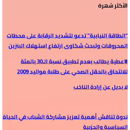
الأكثر شهرة
“الطاقة النيابية” تدعو لتشديد الرقابة على محطات
المحروقات وتبحث شكاوى ارتفاع استهلاك البنزين
#عطية يطالب بعدم تطبيق نسبة الـ30 بالمئة
للالتحاق بالحقل الصحي على طلبة مواليد 2009
لا بديل عن إرادة الناخب
ندوة تناقش أهمية تعزيز مشاركة الشباب في الحياة
السياسية والحزبية