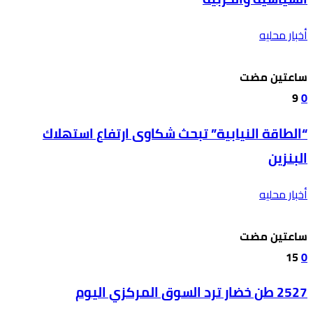
أخبار محليه
‫‫‫‏‫ساعتين مضت‬
9
0
“الطاقة النيابية” تبحث شكاوى ارتفاع استهلاك
البنزين
أخبار محليه
‫‫‫‏‫ساعتين مضت‬
15
0
2527 طن خضار ترد السوق المركزي اليوم