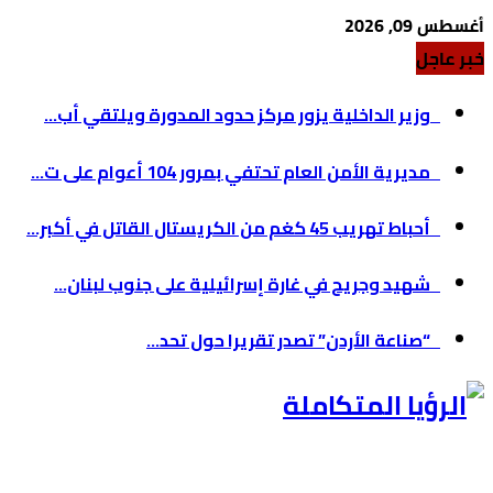
أغسطس 09, 2026
خبر عاجل
وزير الداخلية يزور مركز حدود المدورة ويلتقي أب...
مديرية الأمن العام تحتفي بمرور 104 أعوام على ت...
أحباط تهريب 45 كغم من الكريستال القاتل في أكبر...
شهيد وجريح في غارة إسرائيلية على جنوب لبنان...
“صناعة الأردن” تصدر تقريرا حول تحد...