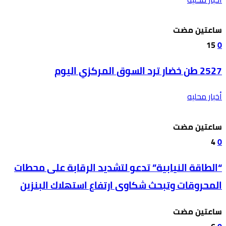
‫‫‫‏‫ساعتين مضت‬
15
0
2527 طن خضار ترد السوق المركزي اليوم
أخبار محليه
‫‫‫‏‫ساعتين مضت‬
4
0
“الطاقة النيابية” تدعو لتشديد الرقابة على محطات
المحروقات وتبحث شكاوى ارتفاع استهلاك البنزين
‫‫‫‏‫ساعتين مضت‬