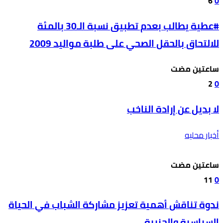
6
0
#عطية يطالب بعدم تطبيق نسبة الـ30 بالمئة
للالتحاق بالحقل الصحي على طلبة مواليد 2009
‫‫‫‏‫ساعتين مضت‬
2
0
لا بديل عن إرادة الناخب
أخبار محليه
‫‫‫‏‫ساعتين مضت‬
11
0
ندوة تناقش أهمية تعزيز مشاركة الشباب في الحياة
السياسية والحزبية