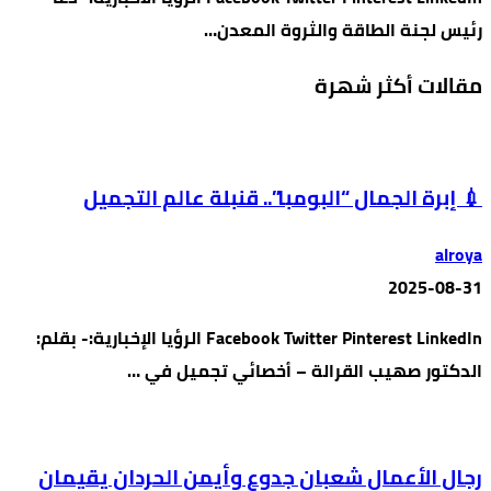
رئيس لجنة الطاقة والثروة المعدن…
مقالات أكثر شهرة
💉 إبرة الجمال “البومبا”.. قنبلة عالم التجميل
alroya
2025-08-31
Facebook Twitter Pinterest LinkedIn الرؤيا الإخبارية:- بقلم:
الدكتور صهيب القرالة – أخصائي تجميل في …
رجال الأعمال شعبان جدوع وأيمن الحردان يقيمان