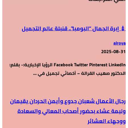
💉 إبرة الجمال “البومبا”.. قنبلة عالم التجميل
alroya
2025-08-31
Facebook Twitter Pinterest LinkedIn الرؤيا الإخبارية:- بقلم:
الدكتور صهيب القرالة – أخصائي تجميل في …
رجال الأعمال شعبان جدوع وأيمن الحردان يقيمان
وليمة عشاء بحضور أصحاب المعالي والسعادة
ووجهاء العشائر