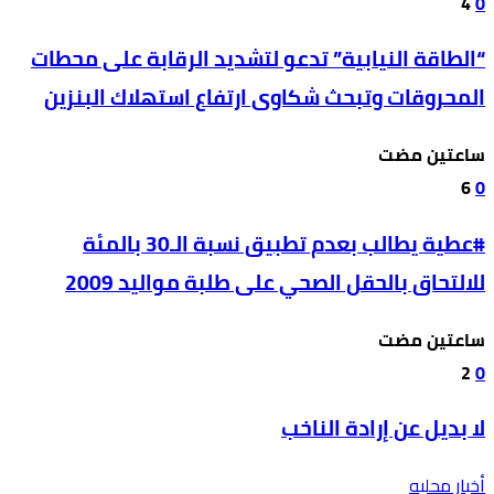
4
0
“الطاقة النيابية” تدعو لتشديد الرقابة على محطات
المحروقات وتبحث شكاوى ارتفاع استهلاك البنزين
‫‫‫‏‫ساعتين مضت‬
6
0
#عطية يطالب بعدم تطبيق نسبة الـ30 بالمئة
للالتحاق بالحقل الصحي على طلبة مواليد 2009
‫‫‫‏‫ساعتين مضت‬
2
0
لا بديل عن إرادة الناخب
أخبار محليه