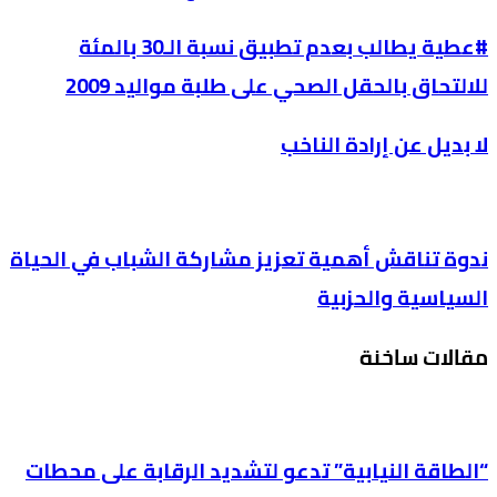
#عطية يطالب بعدم تطبيق نسبة الـ30 بالمئة
للالتحاق بالحقل الصحي على طلبة مواليد 2009
لا بديل عن إرادة الناخب
ندوة تناقش أهمية تعزيز مشاركة الشباب في الحياة
السياسية والحزبية
مقالات ساخنة
“الطاقة النيابية” تدعو لتشديد الرقابة على محطات