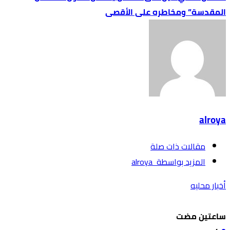
المقدسة” ومخاطره على الأقصى
alroya
‫مقالات ذات صلة‬
‫‫المزيد بواسطة‬ ‬ alroya
أخبار محليه
‫‫‫‏‫ساعتين مضت‬