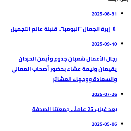
2025-08-31
💉 إبرة الجمال “البومبا”.. قنبلة عالم التجميل
2025-09-10
رجال الأعمال شعبان جدوع وأيمن الحردان
يقيمان وليمة عشاء بحضور أصحاب المعالي
والسعادة ووجهاء العشائر
2025-07-26
بعد غياب 25 عاماً… جمعتنا الصدفة
2025-05-06