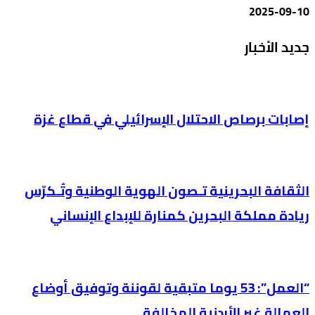
2025-09-10
جديد الأخبار
إصابات برصاص الاحتلال الإسرائيلي في قطاع غزة
الثقافة البحرينية تـصون الهوية الوطنية وتُـكرّس
ريادة مملكة البحرين كمنارة للإبداع الإنساني
“العمل”: 53 يوما متبقية لقوننة وتوفيق أوضاع
العمالة غير الأردنية المخالفة