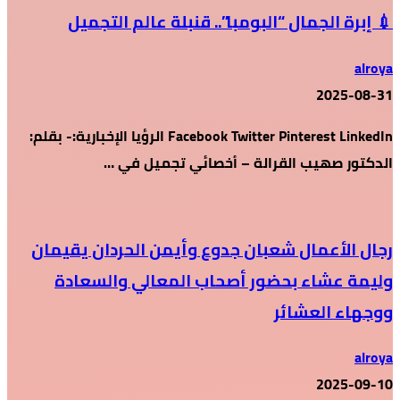
💉 إبرة الجمال “البومبا”.. قنبلة عالم التجميل
alroya
2025-08-31
Facebook Twitter Pinterest LinkedIn الرؤيا الإخبارية:- بقلم:
الدكتور صهيب القرالة – أخصائي تجميل في …
رجال الأعمال شعبان جدوع وأيمن الحردان يقيمان
وليمة عشاء بحضور أصحاب المعالي والسعادة
ووجهاء العشائر
alroya
2025-09-10