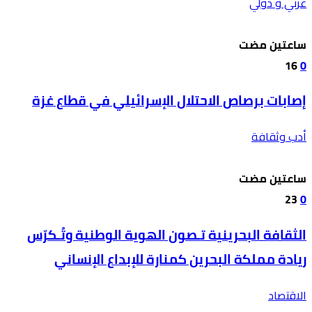
عربي و دولي
‫‫‫‏‫ساعتين مضت‬
16
0
إصابات برصاص الاحتلال الإسرائيلي في قطاع غزة
أدب وثقافة
‫‫‫‏‫ساعتين مضت‬
23
0
الثقافة البحرينية تـصون الهوية الوطنية وتُـكرّس
ريادة مملكة البحرين كمنارة للإبداع الإنساني
الاقتصاد