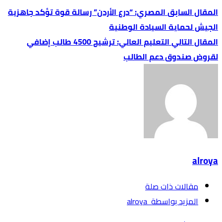
المصري: “درع الأردن” رسالة قوة تؤكد جاهزية
الجيش لحماية السيادة الوطنية
التعليم العالي: ترشيح 4500 طالب إضافي
لقروض صندوق دعم الطالب
alroya
‫مقالات ذات صلة‬
‫‫المزيد بواسطة‬ ‬ alroya