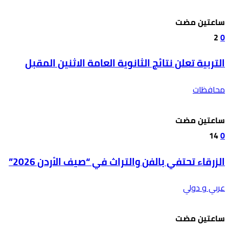
‫‫‫‏‫ساعتين مضت‬
2
0
التربية تعلن نتائج الثانوية العامة الاثنين المقبل
محافظات
‫‫‫‏‫ساعتين مضت‬
14
0
الزرقاء تحتفي بالفن والتراث في “صيف الأردن 2026”
عربي و دولي
‫‫‫‏‫ساعتين مضت‬