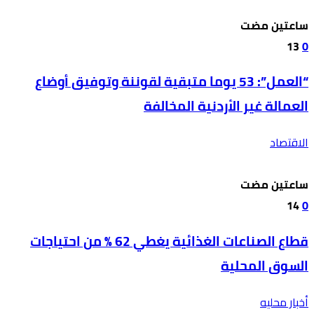
‫‫‫‏‫ساعتين مضت‬
13
0
“العمل”: 53 يوما متبقية لقوننة وتوفيق أوضاع
العمالة غير الأردنية المخالفة
الاقتصاد
‫‫‫‏‫ساعتين مضت‬
14
0
قطاع الصناعات الغذائية يغطي 62 % من احتياجات
السوق المحلية
أخبار محليه