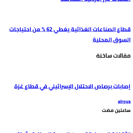
قطاع الصناعات الغذائية يغطي 62 % من احتياجات
السوق المحلية
مقالات ساخنة
إصابات برصاص الاحتلال الإسرائيلي في قطاع غزة
alroya
‫‫‫‏‫ساعتين مضت‬