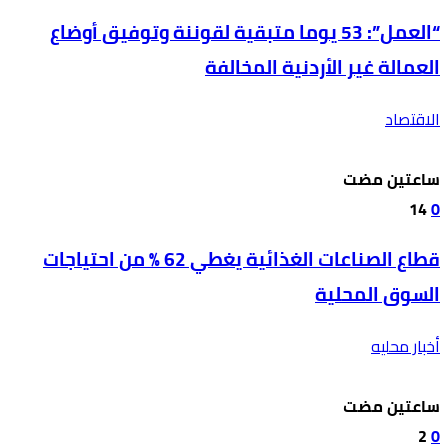
“العمل”: 53 يوما متبقية لقوننة وتوفيق أوضاع
العمالة غير الأردنية المخالفة
الاقتصاد
‫‫‫‏‫ساعتين مضت‬
14
0
قطاع الصناعات الغذائية يغطي 62 % من احتياجات
السوق المحلية
أخبار محليه
‫‫‫‏‫ساعتين مضت‬
2
0