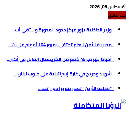
أغسطس 08, 2026
خبر عاجل
وزير الداخلية يزور مركز حدود المدورة ويلتقي أب...
مديرية الأمن العام تحتفي بمرور 104 أعوام على ت...
أحباط تهريب 45 كغم من الكريستال القاتل في أكبر...
شهيد وجريح في غارة إسرائيلية على جنوب لبنان...
“صناعة الأردن” تصدر تقريرا حول تحد...