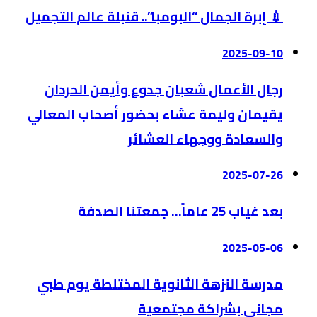
💉 إبرة الجمال “البومبا”.. قنبلة عالم التجميل
2025-09-10
رجال الأعمال شعبان جدوع وأيمن الحردان
يقيمان وليمة عشاء بحضور أصحاب المعالي
والسعادة ووجهاء العشائر
2025-07-26
بعد غياب 25 عاماً… جمعتنا الصدفة
2025-05-06
مدرسة النزهة الثانوية المختلطة يوم طبي
مجاني بشراكة مجتمعية