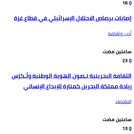
16
0
إصابات برصاص الاحتلال الإسرائيلي في قطاع غزة
أدب وثقافة
‫‫‫‏‫ساعتين مضت‬
23
0
الثقافة البحرينية تـصون الهوية الوطنية وتُـكرّس
ريادة مملكة البحرين كمنارة للإبداع الإنساني
الاقتصاد
‫‫‫‏‫ساعتين مضت‬
13
0