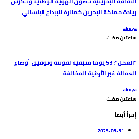
الثقافة البحرينية تـصون الهوية الوطنية وتُـكرّس
ريادة مملكة البحرين كمنارة للإبداع الإنساني
alroya
‫‫‫‏‫ساعتين مضت‬
“العمل”: 53 يوما متبقية لقوننة وتوفيق أوضاع
العمالة غير الأردنية المخالفة
alroya
‫‫‫‏‫ساعتين مضت‬
إقرأ أيضا
2025-08-31