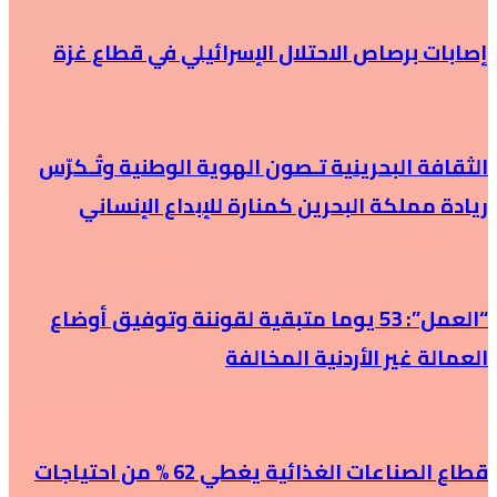
إصابات برصاص الاحتلال الإسرائيلي في قطاع غزة
الثقافة البحرينية تـصون الهوية الوطنية وتُـكرّس
ريادة مملكة البحرين كمنارة للإبداع الإنساني
“العمل”: 53 يوما متبقية لقوننة وتوفيق أوضاع
العمالة غير الأردنية المخالفة
قطاع الصناعات الغذائية يغطي 62 % من احتياجات