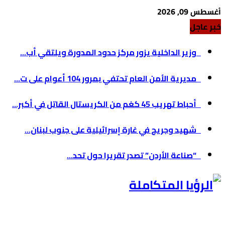
أغسطس 09, 2026
خبر عاجل
وزير الداخلية يزور مركز حدود المدورة ويلتقي أب...
مديرية الأمن العام تحتفي بمرور 104 أعوام على ت...
أحباط تهريب 45 كغم من الكريستال القاتل في أكبر...
شهيد وجريح في غارة إسرائيلية على جنوب لبنان...
“صناعة الأردن” تصدر تقريرا حول تحد...