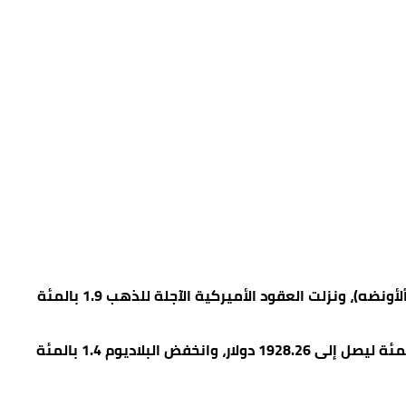
وبحسب وكالة “بلومبيرغ” للأخبار الاقتصادية، انخفض الذهب في المعاملات الفورية 1.3 بالمئة ليصل إلى 4694.48 دولار ‌للأوقية (ألأونضه)، ونزلت العقود الأميركية الآجلة للذهب 1.9 بالمئة
وبالنسبة للمعادن النفيسة الأخرى، تراجعت ⁠الفضة في ​المعاملات الفورية 2.9 بالمئة لتصل إلى 72.95 دولار، وهبط البلاتين 1.8 بالمئة ليصل إلى 1928.26 دولار، وانخفض البلاديوم 1.4 بالمئة