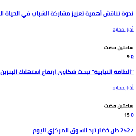
ندوة تناقش أهمية تعزيز مشاركة الشباب في الحياة ال
أخبار محليه
‫‫‫‏‫ساعتين مضت‬
9
0
“الطاقة النيابية” تبحث شكاوى ارتفاع استهلاك البنزين
أخبار محليه
‫‫‫‏‫ساعتين مضت‬
15
0
2527 طن خضار ترد السوق المركزي اليوم