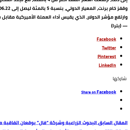
وقفز خام برنت، المعيار الدولي، بنسبة 5 بالمئة ليصل إلى 106.22 دولار للبرميل، وارتفع خام غرب تكساس الوسيط الأميركي بنسبة 4.2 بالمئة ليصل إلى 104.36 دولار للبرميل.
وارتفع مؤشر الدولار، الذي يقيس أداء العملة الأميركية مقابل سلة من العملات، إلى مستوى 99.925، ووصل 
— (بترا)
Facebook
Twitter
Pinterest
LinkedIn
‫‫ شاركها‬
Facebook
Share on
البحوث الزراعية وشركة “فال” يوقعان اتفاقية