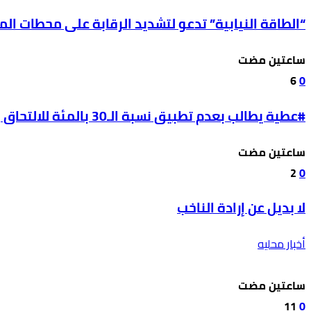
“الطاقة النيابية” تدعو لتشديد الرقابة على محطات ال
‫‫‫‏‫ساعتين مضت‬
6
0
#عطية يطالب بعدم تطبيق نسبة الـ30 بالمئة للالتحاق بالحقل الصحي على طلبة مواليد 2009
‫‫‫‏‫ساعتين مضت‬
2
0
لا بديل عن إرادة الناخب
أخبار محليه
‫‫‫‏‫ساعتين مضت‬
11
0