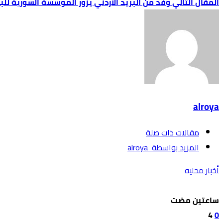
وفد من البريد الأردني يزور المؤسسة السورية للب
alroya
‫مقالات ذات صلة‬
‫‫المزيد بواسطة‬ ‬ alroya
أخبار محليه
‫‫‫‏‫ساعتين مضت‬
4
0