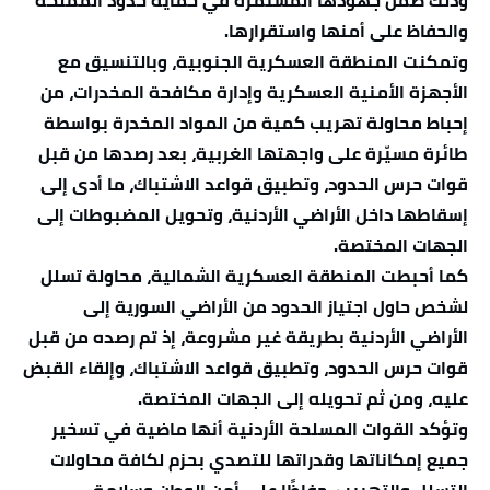
وذلك ضمن جهودها المستمرة في حماية حدود المملكة
والحفاظ على أمنها واستقرارها.
وتمكنت المنطقة العسكرية الجنوبية، وبالتنسيق مع
الأجهزة الأمنية العسكرية وإدارة مكافحة المخدرات، من
إحباط محاولة تهريب كمية من المواد المخدرة بواسطة
طائرة مسيّرة على واجهتها الغربية، بعد رصدها من قبل
قوات حرس الحدود، وتطبيق قواعد الاشتباك، ما أدى إلى
إسقاطها داخل الأراضي الأردنية، وتحويل المضبوطات إلى
الجهات المختصة.
كما أحبطت المنطقة العسكرية الشمالية، محاولة تسلل
لشخص حاول اجتياز الحدود من الأراضي السورية إلى
الأراضي الأردنية بطريقة غير مشروعة، إذ تم رصده من قبل
قوات حرس الحدود، وتطبيق قواعد الاشتباك، وإلقاء القبض
عليه، ومن ثم تحويله إلى الجهات المختصة.
وتؤكد القوات المسلحة الأردنية أنها ماضية في تسخير
جميع إمكاناتها وقدراتها للتصدي بحزم لكافة محاولات