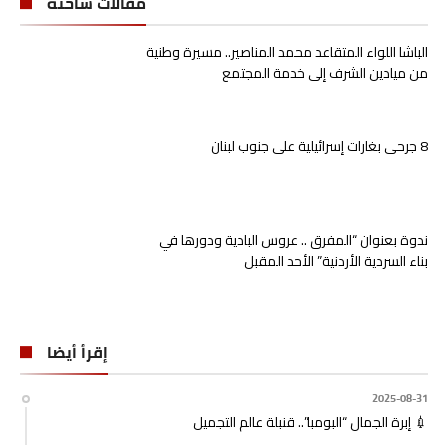
مقالات ساخنة
الباشا اللواء المتقاعد محمد المناصير.. مسيرة وطنية
من ميادين الشرف إلى خدمة المجتمع
8 جرحى بغارات إسرائيلية على جنوب لبنان
ندوة بعنوان “المفرق .. عروس البادية ودورها في
بناء السردية الأردنية” الأحد المقبل
إقرأ أيضا
2025-08-31
💉 إبرة الجمال “البومبا”.. قنبلة عالم التجميل