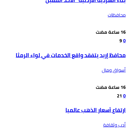
بناء السردية الأردنية” الأحد المقبل
محافظات
9
0
محافظ إربد يتفقد واقع الخدمات في لواء الرمثا
أسواق ومال
21
0
ارتفاع أسعار الذهب عالميا
أدب وثقافة