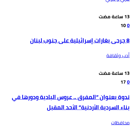
10
0
8 جرحى بغارات إسرائيلية على جنوب لبنان
أدب وثقافة
17
0
ندوة بعنوان “المفرق .. عروس البادية ودورها في
بناء السردية الأردنية” الأحد المقبل
محافظات