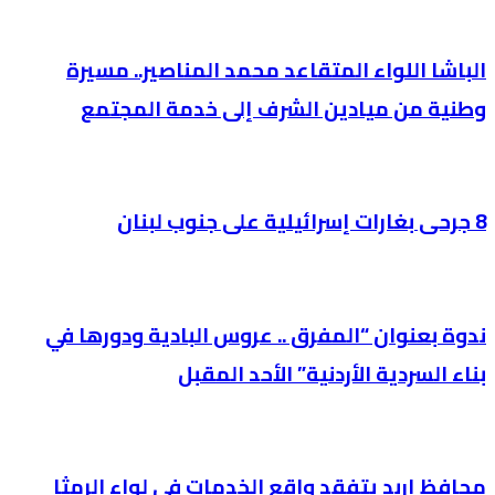
الباشا اللواء المتقاعد محمد المناصير.. مسيرة
وطنية من ميادين الشرف إلى خدمة المجتمع
8 جرحى بغارات إسرائيلية على جنوب لبنان
ندوة بعنوان “المفرق .. عروس البادية ودورها في
بناء السردية الأردنية” الأحد المقبل
محافظ إربد يتفقد واقع الخدمات في لواء الرمثا