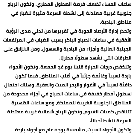
ساعات المساء تضعف فرصة الهطول المطري، وتكون الرياح
جنوبية غربية معتدلة إلى نشطة السرعة مثيرة للغبار في
مناطق البادية.
وتحذر إدارة الأرصاد الجوية في تقريرها من تدني مدى الرؤية
الأفقية في ساعات الصباح الباكر بسبب الضباب في المرتفعات
الجبلية العالية وأجزاء من البادية والسهول، ومن الانزلاق على
الطرقات التي تشهد هطولًا مطريًا.
وتنخفض درجات الحرارة قليلاً يوم غدٍ الجمعة، وتكون الأجواء
باردة نسبياً وغائمة جزئياً في أغلب المناطق، فيما تكون
دافئة نسبياً في الأغوار والبحر الميت والعقبة، وهناك احتمال
لهطول أمطار خفيفة في ساعات الصباح في أجزاء محدودة من
المناطق الجنوبية الغربية للمملكة، ومع ساعات الظهيرة
تتناقص كميات الغيوم، وتكون الرياح شمالية غربية معتدلة
السرعة تنشط أحياناً.
وتكون الأجواء السبت، مشمسة بوجه عام مع أجواء باردة