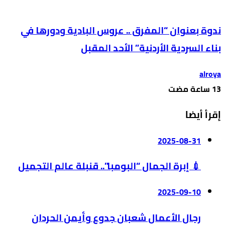
ندوة بعنوان “المفرق .. عروس البادية ودورها في
بناء السردية الأردنية” الأحد المقبل
alroya
إقرأ أيضا
2025-08-31
💉 إبرة الجمال “البومبا”.. قنبلة عالم التجميل
2025-09-10
رجال الأعمال شعبان جدوع وأيمن الحردان