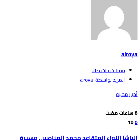
alroya
‫مقالات ذات صلة‬
‫‫المزيد بواسطة‬ ‬ alroya
أخبار محليه
10
0
الباشا اللواء المتقاعد محمد المناصير.. مسيرة