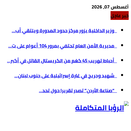
أغسطس 07, 2026
خبر عاجل
وزير الداخلية يزور مركز حدود المدورة ويلتقي أب...
مديرية الأمن العام تحتفي بمرور 104 أعوام على ت...
أحباط تهريب 45 كغم من الكريستال القاتل في أكبر...
شهيد وجريح في غارة إسرائيلية على جنوب لبنان...
“صناعة الأردن” تصدر تقريرا حول تحد...