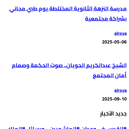
مدرسة النزهة الثانوية المختلطة يوم طبي مجاني
بشراكة مجتمعية
alroya
2025-05-06
الشيخ عبدالكريم الحويان.. صوت الحكمة وصمام
أمان المجتمع
alroya
2025-09-10
جديد الأخبار
#القدس في وجدان #الهاشميين… ورسائل #الملك