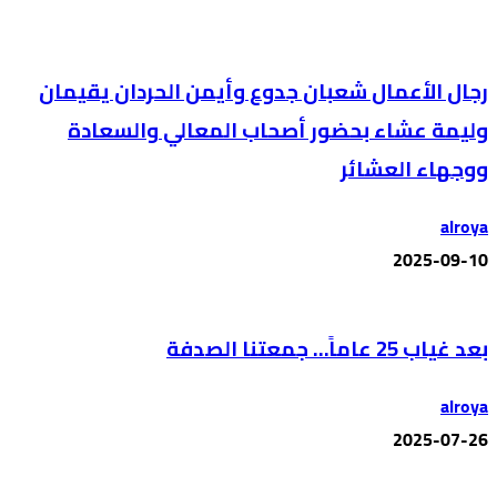
رجال الأعمال شعبان جدوع وأيمن الحردان يقيمان
وليمة عشاء بحضور أصحاب المعالي والسعادة
ووجهاء العشائر
alroya
2025-09-10
بعد غياب 25 عاماً… جمعتنا الصدفة
alroya
2025-07-26