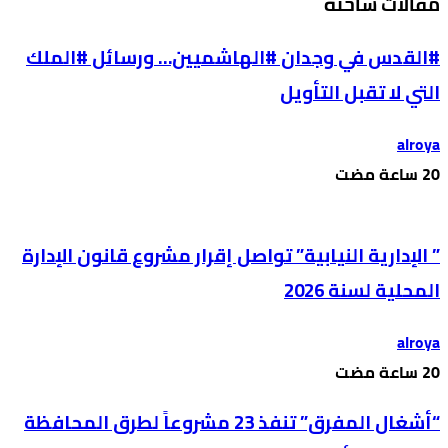
مقالات ساخنة
#القدس في وجدان #الهاشميين… ورسائل #الملك
التي لا تقبل التأويل
alroya
” الإدارية النيابية” تواصل إقرار مشروع قانون الإدارة
المحلية لسنة 2026
alroya
“أشغال المفرق” تنفذ 23 مشروعاً لطرق المحافظة