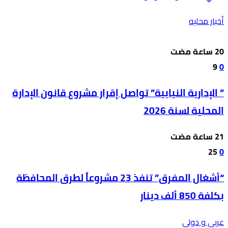
أخبار محليه
9
0
” الإدارية النيابية” تواصل إقرار مشروع قانون الإدارة
المحلية لسنة 2026
25
0
“أشغال المفرق” تنفذ 23 مشروعاً لطرق المحافظة
بكلفة 850 ألف دينار
عربي و دولي