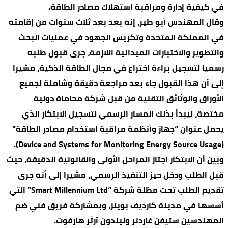
في كيفية إدارة ومراقبة استهلاك مصادر الطاقة.
وقال المهندس أبو طير، إنه بعد بعد ثلاث سنوات من إقامته
في المملكة المتحدة وتكريس الجهود في عمليات البحث
والتطوير والاختبارات الميدانية اللازمة، جرى قبول طلبه
رسميا لتسجيل براءة اختراع في مجال الطاقة الذكية، مشيرا
إلى أن هذا القبول جاء بعد مراجعة دقيقة وشاملة لجميع
الأوراق والوثائق التقنية من قبل شركة محاماة دولية
مختصة، ليبدأ بذلك المسار الرسمي لتسجيل الابتكار الذي
يحمل عنوان “جهاز وأنظمة مراقبة استخدام مصادر الطاقة”
(Device and Systems for Monitoring Energy Source Usage).
وبين أن الابتكار اجتاز المراحل الأولى والقانونية الدقيقة، حيث
قبل الطلب ودخل حيز التنفيذ الرسمي، مشيرا إلى أنه جرى
تقديم الطلب تحت مظلة شركة “Smart Millennium Ltd” التي
أسسها في مدينة كارديف بويلز، وبمشاركة فريق فني ضم
المهندسين ستيفن غاردنر وليندون آرثر هارفوت.