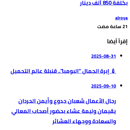
بكلفة 850 ألف دينار
alroya
إقرأ أيضا
2025-08-31
💉 إبرة الجمال “البومبا”.. قنبلة عالم التجميل
2025-09-10
رجال الأعمال شعبان جدوع وأيمن الحردان
يقيمان وليمة عشاء بحضور أصحاب المعالي
والسعادة ووجهاء العشائر