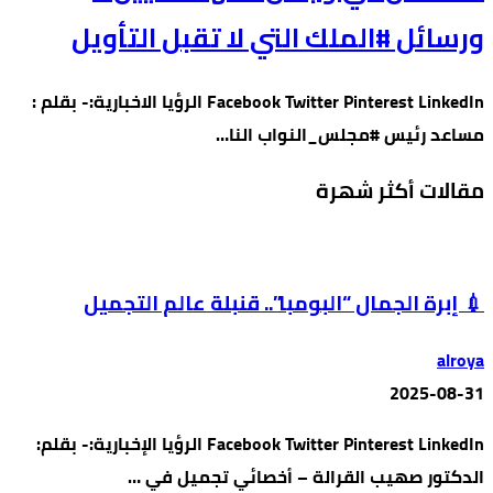
ورسائل #الملك التي لا تقبل التأويل
Facebook Twitter Pinterest LinkedIn الرؤيا الاخبارية:- بقلم :
مساعد رئيس #مجلس_النواب النا…
مقالات أكثر شهرة
💉 إبرة الجمال “البومبا”.. قنبلة عالم التجميل
alroya
2025-08-31
Facebook Twitter Pinterest LinkedIn الرؤيا الإخبارية:- بقلم:
الدكتور صهيب القرالة – أخصائي تجميل في …