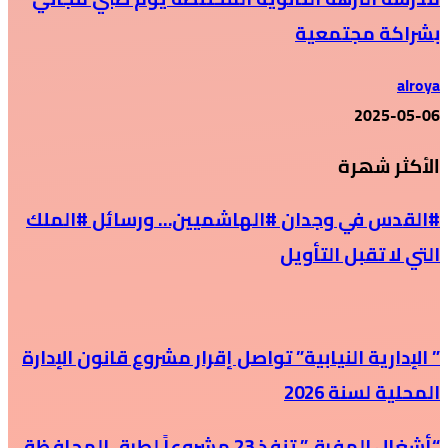
بشراكة مجتمعية
alroya
2025-05-06
الأكثر شهرة
#القدس في وجدان #الهاشميين… ورسائل #الملك
التي لا تقبل التأويل
” الإدارية النيابية” تواصل إقرار مشروع قانون الإدارة
المحلية لسنة 2026
“أشغال المفرق” تنفذ 23 مشروعاً لطرق المحافظة