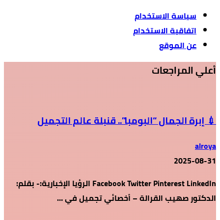
سياسة الاستخدام
اتفاقية الاستخدام
عن الموقع
أعلي المراجعات
💉 إبرة الجمال “البومبا”.. قنبلة عالم التجميل
alroya
2025-08-31
Facebook Twitter Pinterest LinkedIn الرؤيا الإخبارية:- بقلم:
الدكتور صهيب القرالة – أخصائي تجميل في …