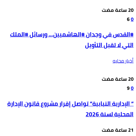
6
0
#القدس في وجدان #الهاشميين… ورسائل #الملك
التي لا تقبل التأويل
أخبار محليه
9
0
” الإدارية النيابية” تواصل إقرار مشروع قانون الإدارة
المحلية لسنة 2026