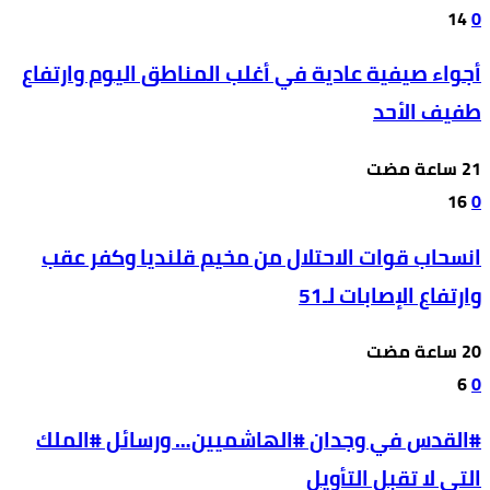
14
0
أجواء صيفية عادية في أغلب المناطق اليوم وارتفاع
طفيف الأحد
16
0
انسحاب قوات الاحتلال من مخيم قلنديا وكفر عقب
وارتفاع الإصابات لـ51
6
0
#القدس في وجدان #الهاشميين… ورسائل #الملك
التي لا تقبل التأويل