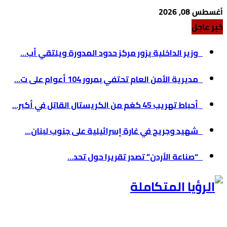
أغسطس 08, 2026
خبر عاجل
وزير الداخلية يزور مركز حدود المدورة ويلتقي أب...
مديرية الأمن العام تحتفي بمرور 104 أعوام على ت...
أحباط تهريب 45 كغم من الكريستال القاتل في أكبر...
شهيد وجريح في غارة إسرائيلية على جنوب لبنان...
“صناعة الأردن” تصدر تقريرا حول تحد...