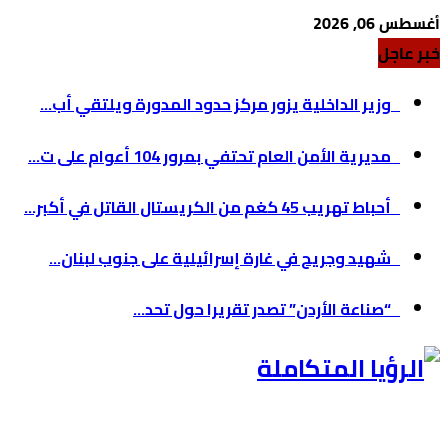
أغسطس 06, 2026
خبر عاجل
وزير الداخلية يزور مركز حدود المدورة ويلتقي أب...
مديرية الأمن العام تحتفي بمرور 104 أعوام على ت...
أحباط تهريب 45 كغم من الكريستال القاتل في أكبر...
شهيد وجريح في غارة إسرائيلية على جنوب لبنان...
“صناعة الأردن” تصدر تقريرا حول تحد...