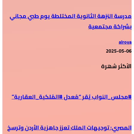
مدرسة النزهة الثانوية المختلطة يوم طبي مجاني
بشراكة مجتمعية
alroya
2025-05-06
الأكثر شهرة
#مجلس_النواب يُقر “مُعدل #المُلكية_العقارية”
المصري: توجيهات الملك تعزز جاهزية الأردن وترسخ