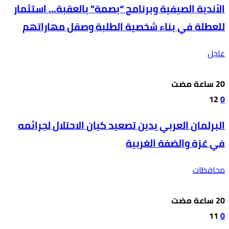
الأندية الصيفية وبرنامج “بصمة” بالعقبة… استثمار
للعطلة في بناء شخصية الطلبة وصقل مهاراتهم
عاجل
12
0
البرلمان العربي يدين تصعيد كيان الاحتلال لجرائمه
في غزة والضفة الغربية
محافظات
11
0