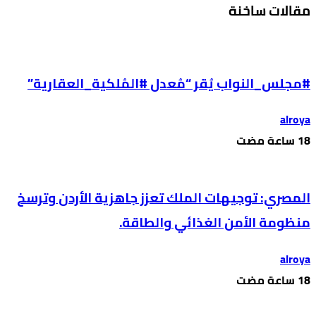
مقالات ساخنة
#مجلس_النواب يُقر “مُعدل #المُلكية_العقارية”
alroya
المصري: توجيهات الملك تعزز جاهزية الأردن وترسخ
منظومة الأمن الغذائي والطاقة.
alroya