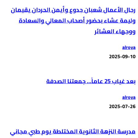
رجال الأعمال شعبان جدوع وأيمن الحردان يقيمان
وليمة عشاء بحضور أصحاب المعالي والسعادة
ووجهاء العشائر
alroya
2025-09-10
بعد غياب 25 عاماً… جمعتنا الصدفة
alroya
2025-07-26
مدرسة النزهة الثانوية المختلطة يوم طبي مجاني