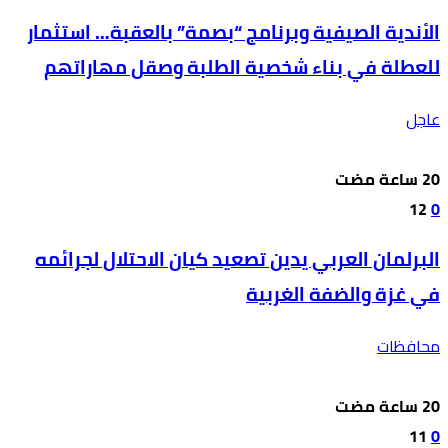
الأندية الصيفية وبرنامج “بصمة” بالعقبة… استثمار
للعطلة في بناء شخصية الطلبة وصقل مهاراتهم
عاجل
12
0
البرلمان العربي يدين تصعيد كيان الاحتلال لجرائمه
في غزة والضفة الغربية
محافظات
11
0