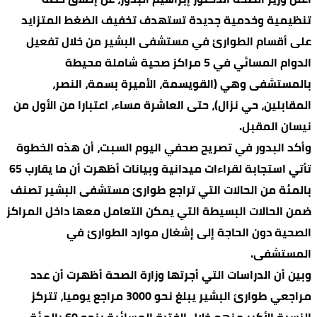
تنظيمية وخدمية جديدة تستهدف تخفيف الضغط المتزايد
على أقسام الطوارئ في مستشفى البشير من خلال تفعيل
الدوام المسائي في 5 مراكز صحية شاملة محيطة
بالمستشفى وهي (القويسمة، الأميرة بسمة، النصر،
المقابلين، حي نزال)، حتى العاشرة مساء، اعتبارا من الأول من
نيسان المقبل.
وأكد البدور في تصريح صحفي اليوم السبت، أن هذه الخطوة
تأتي استجابة لقراءات ميدانية وبيانات أظهرت أن ما يقارب 65
بالمئة من الحالات التي تراجع طوارئ مستشفى البشير تصنف
ضمن الحالات البسيطة التي يمكن التعامل معها داخل المراكز
الصحية دون الحاجة إلى إشغال موارد الطوارئ في
المستشفى.
وبين أن الدراسات التي أجرتها وزارة الصحة أظهرت أن عدد
مراجعي طوارئ البشير يبلغ نحو 3000 مراجع يوميا، تتركز