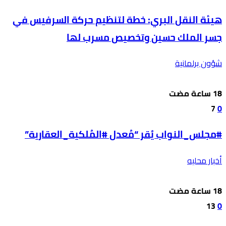
هيئة النقل البري: خطة لتنظيم حركة السرفيس في
جسر الملك حسين وتخصيص مسرب لها
شؤون برلمانية
7
0
#مجلس_النواب يُقر “مُعدل #المُلكية_العقارية”
أخبار محليه
13
0