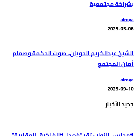
بشراكة مجتمعية
alroya
2025-05-06
الشيخ عبدالكريم الحويان.. صوت الحكمة وصمام
أمان المجتمع
alroya
2025-09-10
جديد الأخبار
#مجلس_النواب يُقر “مُعدل #المُلكية_العقارية”