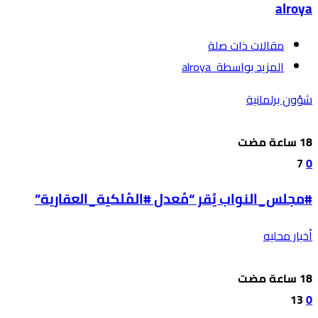
alroya
‫مقالات ذات صلة‬
‫‫المزيد بواسطة‬ ‬ alroya
شؤون برلمانية
7
0
#مجلس_النواب يُقر “مُعدل #المُلكية_العقارية”
أخبار محليه
13
0