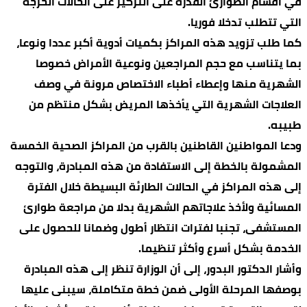
في أقسام الطوارئ القدرة على التركيز على الحالات الحرجة
التي تتطلب تدخلا فوريا.
كما طلب تزويد هذه المراكز بكميات أدوية أكبر عددا ونوعا،
بما يتناسب مع حجم المراجعين ونوعية الأمراض خصوصا
الشهرية منها وإعطاء أطباء الاختصاص مرونة في وصف
العلاجات الشهرية التي يأخذها المريض بشكل منتظم من
طبيبه.
ودعا المواطنين القاطنين بالقرب من المراكز الصحية الخمسة
المشمولة بالخطة إلى الاستفادة من هذه المبادرة، والتوجه
إلى هذه المراكز في الحالات الطارئة البسيطة خلال الفترة
المسائية ولأخذ علاجاتهم الشهرية بدلا من مراجعة طوارئ
المستشفى، تجنبا لفترات انتظار أطول وضمانا للحصول على
الخدمة بشكل أسرع وأكثر تنظيما.
وأشار الدكتور البدور، إلى أن الوزارة تنظر إلى هذه المبادرة
بوصفها المرحلة الأولى ضمن خطة متكاملة، سيبنى عليها