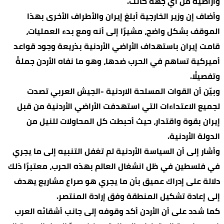
وأراضيه من أي جهة كانت.
وأضاف إن وزير الخارجية أبلغ إيران والأطراف الأخرى بهذا
الموقف بشكل واضح، مشيرًا إلى أنه ومع بدء العمليات،
قامت إيران باستهداف الأراضي الأردنية بذريعة وجود قواعد
أميركية تساهم في الحرب ضدها، وهو ما نفاه الأردن جملةً
وتفصيلًا.
وبيّن أن القوات المسلحة الاردنية -الجيش العربي تصدت
لجميع الاعتداءات التي استهدفت الأراضي الأردنية من قبل
إيران بقوة واقتدار، حيث أحبطت كل المحاولات للنيل من
الدولة الأردنية.
وأشار إلى أن السياسة الأردنية لم تغفل التنبيه إلى ما يجري
في فلسطين في ظل انشغال العالم بهذه الحرب، معتبرًا ذلك
دلالة على إدراك عميق بأن ما يجري هو صراع مشاريع يهدف
إلى إعادة تشكيل المنطقة وفق إرادة المنتصر.
كما شدد على أن الأردن أكد وقوفه إلى جانب أشقائه العرب