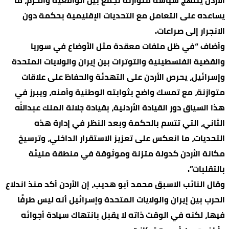
الأردن ينتهج سياسة متوازنة تجمع بين الواقعية والحزم، ما
يساعده على التعامل مع التحديات الإقليمية بحكمة دون
الانجرار إلى صراعات.
وأضاف “في ظل ملفات معقدة مثل الأوضاع في سوريا
والقضية الفلسطينية والتوترات بين إيران والولايات المتحدة
وإسرائيل، يحرص الأردن على التهدئة والحفاظ على علاقات
متوازنة، مع تمسك واضح بثوابته الوطنية وأمنه، ويبرز في
هذا السياق دور القيادة الأردنية، بقيادة جلالة الملك عبدالله
الثاني، التي تتسم بالحكمة وبعد النظر في إدارة هذه
التحديات، ما انعكس على تعزيز الاستقرار الداخلي، وترسيخ
مكانة الأردن كدولة متزنة وموثوقة في منطقة مليئة
بالتقلبات”.
وقال النائب الاسبق محمد أبو هديب، إن الأردن أكد منذ اندلاع
الحرب بين إيران والولايات المتحدة وإسرائيل أنه ليس طرفًا
فيها، لكنه في الوقت ذاته لا يقبل بانتهاك سيادة أجوائه