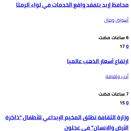
محافظ إربد يتفقد واقع الخدمات في لواء الرمثا
أسواق ومال
17
0
ارتفاع أسعار الذهب عالميا
أدب وثقافة
15
0
وزارة الثقافة تطلق المخيم الإبداعي للأطفال “ذاكرة
الأرض والإنسان” في عجلون