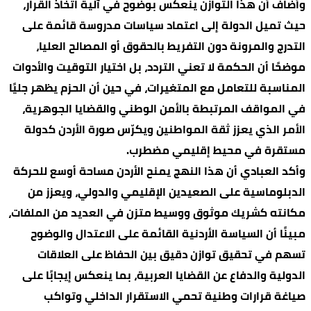
وأضاف أن هذا التوازن ينعكس بوضوح في آلية اتخاذ القرار،
حيث تميل الدولة إلى اعتماد سياسات مدروسة قائمة على
التدرج والمرونة دون التفريط بالحقوق أو المصالح العليا،
موضحًا أن الحكمة لا تعني التردد، بل اختيار التوقيت والأدوات
المناسبة للتعامل مع المتغيرات، في حين أن الحزم يظهر جليًا
في المواقف المرتبطة بالأمن الوطني والقضايا الجوهرية،
الأمر الذي يعزز ثقة المواطنين ويكرّس صورة الأردن كدولة
مستقرة في محيط إقليمي مضطرب.
وأكد العبادي أن هذا النهج يمنح الأردن مساحة أوسع للحركة
الدبلوماسية على الصعيدين الإقليمي والدولي، ويعزز من
مكانته كشريك موثوق ووسيط متزن في العديد من الملفات،
مبينًا أن السياسة الأردنية القائمة على الاعتدال والوضوح
تسهم في تحقيق توازن دقيق بين الحفاظ على العلاقات
الدولية والدفاع عن القضايا العربية، بما ينعكس إيجابًا على
صياغة قرارات وطنية تحمي الاستقرار الداخلي وتواكب