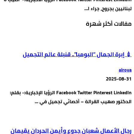
لبنانيين بجروح، جراء ا…
مقالات أكثر شهرة
💉 إبرة الجمال “البومبا”.. قنبلة عالم التجميل
alroya
2025-08-31
Facebook Twitter Pinterest LinkedIn الرؤيا الإخبارية:- بقلم:
الدكتور صهيب القرالة – أخصائي تجميل في …
رجال الأعمال شعبان جدوع وأيمن الحردان يقيمان