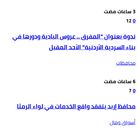
12
0
ندوة بعنوان “المفرق .. عروس البادية ودورها في
بناء السردية الأردنية” الأحد المقبل
محافظات
7
0
محافظ إربد يتفقد واقع الخدمات في لواء الرمثا
أسواق ومال