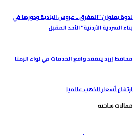
ندوة بعنوان “المفرق .. عروس البادية ودورها في
بناء السردية الأردنية” الأحد المقبل
محافظ إربد يتفقد واقع الخدمات في لواء الرمثا
ارتفاع أسعار الذهب عالميا
مقالات ساخنة