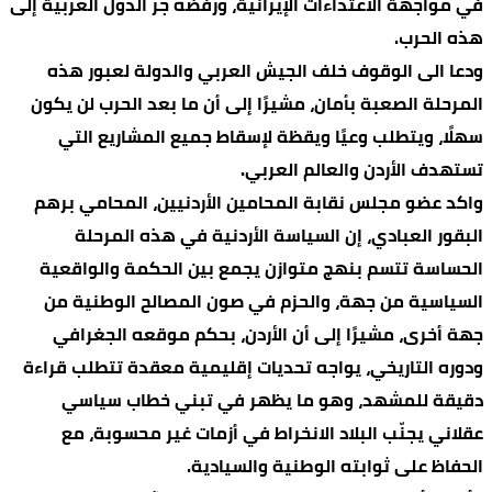
في مواجهة الاعتداءات الإيرانية، ورفضه جرّ الدول العربية إلى
هذه الحرب.
ودعا الى الوقوف خلف الجيش العربي والدولة لعبور هذه
المرحلة الصعبة بأمان، مشيرًا إلى أن ما بعد الحرب لن يكون
سهلًا، ويتطلب وعيًا ويقظة لإسقاط جميع المشاريع التي
تستهدف الأردن والعالم العربي.
واكد عضو مجلس نقابة المحامين الأردنيين، المحامي برهم
البقور العبادي، إن السياسة الأردنية في هذه المرحلة
الحساسة تتسم بنهج متوازن يجمع بين الحكمة والواقعية
السياسية من جهة، والحزم في صون المصالح الوطنية من
جهة أخرى، مشيرًا إلى أن الأردن، بحكم موقعه الجغرافي
ودوره التاريخي، يواجه تحديات إقليمية معقدة تتطلب قراءة
دقيقة للمشهد، وهو ما يظهر في تبني خطاب سياسي
عقلاني يجنّب البلاد الانخراط في أزمات غير محسوبة، مع
الحفاظ على ثوابته الوطنية والسيادية.