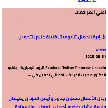
أعلي المراجعات
💉 إبرة الجمال “البومبا”.. قنبلة عالم التجميل
alroya
2025-08-31
Facebook Twitter Pinterest LinkedIn الرؤيا الإخبارية:- بقلم:
الدكتور صهيب القرالة – أخصائي تجميل في …
رجال الأعمال شعبان جدوع وأيمن الحردان يقيمان
وليمة عشاء بحضور أصحاب المعالي والسعادة