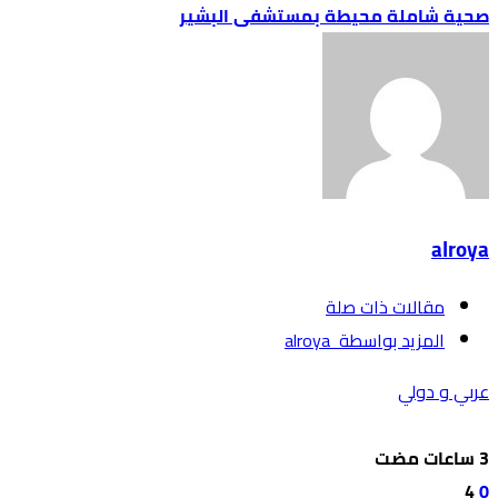
صحية شاملة محيطة بمستشفى البشير
alroya
‫مقالات ذات صلة‬
‫‫المزيد بواسطة‬ ‬ alroya
عربي و دولي
4
0