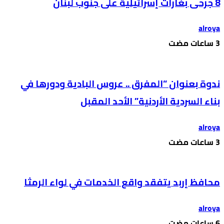
8 جرحى بغارات إسرائيلية على جنوب لبنان
alroya
ندوة بعنوان “المفرق .. عروس البادية ودورها في
بناء السردية الأردنية” الأحد المقبل
alroya
محافظ إربد يتفقد واقع الخدمات في لواء الرمثا
alroya