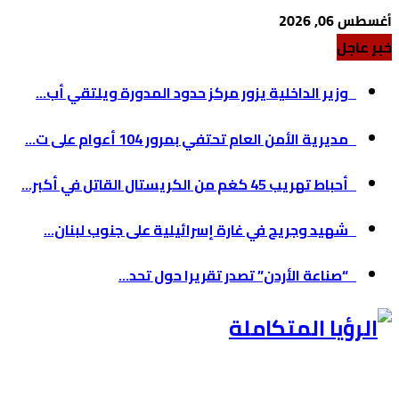
أغسطس 06, 2026
خبر عاجل
وزير الداخلية يزور مركز حدود المدورة ويلتقي أب...
مديرية الأمن العام تحتفي بمرور 104 أعوام على ت...
أحباط تهريب 45 كغم من الكريستال القاتل في أكبر...
شهيد وجريح في غارة إسرائيلية على جنوب لبنان...
“صناعة الأردن” تصدر تقريرا حول تحد...