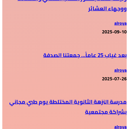
ووجهاء العشائر
alroya
2025-09-10
بعد غياب 25 عاماً… جمعتنا الصدفة
alroya
2025-07-26
مدرسة النزهة الثانوية المختلطة يوم طبي مجاني
بشراكة مجتمعية
alroya