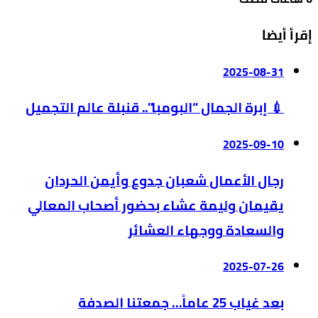
إقرأ أيضا
2025-08-31
💉 إبرة الجمال “البومبا”.. قنبلة عالم التجميل
2025-09-10
رجال الأعمال شعبان جدوع وأيمن الحردان
يقيمان وليمة عشاء بحضور أصحاب المعالي
والسعادة ووجهاء العشائر
2025-07-26
بعد غياب 25 عاماً… جمعتنا الصدفة