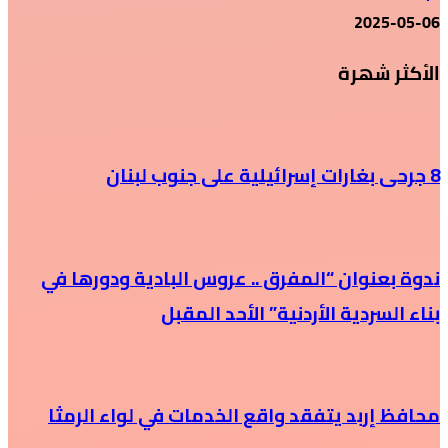
2025-05-06
الأكثر شهرة
8 جرحى بغارات إسرائيلية على جنوب لبنان
ندوة بعنوان “المفرق .. عروس البادية ودورها في
بناء السردية الأردنية” الأحد المقبل
محافظ إربد يتفقد واقع الخدمات في لواء الرمثا