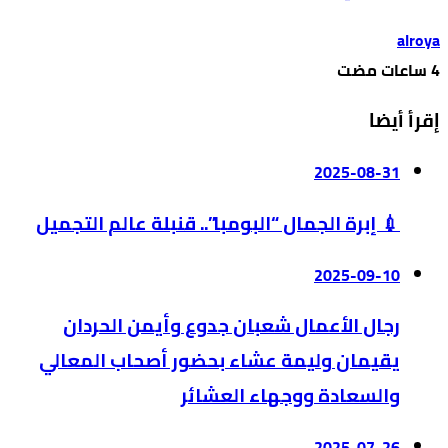
alroya
إقرأ أيضا
2025-08-31
💉 إبرة الجمال “البومبا”.. قنبلة عالم التجميل
2025-09-10
رجال الأعمال شعبان جدوع وأيمن الحردان
يقيمان وليمة عشاء بحضور أصحاب المعالي
والسعادة ووجهاء العشائر
2025-07-26