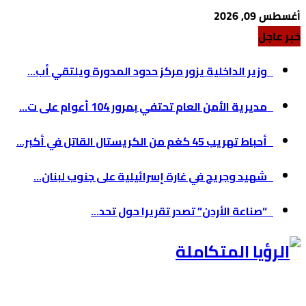
أغسطس 09, 2026
خبر عاجل
وزير الداخلية يزور مركز حدود المدورة ويلتقي أب...
مديرية الأمن العام تحتفي بمرور 104 أعوام على ت...
أحباط تهريب 45 كغم من الكريستال القاتل في أكبر...
شهيد وجريح في غارة إسرائيلية على جنوب لبنان...
“صناعة الأردن” تصدر تقريرا حول تحد...