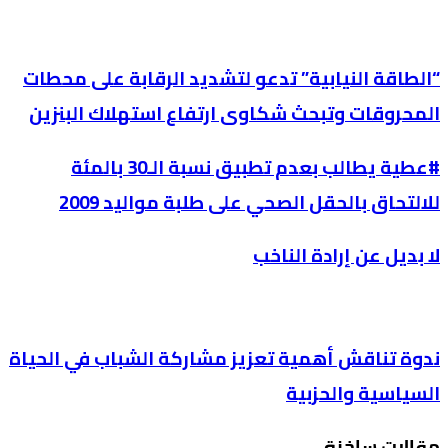
“الطاقة النيابية” تدعو لتشديد الرقابة على محطات
المحروقات وتبحث شكاوى ارتفاع استهلاك البنزين
#عطية يطالب بعدم تطبيق نسبة الـ30 بالمئة
للالتحاق بالحقل الصحي على طلبة مواليد 2009
لا بديل عن إرادة الناخب
ندوة تناقش أهمية تعزيز مشاركة الشباب في الحياة
السياسية والحزبية
مقالات ساخنة