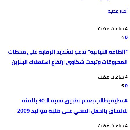
أخبار محليه
4
0
“الطاقة النيابية” تدعو لتشديد الرقابة على محطات
المحروقات وتبحث شكاوى ارتفاع استهلاك البنزين
6
0
#عطية يطالب بعدم تطبيق نسبة الـ30 بالمئة
للالتحاق بالحقل الصحي على طلبة مواليد 2009