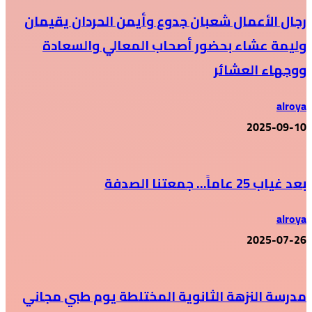
رجال الأعمال شعبان جدوع وأيمن الحردان يقيمان
وليمة عشاء بحضور أصحاب المعالي والسعادة
ووجهاء العشائر
alroya
2025-09-10
بعد غياب 25 عاماً… جمعتنا الصدفة
alroya
2025-07-26
مدرسة النزهة الثانوية المختلطة يوم طبي مجاني