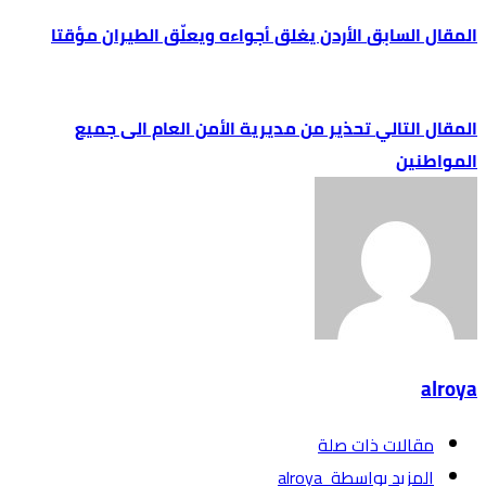
الأردن يغلق أجواءه ويعلّق الطيران مؤقتا
تحذير من مديرية الأمن العام الى جميع
المواطنين
alroya
‫مقالات ذات صلة‬
‫‫المزيد بواسطة‬ ‬ alroya