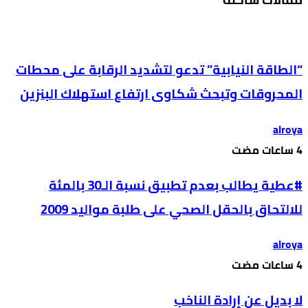
“الطاقة النيابية” تدعو لتشديد الرقابة على محطات
المحروقات وتبحث شكاوى ارتفاع استهلاك البنزين
alroya
#عطية يطالب بعدم تطبيق نسبة الـ30 بالمئة
للالتحاق بالحقل الصحي على طلبة مواليد 2009
alroya
لا بديل عن إرادة الناخب