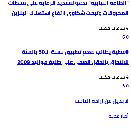
“الطاقة النيابية” تدعو لتشديد الرقابة على محطات
المحروقات وتبحث شكاوى ارتفاع استهلاك البنزين
6
0
#عطية يطالب بعدم تطبيق نسبة الـ30 بالمئة
للالتحاق بالحقل الصحي على طلبة مواليد 2009
3
0
لا بديل عن إرادة الناخب
أخبار محليه