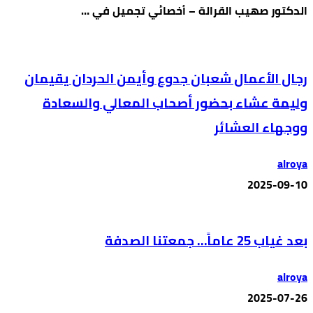
الدكتور صهيب القرالة – أخصائي تجميل في …
رجال الأعمال شعبان جدوع وأيمن الحردان يقيمان
وليمة عشاء بحضور أصحاب المعالي والسعادة
ووجهاء العشائر
alroya
2025-09-10
بعد غياب 25 عاماً… جمعتنا الصدفة
alroya
2025-07-26