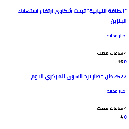
“الطاقة النيابية” تبحث شكاوى ارتفاع استهلاك
البنزين
أخبار محليه
16
0
2527 طن خضار ترد السوق المركزي اليوم
أخبار محليه
4
0