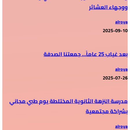
ووجهاء العشائر
alroya
2025-09-10
بعد غياب 25 عاماً… جمعتنا الصدفة
alroya
2025-07-26
مدرسة النزهة الثانوية المختلطة يوم طبي مجاني
بشراكة مجتمعية
alroya