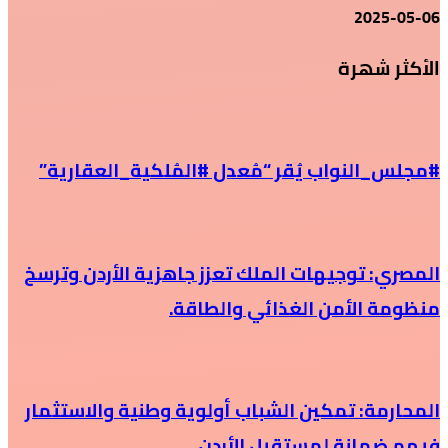
2025-05-06
الأكثر شهرة
#مجلس_النواب يُقر “مُعدل #المُلكية_العقارية”
المصري: توجيهات الملك تعزز جاهزية الأردن وترسخ
منظومة الأمن الغذائي والطاقة.
المحارمة: تمكين الشباب أولوية وطنية والاستثمار
فيهم ضمانة لمستقبل الأردن