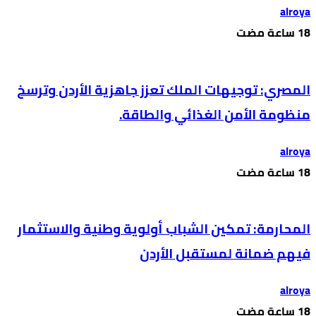
alroya
المصري: توجيهات الملك تعزز جاهزية الأردن وترسخ
منظومة الأمن الغذائي والطاقة.
alroya
المحارمة: تمكين الشباب أولوية وطنية والاستثمار
فيهم ضمانة لمستقبل الأردن
alroya