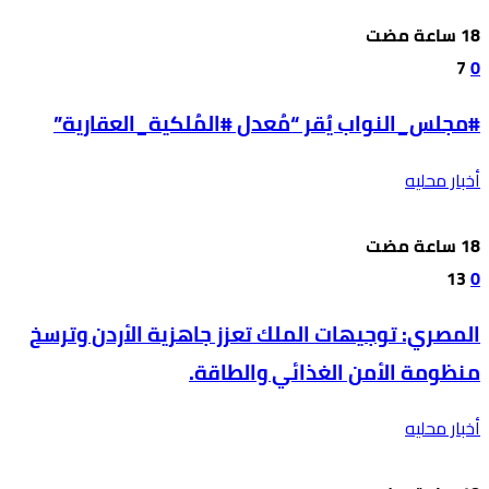
7
0
#مجلس_النواب يُقر “مُعدل #المُلكية_العقارية”
أخبار محليه
13
0
المصري: توجيهات الملك تعزز جاهزية الأردن وترسخ
منظومة الأمن الغذائي والطاقة.
أخبار محليه