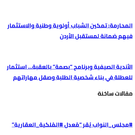
المحارمة: تمكين الشباب أولوية وطنية والاستثمار
فيهم ضمانة لمستقبل الأردن
الأندية الصيفية وبرنامج “بصمة” بالعقبة… استثمار
للعطلة في بناء شخصية الطلبة وصقل مهاراتهم
مقالات ساخنة
#مجلس_النواب يُقر “مُعدل #المُلكية_العقارية”