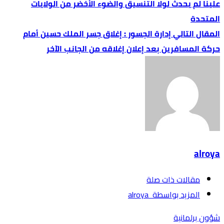
علينا لم يحدث لولا التنسيق والضوء الأخضر من الولايات
المتحدة
إدارة الجسور : إغلاق جسر الملك حسين أمام
حركة المسافرين بعد إعلان إغلاقه من الجانب الآخر
alroya
‫مقالات ذات صلة‬
‫‫المزيد بواسطة‬ ‬ alroya
شؤون برلمانية