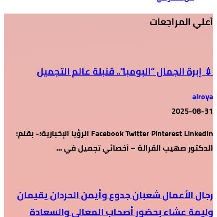
أعلي المراجعات
💉 إبرة الجمال “البومبا”.. قنبلة عالم التجميل
alroya
2025-08-31
Facebook Twitter Pinterest LinkedIn الرؤيا الإخبارية:- بقلم:
الدكتور صهيب القرالة – أخصائي تجميل في …
رجال الأعمال شعبان جدوع وأيمن الحردان يقيمان
وليمة عشاء بحضور أصحاب المعالي والسعادة