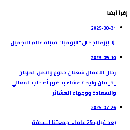
إقرأ أيضا
2025-08-31
💉 إبرة الجمال “البومبا”.. قنبلة عالم التجميل
2025-09-10
رجال الأعمال شعبان جدوع وأيمن الحردان
يقيمان وليمة عشاء بحضور أصحاب المعالي
والسعادة ووجهاء العشائر
2025-07-26
بعد غياب 25 عاماً… جمعتنا الصدفة