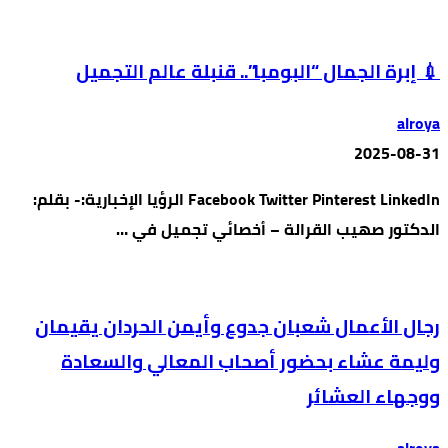
💉 إبرة الجمال “البومبا”.. قنبلة عالم التجميل
alroya
2025-08-31
Facebook Twitter Pinterest LinkedIn الرؤيا الإخبارية:- بقلم:
الدكتور صهيب القرالة – أخصائي تجميل في …
رجال الأعمال شعبان جدوع وأيمن الحردان يقيمان
وليمة عشاء بحضور أصحاب المعالي والسعادة
ووجهاء العشائر
alroya