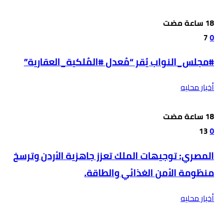
7
0
#مجلس_النواب يُقر “مُعدل #المُلكية_العقارية”
أخبار محليه
13
0
المصري: توجيهات الملك تعزز جاهزية الأردن وترسخ
منظومة الأمن الغذائي والطاقة.
أخبار محليه