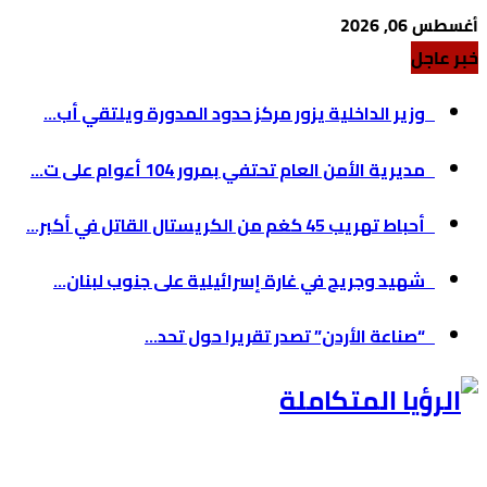
أغسطس 06, 2026
خبر عاجل
وزير الداخلية يزور مركز حدود المدورة ويلتقي أب...
مديرية الأمن العام تحتفي بمرور 104 أعوام على ت...
أحباط تهريب 45 كغم من الكريستال القاتل في أكبر...
شهيد وجريح في غارة إسرائيلية على جنوب لبنان...
“صناعة الأردن” تصدر تقريرا حول تحد...