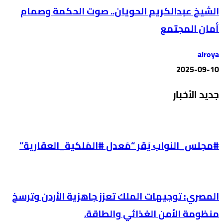
الشيخ عبدالكريم الحويان.. صوت الحكمة وصمام
أمان المجتمع
alroya
2025-09-10
جديد الأخبار
#مجلس_النواب يُقر “مُعدل #المُلكية_العقارية”
المصري: توجيهات الملك تعزز جاهزية الأردن وترسخ
منظومة الأمن الغذائي والطاقة.