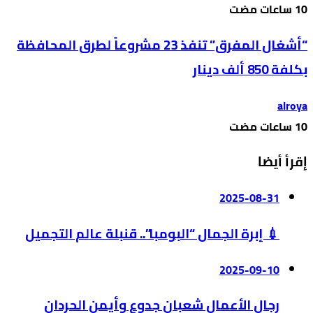
“أشغال المفرق” تنفذ 23 مشروعاً لطرق المحافظة
بكلفة 850 ألف دينار
alroya
إقرأ أيضا
2025-08-31
💉 إبرة الجمال “البومبا”.. قنبلة عالم التجميل
2025-09-10
رجال الأعمال شعبان جدوع وأيمن الحردان