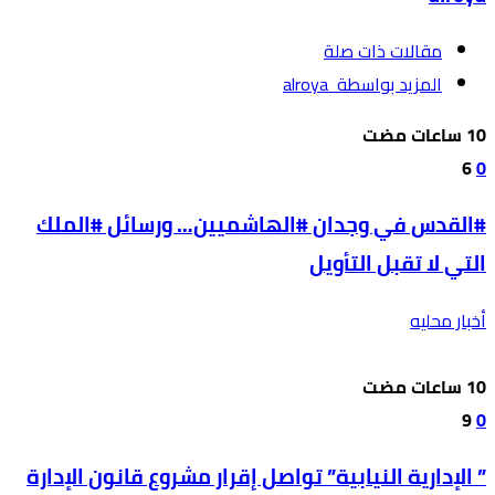
‫مقالات ذات صلة‬
‫‫المزيد بواسطة‬ ‬ alroya
6
0
#القدس في وجدان #الهاشميين… ورسائل #الملك
التي لا تقبل التأويل
أخبار محليه
9
0
” الإدارية النيابية” تواصل إقرار مشروع قانون الإدارة