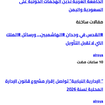
الجامعة العربية تدين الهجمات الحوثية على
السعودية واليمن
مقالات ساخنة
#القدس في وجدان #الهاشميين… ورسائل #الملك
التي لا تقبل التأويل
alroya
” الإدارية النيابية” تواصل إقرار مشروع قانون الإدارة
المحلية لسنة 2026
alroya