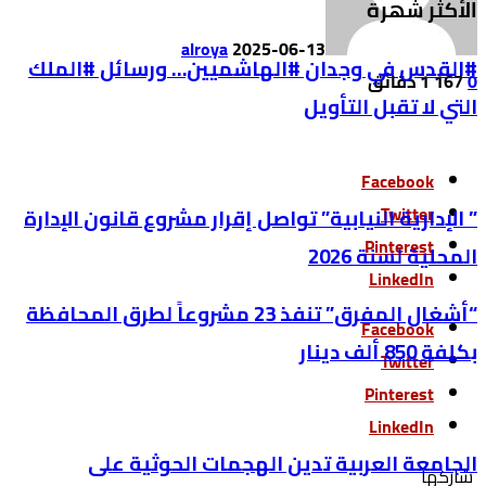
الأكثر شهرة
alroya
2025-06-13
#القدس في وجدان #الهاشميين… ورسائل #الملك
0
167
1 ‫دقائق‬
التي لا تقبل التأويل
Facebook
Twitter
” الإدارية النيابية” تواصل إقرار مشروع قانون الإدارة
Pinterest
المحلية لسنة 2026
LinkedIn
“أشغال المفرق” تنفذ 23 مشروعاً لطرق المحافظة
Facebook
بكلفة 850 ألف دينار
Twitter
Pinterest
LinkedIn
الجامعة العربية تدين الهجمات الحوثية على
‫‫ شاركها‬