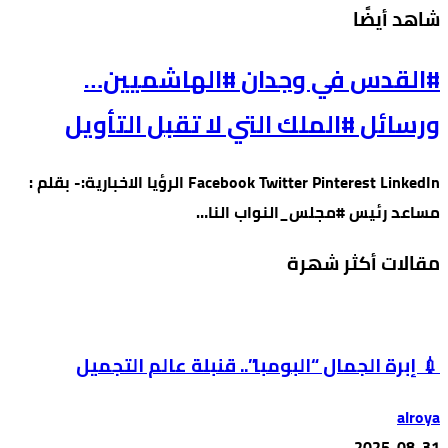
‫شاهد أيضًا‬
#القدس في وجدان #الهاشميين…
ورسائل #الملك التي لا تقبل التأويل
Facebook Twitter Pinterest LinkedIn الرؤيا الاخبارية:- بقلم :
مساعد رئيس #مجلس_النواب النا…
مقالات أكثر شهرة
💉 إبرة الجمال “البومبا”.. قنبلة عالم التجميل
alroya
2025-08-31