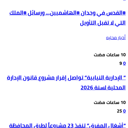
#القدس في وجدان #الهاشميين… ورسائل #الملك
التي لا تقبل التأويل
أخبار محليه
9
0
” الإدارية النيابية” تواصل إقرار مشروع قانون الإدارة
المحلية لسنة 2026
25
0
“أشغال المفرق” تنفذ 23 مشروعاً لطرق المحافظة