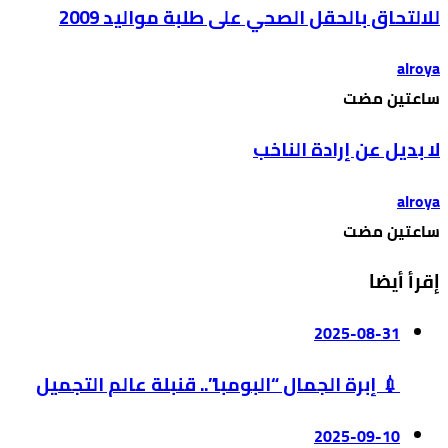
للالتحاق بالحقل الصحي على طلبة مواليد 2009
alroya
‫‫‫‏‫ساعتين مضت‬
لا بديل عن إرادة الناخب
alroya
‫‫‫‏‫ساعتين مضت‬
إقرأ أيضا
2025-08-31
💉 إبرة الجمال “البومبا”.. قنبلة عالم التجميل
2025-09-10