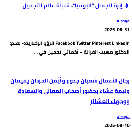
💉 إبرة الجمال “البومبا”.. قنبلة عالم التجميل
alroya
2025-08-31
Facebook Twitter Pinterest LinkedIn الرؤيا الإخبارية:- بقلم:
الدكتور صهيب القرالة – أخصائي تجميل في …
رجال الأعمال شعبان جدوع وأيمن الحردان يقيمان
وليمة عشاء بحضور أصحاب المعالي والسعادة
ووجهاء العشائر
alroya
2025-09-10