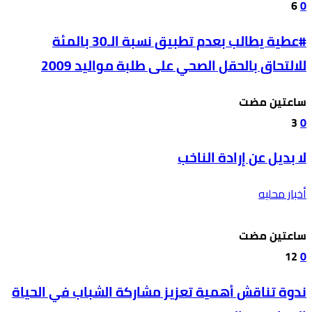
6
0
#عطية يطالب بعدم تطبيق نسبة الـ30 بالمئة
للالتحاق بالحقل الصحي على طلبة مواليد 2009
‫‫‫‏‫ساعتين مضت‬
3
0
لا بديل عن إرادة الناخب
أخبار محليه
‫‫‫‏‫ساعتين مضت‬
12
0
ندوة تناقش أهمية تعزيز مشاركة الشباب في الحياة