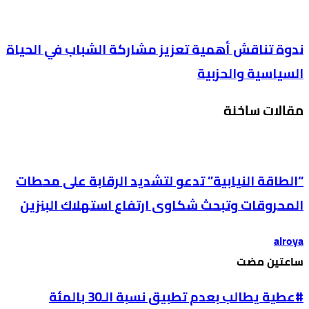
ندوة تناقش أهمية تعزيز مشاركة الشباب في الحياة
السياسية والحزبية
مقالات ساخنة
“الطاقة النيابية” تدعو لتشديد الرقابة على محطات
المحروقات وتبحث شكاوى ارتفاع استهلاك البنزين
alroya
‫‫‫‏‫ساعتين مضت‬
#عطية يطالب بعدم تطبيق نسبة الـ30 بالمئة