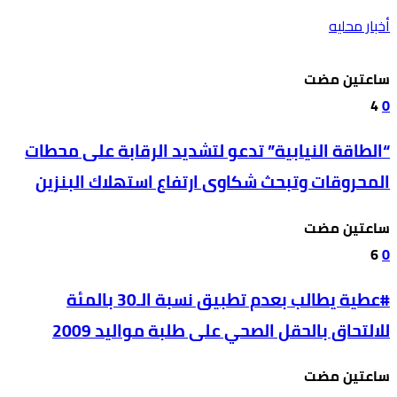
أخبار محليه
‫‫‫‏‫ساعتين مضت‬
4
0
“الطاقة النيابية” تدعو لتشديد الرقابة على محطات
المحروقات وتبحث شكاوى ارتفاع استهلاك البنزين
‫‫‫‏‫ساعتين مضت‬
6
0
#عطية يطالب بعدم تطبيق نسبة الـ30 بالمئة
للالتحاق بالحقل الصحي على طلبة مواليد 2009
‫‫‫‏‫ساعتين مضت‬