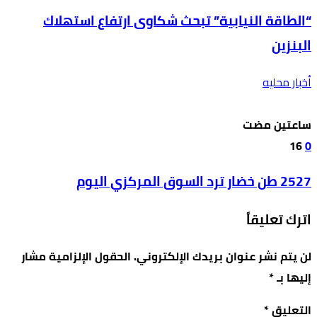
“الطاقة النيابية” تبحث شكاوى ارتفاع استهلاك
البنزين
أخبار محليه
‫‫‫‏‫ساعتين مضت‬
16
0
2527 طن خضار ترد السوق المركزي اليوم
اترك تعليقاً
لن يتم نشر عنوان بريدك الإلكتروني.
الحقول الإلزامية مشار
إليها بـ
*
التعليق
*