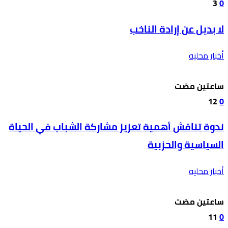
3
0
لا بديل عن إرادة الناخب
أخبار محليه
‫‫‫‏‫ساعتين مضت‬
12
0
ندوة تناقش أهمية تعزيز مشاركة الشباب في الحياة
السياسية والحزبية
أخبار محليه
‫‫‫‏‫ساعتين مضت‬
11
0