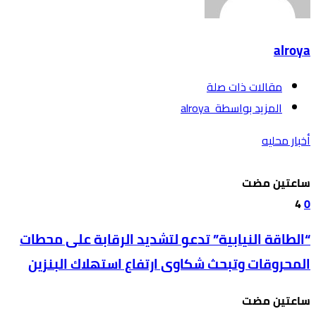
alroya
‫مقالات ذات صلة‬
‫‫المزيد بواسطة‬ ‬ alroya
أخبار محليه
‫‫‫‏‫ساعتين مضت‬
4
0
“الطاقة النيابية” تدعو لتشديد الرقابة على محطات
المحروقات وتبحث شكاوى ارتفاع استهلاك البنزين
‫‫‫‏‫ساعتين مضت‬