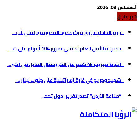
أغسطس 09, 2026
خبر عاجل
وزير الداخلية يزور مركز حدود المدورة ويلتقي أب...
مديرية الأمن العام تحتفي بمرور 104 أعوام على ت...
أحباط تهريب 45 كغم من الكريستال القاتل في أكبر...
شهيد وجريح في غارة إسرائيلية على جنوب لبنان...
“صناعة الأردن” تصدر تقريرا حول تحد...