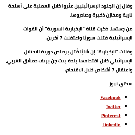
وقال إن الجنود الإسرائيليين عثروا خلال العملية على أسلحة
نارية ومخازن ذخيرة وصادروها.
من جهتها، ذكرت قناة “الإخبارية السورية” أن القوات
الإسرائيلية قتلت سوريًا واعتقلت 7 آخرين.
وقالت “الإخبارية” إن شابًا قُتل برصاص دورية للاحتلال
الإسرائيلي خلال اقتحامها بلدة بيت جن بريف دمشق الغربي،
واعتقال 7 أشخاص خلال الاقتحام.
سكاي نيوز
Facebook
Twitter
Pinterest
LinkedIn