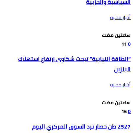
السياسية والحزبية
أخبار محليه
‫‫‫‏‫ساعتين مضت‬
11
0
“الطاقة النيابية” تبحث شكاوى ارتفاع استهلاك
البنزين
أخبار محليه
‫‫‫‏‫ساعتين مضت‬
16
0
2527 طن خضار ترد السوق المركزي اليوم