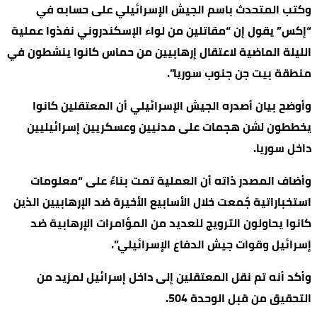
وكتب المتحدث باسم الجيش الإسرائيلي على حسابه في
“إكس” يقول إن “مقاتلين من لواء الإسكندروني نفذوا عملية
الليلة الماضية لاعتقال إرهابيين من حماس كانوا ينشطون في
منطقة بيت جن جنوب سوريا”.
وأوضح بيان أصدره الجيش الإسرائيلي أن المعتقلين كانوا
يخططون لشن هجمات على مدنيين وعسكريين إسرائيليين
داخل سوريا.
وأضاف المصدر ذاته أن العملية تمت بناءً على “معلومات
استخباراتية جُمعت خلال الأسابيع الأخيرة ضد الإرهابيين الذين
كانوا يحاولون الترويج للعديد من المؤامرات الإرهابية ضد
إسرائيل وقوات جيش الدفاع الإسرائيلي”.
وأكد أنه تم نقل المعتقلين إلى داخل إسرائيل لمزيد من
التحقيق من قبل الوحدة 504.