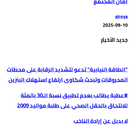
أمان المجتمع
alroya
2025-09-10
جديد الأخبار
“الطاقة النيابية” تدعو لتشديد الرقابة على محطات
المحروقات وتبحث شكاوى ارتفاع استهلاك البنزين
#عطية يطالب بعدم تطبيق نسبة الـ30 بالمئة
للالتحاق بالحقل الصحي على طلبة مواليد 2009
لا بديل عن إرادة الناخب