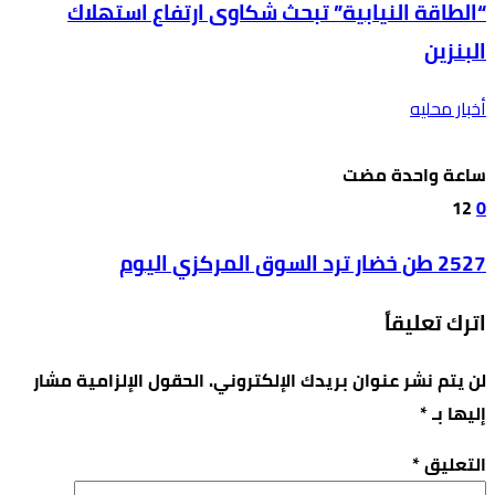
“الطاقة النيابية” تبحث شكاوى ارتفاع استهلاك
البنزين
أخبار محليه
‫‫‫‏‫ساعة واحدة مضت‬
12
0
2527 طن خضار ترد السوق المركزي اليوم
اترك تعليقاً
لن يتم نشر عنوان بريدك الإلكتروني.
الحقول الإلزامية مشار
إليها بـ
*
التعليق
*