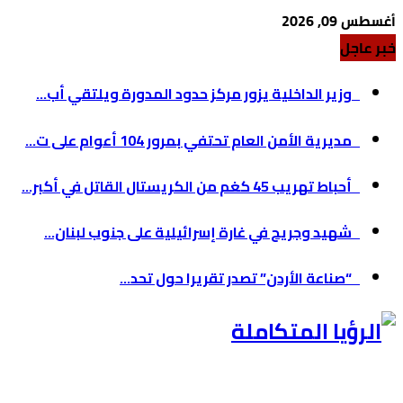
أغسطس 09, 2026
خبر عاجل
وزير الداخلية يزور مركز حدود المدورة ويلتقي أب...
مديرية الأمن العام تحتفي بمرور 104 أعوام على ت...
أحباط تهريب 45 كغم من الكريستال القاتل في أكبر...
شهيد وجريح في غارة إسرائيلية على جنوب لبنان...
“صناعة الأردن” تصدر تقريرا حول تحد...