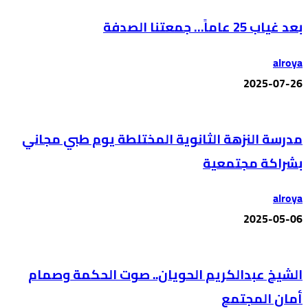
بعد غياب 25 عاماً… جمعتنا الصدفة
alroya
2025-07-26
مدرسة النزهة الثانوية المختلطة يوم طبي مجاني
بشراكة مجتمعية
alroya
2025-05-06
الشيخ عبدالكريم الحويان.. صوت الحكمة وصمام
أمان المجتمع