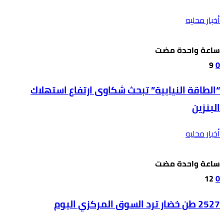
أخبار محليه
‫‫‫‏‫ساعة واحدة مضت‬
9
0
“الطاقة النيابية” تبحث شكاوى ارتفاع استهلاك
البنزين
أخبار محليه
‫‫‫‏‫ساعة واحدة مضت‬
12
0
2527 طن خضار ترد السوق المركزي اليوم