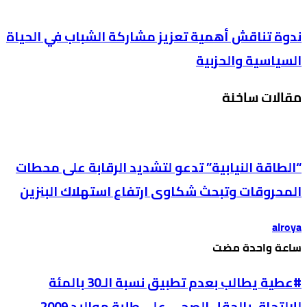
ندوة تناقش أهمية تعزيز مشاركة الشباب في الحياة
السياسية والحزبية
مقالات ساخنة
“الطاقة النيابية” تدعو لتشديد الرقابة على محطات
المحروقات وتبحث شكاوى ارتفاع استهلاك البنزين
alroya
‫‫‫‏‫ساعة واحدة مضت‬
#عطية يطالب بعدم تطبيق نسبة الـ30 بالمئة
للالتحاق بالحقل الصحي على طلبة مواليد 2009