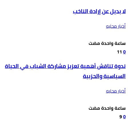
لا بديل عن إرادة الناخب
أخبار محليه
‫‫‫‏‫ساعة واحدة مضت‬
11
0
ندوة تناقش أهمية تعزيز مشاركة الشباب في الحياة
السياسية والحزبية
أخبار محليه
‫‫‫‏‫ساعة واحدة مضت‬
9
0