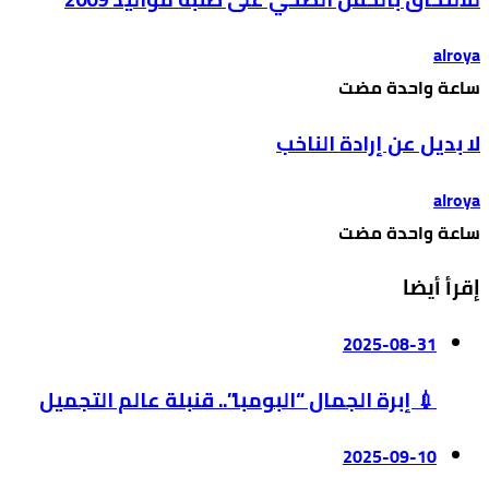
alroya
‫‫‫‏‫ساعة واحدة مضت‬
لا بديل عن إرادة الناخب
alroya
‫‫‫‏‫ساعة واحدة مضت‬
إقرأ أيضا
2025-08-31
💉 إبرة الجمال “البومبا”.. قنبلة عالم التجميل
2025-09-10