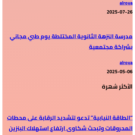
alroya
2025-07-26
مدرسة النزهة الثانوية المختلطة يوم طبي مجاني
بشراكة مجتمعية
alroya
2025-05-06
الأكثر شهرة
“الطاقة النيابية” تدعو لتشديد الرقابة على محطات
المحروقات وتبحث شكاوى ارتفاع استهلاك البنزين