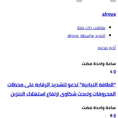
alroya
‫مقالات ذات صلة‬
‫‫المزيد بواسطة‬ ‬ alroya
أخبار محليه
‫‫‫‏‫ساعة واحدة مضت‬
4
0
“الطاقة النيابية” تدعو لتشديد الرقابة على محطات
المحروقات وتبحث شكاوى ارتفاع استهلاك البنزين
‫‫‫‏‫ساعة واحدة مضت‬
6
0