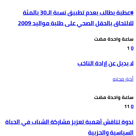
#عطية يطالب بعدم تطبيق نسبة الـ30 بالمئة
للالتحاق بالحقل الصحي على طلبة مواليد 2009
‫‫‫‏‫ساعة واحدة مضت‬
1
0
لا بديل عن إرادة الناخب
أخبار محليه
‫‫‫‏‫ساعة واحدة مضت‬
11
0
ندوة تناقش أهمية تعزيز مشاركة الشباب في الحياة
السياسية والحزبية