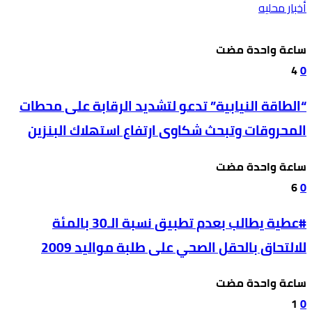
أخبار محليه
‫‫‫‏‫ساعة واحدة مضت‬
4
0
“الطاقة النيابية” تدعو لتشديد الرقابة على محطات
المحروقات وتبحث شكاوى ارتفاع استهلاك البنزين
‫‫‫‏‫ساعة واحدة مضت‬
6
0
#عطية يطالب بعدم تطبيق نسبة الـ30 بالمئة
للالتحاق بالحقل الصحي على طلبة مواليد 2009
‫‫‫‏‫ساعة واحدة مضت‬
1
0