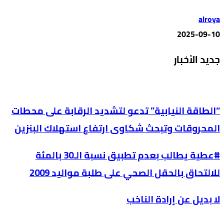
alroya
2025-09-10
جديد الأخبار
“الطاقة النيابية” تدعو لتشديد الرقابة على محطات
المحروقات وتبحث شكاوى ارتفاع استهلاك البنزين
#عطية يطالب بعدم تطبيق نسبة الـ30 بالمئة
للالتحاق بالحقل الصحي على طلبة مواليد 2009
لا بديل عن إرادة الناخب