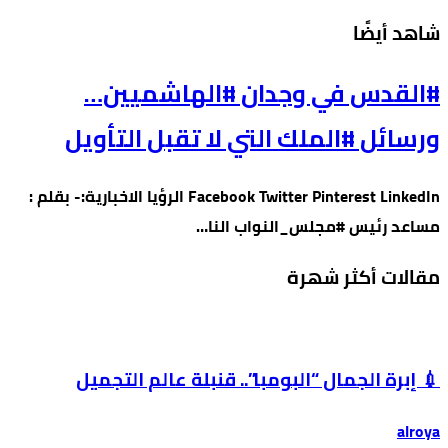
‫شاهد أيضًا‬
#القدس في وجدان #الهاشميين…
ورسائل #الملك التي لا تقبل التأويل
Facebook Twitter Pinterest LinkedIn الرؤيا الاخبارية:- بقلم :
مساعد رئيس #مجلس_النواب النا…
مقالات أكثر شهرة
💉 إبرة الجمال “البومبا”.. قنبلة عالم التجميل
alroya