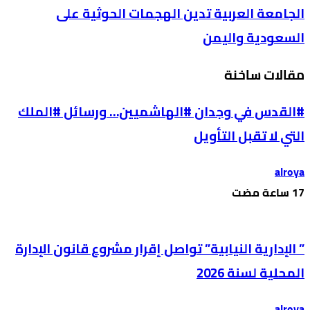
الجامعة العربية تدين الهجمات الحوثية على
السعودية واليمن
مقالات ساخنة
#القدس في وجدان #الهاشميين… ورسائل #الملك
التي لا تقبل التأويل
alroya
” الإدارية النيابية” تواصل إقرار مشروع قانون الإدارة
المحلية لسنة 2026
alroya