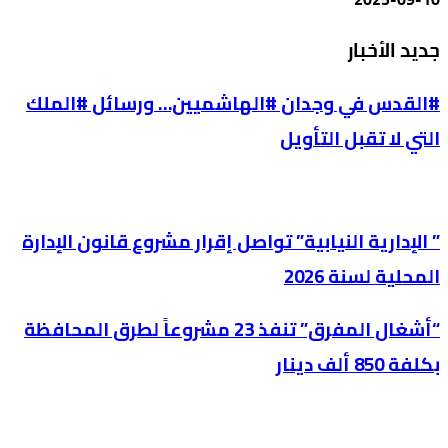
جديد الأخبار
#القدس في وجدان #الهاشميين… ورسائل #الملك
التي لا تقبل التأويل
” الإدارية النيابية” تواصل إقرار مشروع قانون الإدارة
المحلية لسنة 2026
“أشغال المفرق” تنفذ 23 مشروعاً لطرق المحافظة
بكلفة 850 ألف دينار