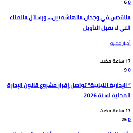
6
0
#القدس في وجدان #الهاشميين… ورسائل #الملك
التي لا تقبل التأويل
أخبار محليه
9
0
” الإدارية النيابية” تواصل إقرار مشروع قانون الإدارة
المحلية لسنة 2026
25
0