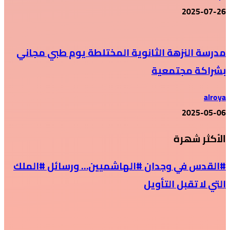
2025-07-26
مدرسة النزهة الثانوية المختلطة يوم طبي مجاني
بشراكة مجتمعية
alroya
2025-05-06
الأكثر شهرة
#القدس في وجدان #الهاشميين… ورسائل #الملك
التي لا تقبل التأويل