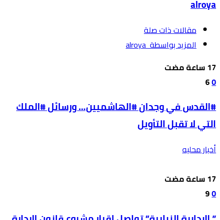
alroya
‫مقالات ذات صلة‬
‫‫المزيد بواسطة‬ ‬ alroya
6
0
#القدس في وجدان #الهاشميين… ورسائل #الملك
التي لا تقبل التأويل
أخبار محليه
9
0
” الإدارية النيابية” تواصل إقرار مشروع قانون الإدارة