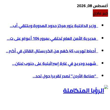
أغسطس 08, 2026
خبر عاجل
وزير الداخلية يزور مركز حدود المدورة ويلتقي أب...
مديرية الأمن العام تحتفي بمرور 104 أعوام على ت...
أحباط تهريب 45 كغم من الكريستال القاتل في أكبر...
شهيد وجريح في غارة إسرائيلية على جنوب لبنان...
“صناعة الأردن” تصدر تقريرا حول تحد...