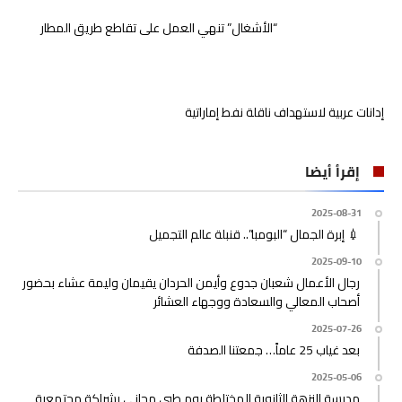
“الأشغال” تنهي العمل على تقاطع طريق المطار
إدانات عربية لاستهداف ناقلة نفط إماراتية
إقرأ أيضا
2025-08-31
💉 إبرة الجمال “البومبا”.. قنبلة عالم التجميل
2025-09-10
رجال الأعمال شعبان جدوع وأيمن الحردان يقيمان وليمة عشاء بحضور
أصحاب المعالي والسعادة ووجهاء العشائر
2025-07-26
بعد غياب 25 عاماً… جمعتنا الصدفة
2025-05-06
مدرسة النزهة الثانوية المختلطة يوم طبي مجاني بشراكة مجتمعية