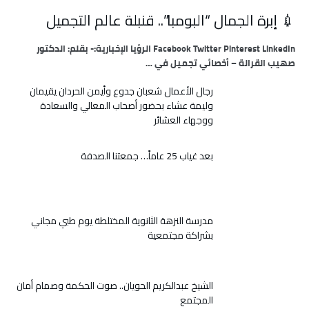
💉 إبرة الجمال “البومبا”.. قنبلة عالم التجميل
Facebook Twitter Pinterest LinkedIn الرؤيا الإخبارية:- بقلم: الدكتور
صهيب القرالة – أخصائي تجميل في …
رجال الأعمال شعبان جدوع وأيمن الحردان يقيمان
وليمة عشاء بحضور أصحاب المعالي والسعادة
ووجهاء العشائر
بعد غياب 25 عاماً… جمعتنا الصدفة
مدرسة النزهة الثانوية المختلطة يوم طبي مجاني
بشراكة مجتمعية
الشيخ عبدالكريم الحويان.. صوت الحكمة وصمام أمان
المجتمع