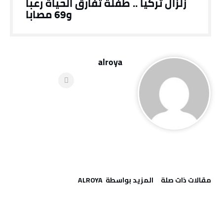
زلزال تركيا .. طفلة تفارق الحياة رعبا
و69 مصابا
alroya
‫مقالات ذات صلة‬
‫‫المزيد بواسطة‬ ‬ ALROYA