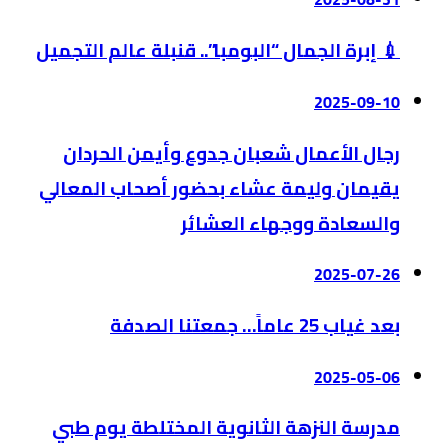
💉 إبرة الجمال “البومبا”.. قنبلة عالم التجميل
2025-09-10
رجال الأعمال شعبان جدوع وأيمن الحردان
يقيمان وليمة عشاء بحضور أصحاب المعالي
والسعادة ووجهاء العشائر
2025-07-26
بعد غياب 25 عاماً… جمعتنا الصدفة
2025-05-06
مدرسة النزهة الثانوية المختلطة يوم طبي