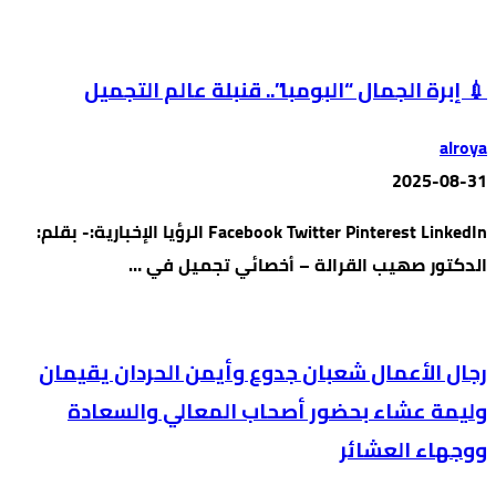
💉 إبرة الجمال “البومبا”.. قنبلة عالم التجميل
alroya
2025-08-31
Facebook Twitter Pinterest LinkedIn الرؤيا الإخبارية:- بقلم:
الدكتور صهيب القرالة – أخصائي تجميل في …
رجال الأعمال شعبان جدوع وأيمن الحردان يقيمان
وليمة عشاء بحضور أصحاب المعالي والسعادة
ووجهاء العشائر