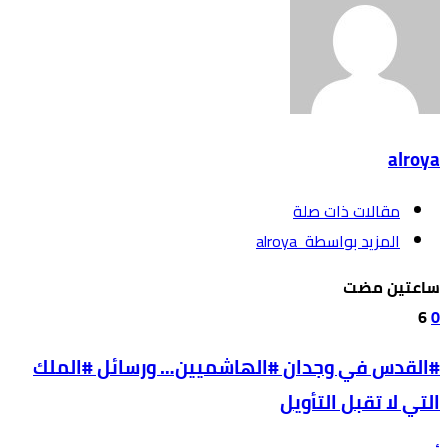
alroya
‫مقالات ذات صلة‬
‫‫المزيد بواسطة‬ ‬ alroya
‫‫‫‏‫ساعتين مضت‬
6
0
#القدس في وجدان #الهاشميين… ورسائل #الملك
التي لا تقبل التأويل