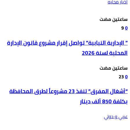
أخبار محليه
‫‫‫‏‫ساعتين مضت‬
9
0
” الإدارية النيابية” تواصل إقرار مشروع قانون الإدارة
المحلية لسنة 2026
‫‫‫‏‫ساعتين مضت‬
23
0
“أشغال المفرق” تنفذ 23 مشروعاً لطرق المحافظة
بكلفة 850 ألف دينار
عربي و دولي