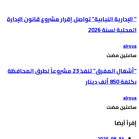
” الإدارية النيابية” تواصل إقرار مشروع قانون الإدارة
المحلية لسنة 2026
alroya
‫‫‫‏‫ساعتين مضت‬
“أشغال المفرق” تنفذ 23 مشروعاً لطرق المحافظة
بكلفة 850 ألف دينار
alroya
‫‫‫‏‫ساعتين مضت‬
إقرأ أيضا
2025-08-31