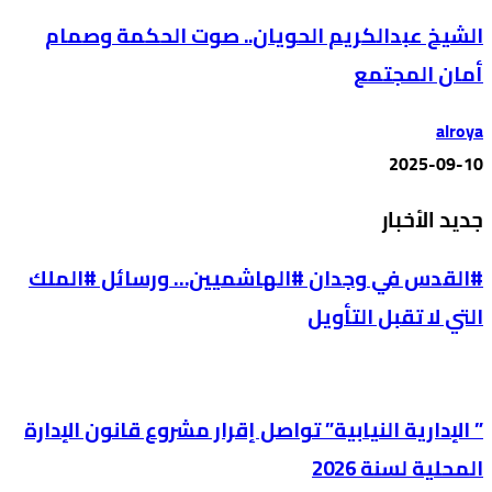
الشيخ عبدالكريم الحويان.. صوت الحكمة وصمام
أمان المجتمع
alroya
2025-09-10
جديد الأخبار
#القدس في وجدان #الهاشميين… ورسائل #الملك
التي لا تقبل التأويل
” الإدارية النيابية” تواصل إقرار مشروع قانون الإدارة
المحلية لسنة 2026