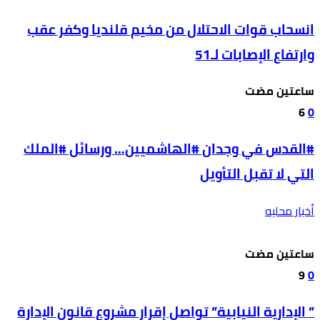
انسحاب قوات الاحتلال من مخيم قلنديا وكفر عقب
وارتفاع الإصابات لـ51
‫‫‫‏‫ساعتين مضت‬
6
0
#القدس في وجدان #الهاشميين… ورسائل #الملك
التي لا تقبل التأويل
أخبار محليه
‫‫‫‏‫ساعتين مضت‬
9
0
” الإدارية النيابية” تواصل إقرار مشروع قانون الإدارة