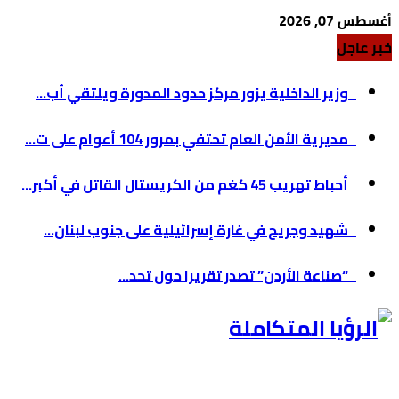
أغسطس 07, 2026
خبر عاجل
وزير الداخلية يزور مركز حدود المدورة ويلتقي أب...
مديرية الأمن العام تحتفي بمرور 104 أعوام على ت...
أحباط تهريب 45 كغم من الكريستال القاتل في أكبر...
شهيد وجريح في غارة إسرائيلية على جنوب لبنان...
“صناعة الأردن” تصدر تقريرا حول تحد...