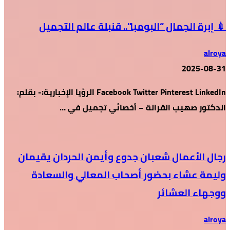
💉 إبرة الجمال “البومبا”.. قنبلة عالم التجميل
alroya
2025-08-31
Facebook Twitter Pinterest LinkedIn الرؤيا الإخبارية:- بقلم:
الدكتور صهيب القرالة – أخصائي تجميل في …
رجال الأعمال شعبان جدوع وأيمن الحردان يقيمان
وليمة عشاء بحضور أصحاب المعالي والسعادة
ووجهاء العشائر
alroya