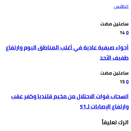
الطقس
‫‫‫‏‫ساعتين مضت‬
14
0
أجواء صيفية عادية في أغلب المناطق اليوم وارتفاع
طفيف الأحد
‫‫‫‏‫ساعتين مضت‬
15
0
انسحاب قوات الاحتلال من مخيم قلنديا وكفر عقب
وارتفاع الإصابات لـ51
اترك تعليقاً