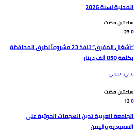
المحلية لسنة 2026
‫‫‫‏‫ساعتين مضت‬
23
0
“أشغال المفرق” تنفذ 23 مشروعاً لطرق المحافظة
بكلفة 850 ألف دينار
عربي و دولي
‫‫‫‏‫ساعتين مضت‬
12
0
الجامعة العربية تدين الهجمات الحوثية على
السعودية واليمن