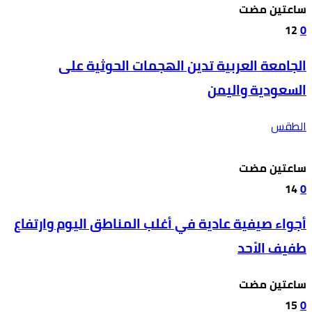
‫‫‫‏‫ساعتين مضت‬
12
0
الجامعة العربية تدين الهجمات الحوثية على
السعودية واليمن
الطقس
‫‫‫‏‫ساعتين مضت‬
14
0
أجواء صيفية عادية في أغلب المناطق اليوم وارتفاع
طفيف الأحد
‫‫‫‏‫ساعتين مضت‬
15
0