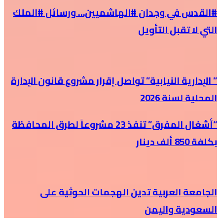
#القدس في وجدان #الهاشميين… ورسائل #الملك
التي لا تقبل التأويل
” الإدارية النيابية” تواصل إقرار مشروع قانون الإدارة
المحلية لسنة 2026
“أشغال المفرق” تنفذ 23 مشروعاً لطرق المحافظة
بكلفة 850 ألف دينار
الجامعة العربية تدين الهجمات الحوثية على
السعودية واليمن