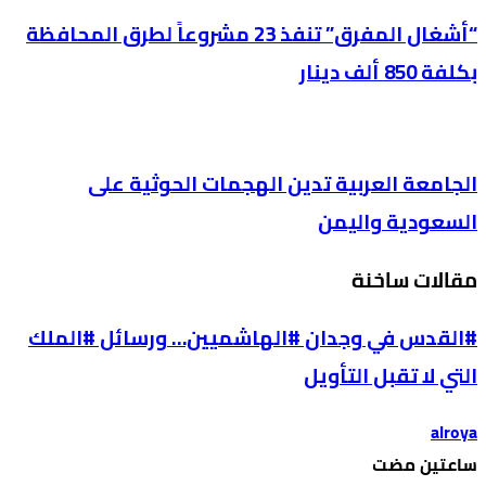
“أشغال المفرق” تنفذ 23 مشروعاً لطرق المحافظة
بكلفة 850 ألف دينار
الجامعة العربية تدين الهجمات الحوثية على
السعودية واليمن
مقالات ساخنة
#القدس في وجدان #الهاشميين… ورسائل #الملك
التي لا تقبل التأويل
alroya
‫‫‫‏‫ساعتين مضت‬