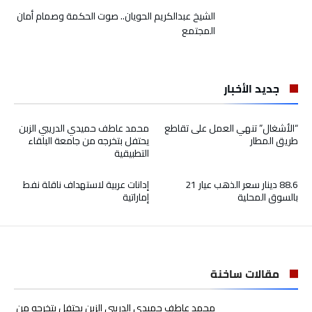
الشيخ عبدالكريم الحويان.. صوت الحكمة وصمام أمان
المجتمع
جديد الأخبار
“الأشغال” تنهي العمل على تقاطع
محمد عاطف حميدي الدريبي الزبن
طريق المطار
يحتفل بتخرجه من جامعة البلقاء
التطبيقية
88.6 دينار سعر الذهب عيار 21
إدانات عربية لاستهداف ناقلة نفط
بالسوق المحلية
إماراتية
مقالات ساخنة
محمد عاطف حميدي الدريبي الزبن يحتفل بتخرجه من