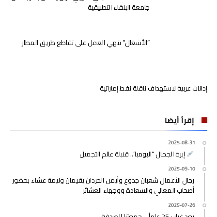
جامعة البلقاء التطبيقية
“الأشغال” تنهي العمل على تقاطع طريق المطار
إدانات عربية لاستهداف ناقلة نفط إماراتية
إقرأ أيضا
2025-08-31
إبرة الجمال “البومبا”.. قنبلة عالم التجميل
2025-09-10
رجال الأعمال شعبان جدوع وأيمن الحردان يقيمان وليمة عشاء بحضور
أصحاب المعالي والسعادة ووجهاء العشائر
2025-07-26
بعد غياب 25 عاماً… جمعتنا الصدفة