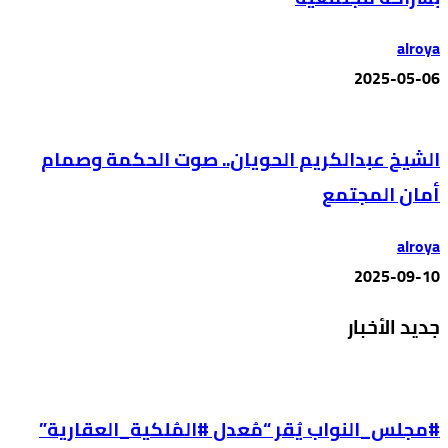
alroya
2025-05-06
الشيخ عبدالكريم الحويان.. صوت الحكمة وصمام
أمان المجتمع
alroya
2025-09-10
جديد الأخبار
#مجلس_النواب يُقر “مُعدل #المُلكية_العقارية”