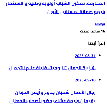
المحارمة: تمكين الشباب أولوية وطنية والاستثمار
فيهم ضمانة لمستقبل الأردن
alroya
إقرأ أيضا
2025-08-31
💉 إبرة الجمال “البومبا”.. قنبلة عالم التجميل
2025-09-10
رجال الأعمال شعبان جدوع وأيمن الحردان
يقيمان وليمة عشاء بحضور أصحاب المعالي