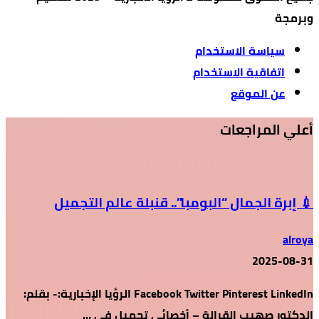
وبرمجة
سياسة الاستخدام
اتفاقية الاستخدام
عن الموقع
أعلي المراجعات
💉 إبرة الجمال “البومبا”.. قنبلة عالم التجميل
alroya
2025-08-31
Facebook Twitter Pinterest LinkedIn الرؤيا الإخبارية:- بقلم:
الدكتور صهيب القرالة – أخصائي تجميل في …