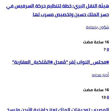
هيئة النقل البري: خطة لتنظيم حركة السرفيس في
جسر الملك حسين وتخصيص مسرب لها
شؤون برلمانية
7
0
#مجلس_النواب يُقر “مُعدل #المُلكية_العقارية”
أخبار محليه
13
0
المصري: توجيهات الملك تعزز جاهزية الأردن وترسخ