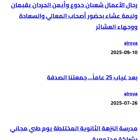
رجال الأعمال شعبان جدوع وأيمن الحردان يقيمان
وليمة عشاء بحضور أصحاب المعالي والسعادة
ووجهاء العشائر
alroya
2025-09-10
بعد غياب 25 عاماً… جمعتنا الصدفة
alroya
2025-07-26
مدرسة النزهة الثانوية المختلطة يوم طبي مجاني
بشراكة مجتمعية