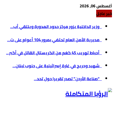
أغسطس 06, 2026
خبر عاجل
وزير الداخلية يزور مركز حدود المدورة ويلتقي أب...
مديرية الأمن العام تحتفي بمرور 104 أعوام على ت...
أحباط تهريب 45 كغم من الكريستال القاتل في أكبر...
شهيد وجريح في غارة إسرائيلية على جنوب لبنان...
“صناعة الأردن” تصدر تقريرا حول تحد...