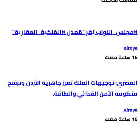
#مجلس_النواب يُقر “مُعدل #المُلكية_العقارية”
alroya
المصري: توجيهات الملك تعزز جاهزية الأردن وترسخ
منظومة الأمن الغذائي والطاقة.
alroya