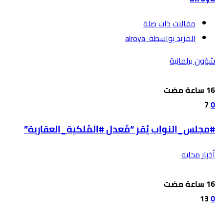
‫مقالات ذات صلة‬
‫‫المزيد بواسطة‬ ‬ alroya
شؤون برلمانية
7
0
#مجلس_النواب يُقر “مُعدل #المُلكية_العقارية”
أخبار محليه
13
0