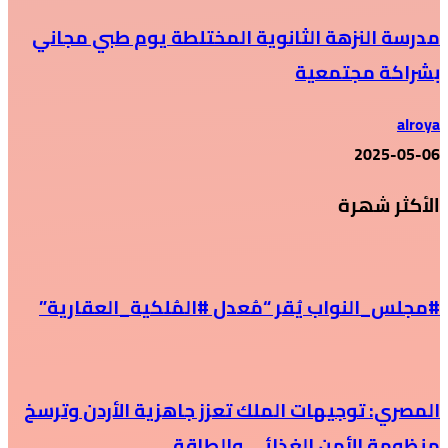
مدرسة النزهة الثانوية المختلطة يوم طبي مجاني
بشراكة مجتمعية
alroya
2025-05-06
الأكثر شهرة
#مجلس_النواب يُقر “مُعدل #المُلكية_العقارية”
المصري: توجيهات الملك تعزز جاهزية الأردن وترسخ
منظومة الأمن الغذائي والطاقة.