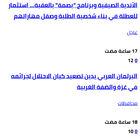
الأندية الصيفية وبرنامج “بصمة” بالعقبة… استثمار
للعطلة في بناء شخصية الطلبة وصقل مهاراتهم
عاجل
12
0
البرلمان العربي يدين تصعيد كيان الاحتلال لجرائمه
في غزة والضفة الغربية
محافظات
10
0