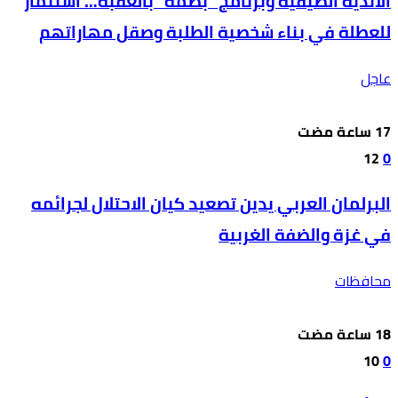
الأندية الصيفية وبرنامج “بصمة” بالعقبة… استثمار
للعطلة في بناء شخصية الطلبة وصقل مهاراتهم
عاجل
12
0
البرلمان العربي يدين تصعيد كيان الاحتلال لجرائمه
في غزة والضفة الغربية
محافظات
10
0