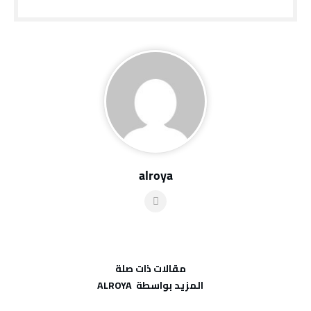
alroya
‫مقالات ذات صلة‬
‫‫المزيد بواسطة‬ ‬ ALROYA