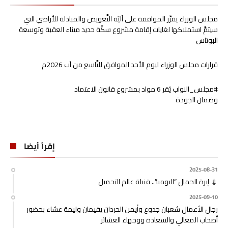
مجلس الوزراء يقرِّر الموافقة على آليَّة التَّعويض والمبادلة للأراضي التي
سيتمَّ استملاكها لغايات إقامة مشروع سكَّة حديد ميناء العقبة وتوسعة
البوتاس
قرارات مجلس الوزراء ليوم الأحد الموافق للتَّاسع من آب 2026م
#مجلس_النواب يُقر 6 مواد بمشروع قانون الاعتماد
وضمان الجودة
إقرأ أيضا
2025-08-31
💉 إبرة الجمال “البومبا”.. قنبلة عالم التجميل
2025-09-10
رجال الأعمال شعبان جدوع وأيمن الحردان يقيمان وليمة عشاء بحضور
أصحاب المعالي والسعادة ووجهاء العشائر