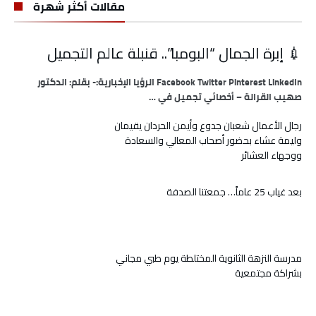
مقالات أكثر شهرة
💉 إبرة الجمال “البومبا”.. قنبلة عالم التجميل
Facebook Twitter Pinterest LinkedIn الرؤيا الإخبارية:- بقلم: الدكتور
صهيب القرالة – أخصائي تجميل في …
رجال الأعمال شعبان جدوع وأيمن الحردان يقيمان
وليمة عشاء بحضور أصحاب المعالي والسعادة
ووجهاء العشائر
بعد غياب 25 عاماً… جمعتنا الصدفة
مدرسة النزهة الثانوية المختلطة يوم طبي مجاني
بشراكة مجتمعية