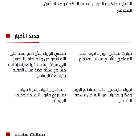
الشيخ عبدالكريم الحويان.. صوت الحكمة وصمام أمان
المجتمع
جديد الأخبار
قرارات مجلس الوزراء ليوم الأحد
مجلس الوزراء يقرِّر الموافقة على
الموافق للتَّاسع من آب 2026م
آليَّة التَّعويض والمبادلة للأراضي
التي سيتمَّ استملاكها لغايات إقامة
مشروع سكَّة حديد ميناء العقبة
وتوسعة البوتاس
اجواء حارة في اغلب المناطق اليوم
#مجلس_النواب يُقر 6 مواد
وغدًا وتحذيرات من التعرض لاشعة
بمشروع قانون الاعتماد وضمان
الشمس
الجودة
مقالات ساخنة