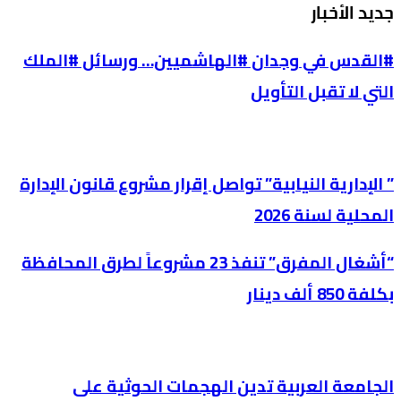
جديد الأخبار
#القدس في وجدان #الهاشميين… ورسائل #الملك
التي لا تقبل التأويل
” الإدارية النيابية” تواصل إقرار مشروع قانون الإدارة
المحلية لسنة 2026
“أشغال المفرق” تنفذ 23 مشروعاً لطرق المحافظة
بكلفة 850 ألف دينار
الجامعة العربية تدين الهجمات الحوثية على