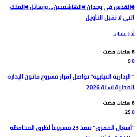
#القدس في وجدان #الهاشميين… ورسائل #الملك
التي لا تقبل التأويل
أخبار محليه
9
0
” الإدارية النيابية” تواصل إقرار مشروع قانون الإدارة
المحلية لسنة 2026
25
0
“أشغال المفرق” تنفذ 23 مشروعاً لطرق المحافظة