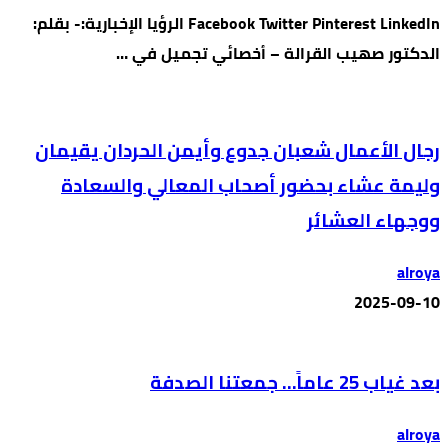
Facebook Twitter Pinterest LinkedIn الرؤيا الإخبارية:- بقلم:
الدكتور صهيب القرالة – أخصائي تجميل في …
رجال الأعمال شعبان جدوع وأيمن الحردان يقيمان
وليمة عشاء بحضور أصحاب المعالي والسعادة
ووجهاء العشائر
alroya
2025-09-10
بعد غياب 25 عاماً… جمعتنا الصدفة
alroya