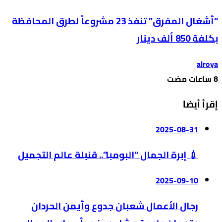
“أشغال المفرق” تنفذ 23 مشروعاً لطرق المحافظة
بكلفة 850 ألف دينار
alroya
إقرأ أيضا
2025-08-31
💉 إبرة الجمال “البومبا”.. قنبلة عالم التجميل
2025-09-10
رجال الأعمال شعبان جدوع وأيمن الحردان