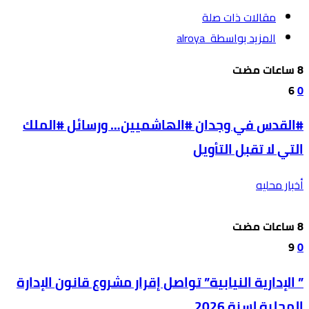
‫مقالات ذات صلة‬
‫‫المزيد بواسطة‬ ‬ alroya
6
0
#القدس في وجدان #الهاشميين… ورسائل #الملك
التي لا تقبل التأويل
أخبار محليه
9
0
” الإدارية النيابية” تواصل إقرار مشروع قانون الإدارة
المحلية لسنة 2026