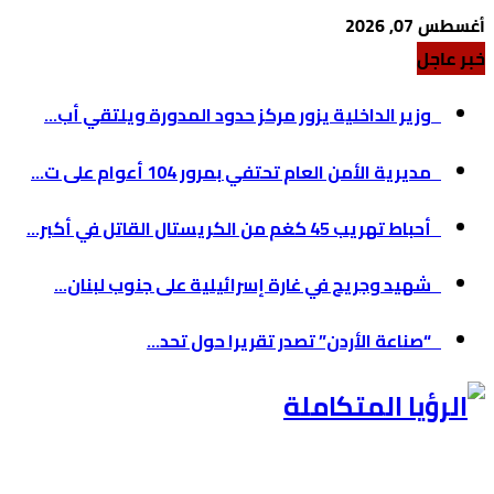
أغسطس 07, 2026
خبر عاجل
وزير الداخلية يزور مركز حدود المدورة ويلتقي أب...
مديرية الأمن العام تحتفي بمرور 104 أعوام على ت...
أحباط تهريب 45 كغم من الكريستال القاتل في أكبر...
شهيد وجريح في غارة إسرائيلية على جنوب لبنان...
“صناعة الأردن” تصدر تقريرا حول تحد...