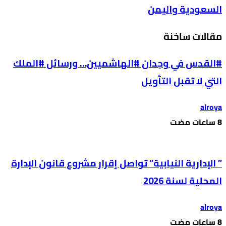
السعودية واليمن
مقالات ساخنة
#القدس في وجدان #الهاشميين… ورسائل #الملك
التي لا تقبل التأويل
alroya
” الإدارية النيابية” تواصل إقرار مشروع قانون الإدارة
المحلية لسنة 2026
alroya