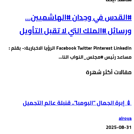
#القدس في وجدان #الهاشميين…
ورسائل #الملك التي لا تقبل التأويل
Facebook Twitter Pinterest LinkedIn الرؤيا الاخبارية:- بقلم :
مساعد رئيس #مجلس_النواب النا…
مقالات أكثر شهرة
💉 إبرة الجمال “البومبا”.. قنبلة عالم التجميل
alroya
2025-08-31