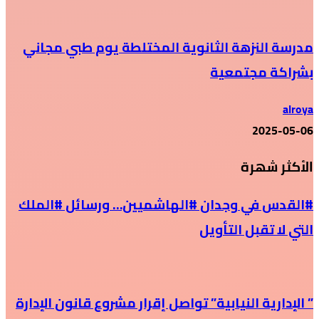
مدرسة النزهة الثانوية المختلطة يوم طبي مجاني
بشراكة مجتمعية
alroya
2025-05-06
الأكثر شهرة
#القدس في وجدان #الهاشميين… ورسائل #الملك
التي لا تقبل التأويل
” الإدارية النيابية” تواصل إقرار مشروع قانون الإدارة