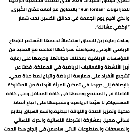
حصري لسِباق السيدات 2025 الذي نظمته الجمعية الأردنية
للماراثونات “Run Jordan” بالتعاون مع أمانة عمّان الكُبرى،
والذي اُقيم يوم الجمعة في حدائق الحُسين تحت شعار
“اركضي عشانك”.
وجاءت رعاية زين للسباق استكمالاً لدعمها المُستمر للقِطاع
الرياضي الأردني، ومواصلةً لشراكتها الفاعلة مع العديد من
المؤسسات الرياضية بمختلف مجالاتها، وحرصها على رعاية
أبرز الأنشطة والفعاليات الرياضية في المملكة، فضلاً عن
تشجيع الأفراد على ممارسة الرياضة واتباع نمط حياة صحي،
بالإضافة إلى دورها في تمكين المرأة الأردنية من المشاركة
الفاعلة في المجتمع ودعمها في كافة المحافل وعلى كافة
المستويات، لا سيّما الرياضية وتشجيعها على اتباع أنماط
صحية وتعزيز الصحة واللياقة البدنية.واتسم السباق بطابع
نسائي مميز، بمشاركة الشرطة النسائية والدرك النسائي
والمسعفات والمتطوعات اللاتي ساهمن في إنجاح هذا الحدث