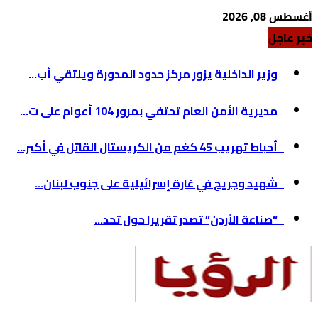
أغسطس 08, 2026
خبر عاجل
وزير الداخلية يزور مركز حدود المدورة ويلتقي أب...
مديرية الأمن العام تحتفي بمرور 104 أعوام على ت...
أحباط تهريب 45 كغم من الكريستال القاتل في أكبر...
شهيد وجريح في غارة إسرائيلية على جنوب لبنان...
“صناعة الأردن” تصدر تقريرا حول تحد...