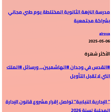
مدرسة النزهة الثانوية المختلطة يوم طبي مجاني
بشراكة مجتمعية
alroya
2025-05-06
الأكثر شهرة
#القدس في وجدان #الهاشميين… ورسائل #الملك
التي لا تقبل التأويل
” الإدارية النيابية” تواصل إقرار مشروع قانون الإدارة
المحلية لسنة 2026