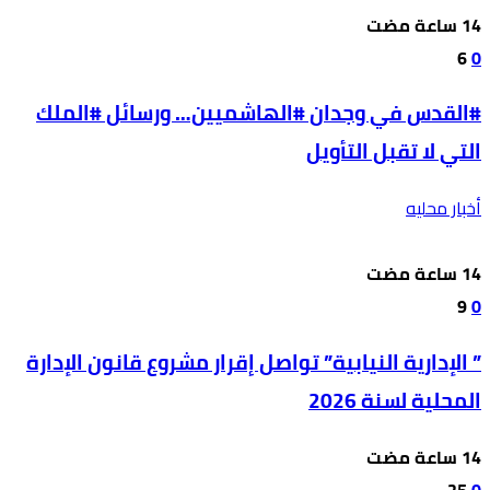
6
0
#القدس في وجدان #الهاشميين… ورسائل #الملك
التي لا تقبل التأويل
أخبار محليه
9
0
” الإدارية النيابية” تواصل إقرار مشروع قانون الإدارة
المحلية لسنة 2026
25
0