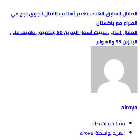
الهند : تغيير أساليب القتال الجوي نجح في
الصراع مع باكستان
تثبيت أسعار البنزين 90 وتخفيض طفيف على
البنزين 95 والسولار
alroya
‫مقالات ذات صلة‬
‫‫المزيد بواسطة‬ ‬ alroya