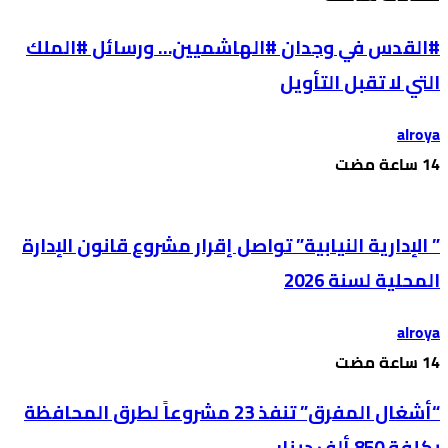
#القدس في وجدان #الهاشميين… ورسائل #الملك
التي لا تقبل التأويل
alroya
” الإدارية النيابية” تواصل إقرار مشروع قانون الإدارة
المحلية لسنة 2026
alroya
“أشغال المفرق” تنفذ 23 مشروعاً لطرق المحافظة
بكلفة 850 ألف دينار