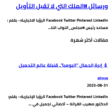
ورسائل #الملك التي لا تقبل التأويل
Facebook Twitter Pinterest LinkedIn الرؤيا الاخبارية:- بقلم :
مساعد رئيس #مجلس_النواب النا…
مقالات أكثر شهرة
💉 إبرة الجمال “البومبا”.. قنبلة عالم التجميل
alroya
2025-08-31
Facebook Twitter Pinterest LinkedIn الرؤيا الإخبارية:- بقلم:
الدكتور صهيب القرالة – أخصائي تجميل في …