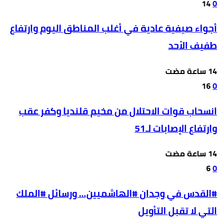
14
0
أجواء صيفية عادية في أغلب المناطق اليوم وارتفاع
طفيف الأحد
16
0
انسحاب قوات الاحتلال من مخيم قلنديا وكفر عقب
وارتفاع الإصابات لـ51
6
0
#القدس في وجدان #الهاشميين… ورسائل #الملك
التي لا تقبل التأويل