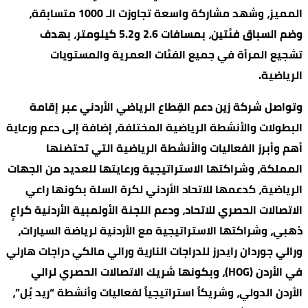
المميز، وشهد مشاركة واسعة تجاوزت الـ 1000 متسابقة،
وضم السباق فئتين، بمسافات 2.6 و5.2 كيلومتر، بهدف
تشجيع المرأة في جميع الفئات العمرية والمستويات
الرياضية.
وتواصل شركة زين دعم القِطاع الرياضي الأردني عبر إقامة
البطولات والأنشطة الرياضية المختلفة، إضافة إلى دعم ورعاية
أهم وأبرز الفعاليات والأنشطة الرياضية التي تحتضنها
المملكة، وشراكتها الاستراتيجية ورعايتها للعديد من الجهات
الرياضية، كدعمها للاتحاد الأردني لكرة السلة بكونها راعي
الاتصالات الحصري للاتحاد، ودعم اللجنة الأولمبية الأردنية كراعٍ
ذهبي، وشراكتها الاستراتيجية مع الأردنية لرياضة السيارات،
ورالي جوردان رايدرز للدراجات النارية ورالي مالكي دراجات هارلي
في الأردن (HOG)، وبكونها شريك الاتصالات الحصري لرالي
الأردن الدولي، وشريكاً استراتيجياً لفعاليات وأنشطة “ريد بُل”،