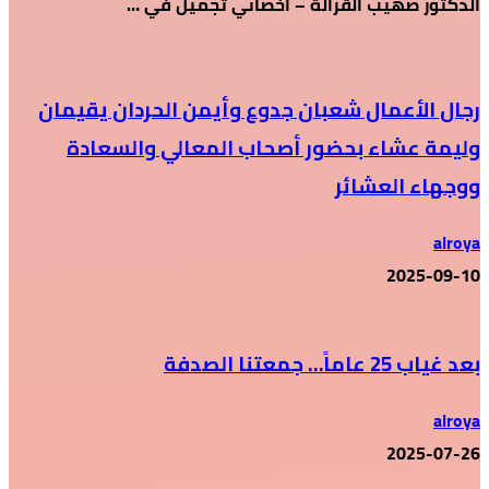
الدكتور صهيب القرالة – أخصائي تجميل في …
رجال الأعمال شعبان جدوع وأيمن الحردان يقيمان
وليمة عشاء بحضور أصحاب المعالي والسعادة
ووجهاء العشائر
alroya
2025-09-10
بعد غياب 25 عاماً… جمعتنا الصدفة
alroya
2025-07-26