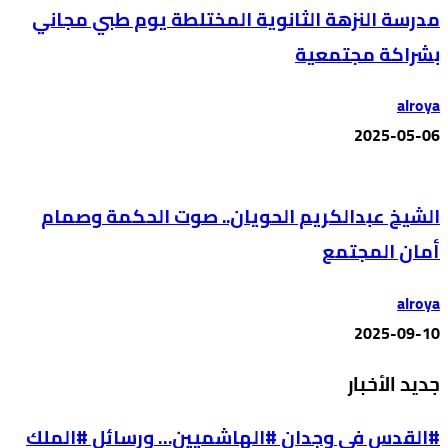
مدرسة النزهة الثانوية المختلطة يوم طبي مجاني
بشراكة مجتمعية
alroya
2025-05-06
الشيخ عبدالكريم الحويان.. صوت الحكمة وصمام
أمان المجتمع
alroya
2025-09-10
جديد الأخبار
#القدس في وجدان #الهاشميين… ورسائل #الملك