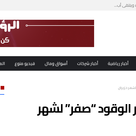
ويلتقي أب...
ب لبنان...
أخبار رياضية
أخبار شركات
أسواق ومال
فيديو منوع
الم
لشهر حزيران
 الوقود “صفر” لشهر