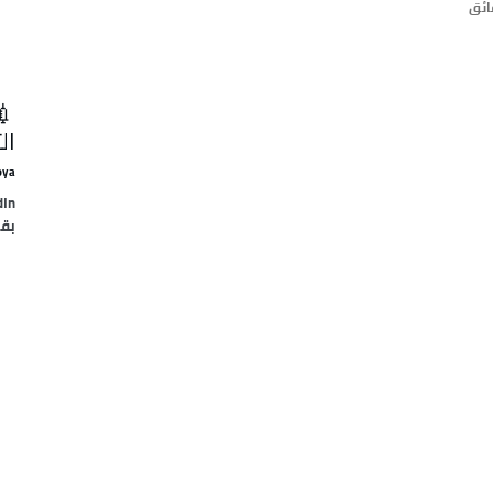
💉
ال
oya
بقل