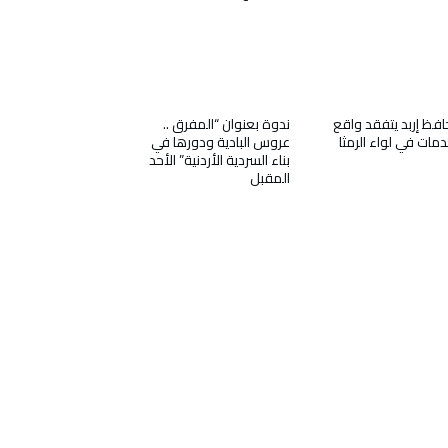
فظ إربد يتفقد واقع
ندوة بعنوان “المفرق ..
دمات في لواء الرمثا
عروس البادية ودورها في
بناء السردية الأردنية” الأحد
المقبل