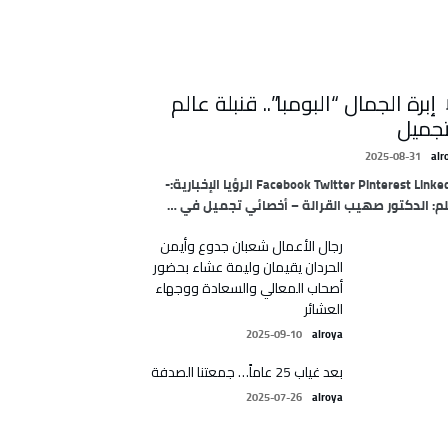
 إبرة الجمال “البومبا”.. قنبلة عالم
تجميل
2025-08-31
alr
Facebook Twitter Pinterest LinkedIn الرؤيا الإخبارية:-
م: الدكتور صهيب القرالة – أخصائي تجميل في …
رجال الأعمال شعبان جدوع وأيمن
الحردان يقيمان وليمة عشاء بحضور
أصحاب المعالي والسعادة ووجهاء
العشائر
2025-09-10
alroya
بعد غياب 25 عاماً… جمعتنا الصدفة
2025-07-26
alroya