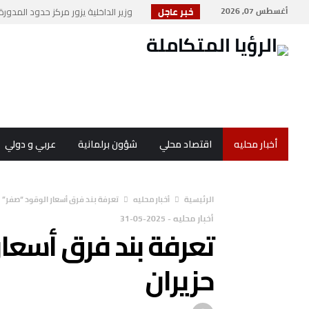
أغسطس 07, 2026
خبر عاجل
وزير الداخلية يزور مركز حدود المدورة 
مديرية الأمن العام تحتفي بمرور 104 أعوام على ت...
أحباط تهريب 45 كغم من الكريستال القاتل في أكبر...
شهيد وجريح في غارة إسرائيلية على جنو
“صناعة الأردن” تصدر تقريرا حول تحد...
أخبار محليه
اقتصاد محلي
شؤون برلمانية
عربي و دولي
‫الرئيسية‬
أخبار محليه
تعرفة بند فرق أسعار الوقود “صفر” 
أخبار محليه
-
2025-05-31
تعرفة بند فرق أسعار
حزيران