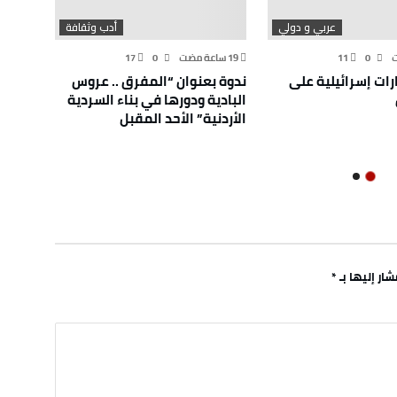
عربي و دولي
أدب وثقافة
17
0
11
0
رات إسرائيلية على
ندوة بعنوان “المفرق .. عروس
محافظ 
البادية ودورها في بناء السردية
في لوا
الأردنية” الأحد المقبل
ار إليها بـ
*