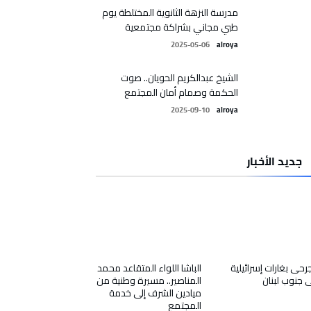
مدرسة النزهة الثانوية المختلطة يوم
طبي مجاني بشراكة مجتمعية
2025-05-06
alroya
الشيخ عبدالكريم الحويان.. صوت
الحكمة وصمام أمان المجتمع
2025-09-10
alroya
جديد الأخبار
جرحى بغارات إسرائيلية
الباشا اللواء المتقاعد محمد
 جنوب لبنان
المناصير.. مسيرة وطنية من
ميادين الشرف إلى خدمة
المجتمع