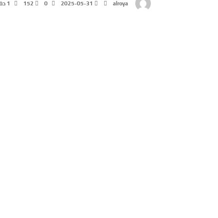
alroya
2025-05-31
0
152
1 ‫دقائق‬