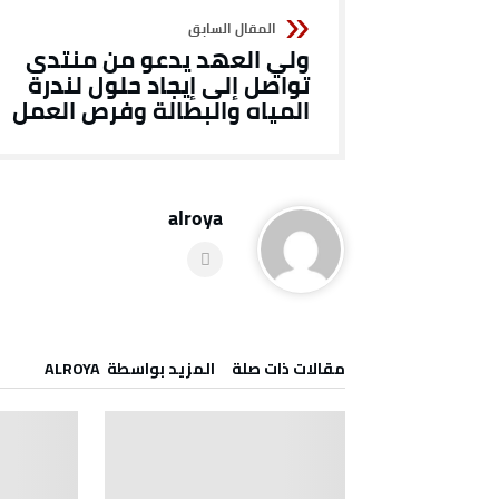
ولي العهد يدعو من منتدى
تواصل إلى إيجاد حلول لندرة
المياه والبطالة وفرص العمل
alroya
‫مقالات ذات صلة‬
‫‫المزيد بواسطة‬ ‬ ALROYA
أدب وثقافة
21
طلق المخيم
ل “ذاكرة الأرض