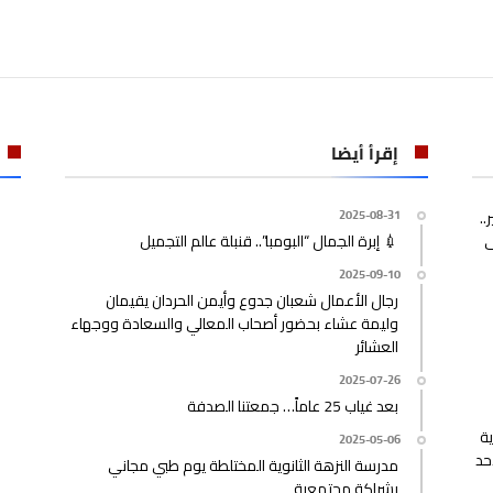
إقرأ أيضا
..
2025-08-31
ى
💉 إبرة الجمال “البومبا”.. قنبلة عالم التجميل
2025-09-10
رجال الأعمال شعبان جدوع وأيمن الحردان يقيمان
وليمة عشاء بحضور أصحاب المعالي والسعادة ووجهاء
العشائر
2025-07-26
بعد غياب 25 عاماً… جمعتنا الصدفة
ية
2025-05-06
حد
مدرسة النزهة الثانوية المختلطة يوم طبي مجاني
بشراكة مجتمعية